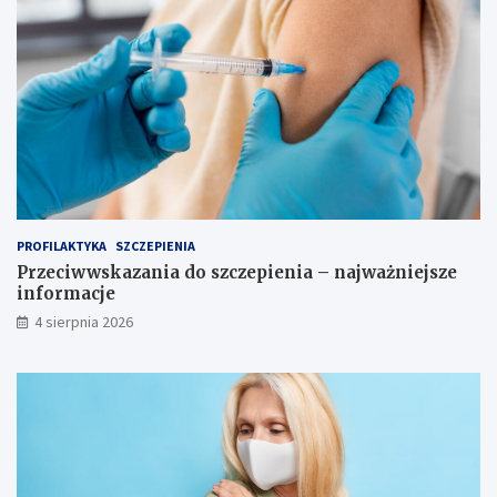
s
t
w
o
PROFILAKTYKA
SZCZEPIENIA
Przeciwwskazania do szczepienia – najważniejsze
informacje
4 sierpnia 2026