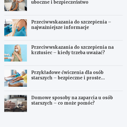
uboczne i bezpieczeństwo
Przeciwwskazania do szczepienia –
najważniejsze informacje
Przeciwwskazania do szczepienia na
krztusiec – kiedy trzeba uważać?
Przykładowe ćwiczenia dla osób
starszych – bezpieczne i proste
propozycje
Domowe sposoby na zaparcia u osób
starszych – co może pomóc?
S
H
z
P
c
V