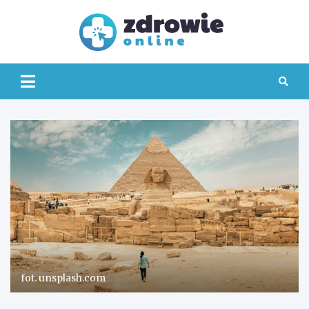
Skip
to
content
Zdrowi
Online
fot. unsplash.com