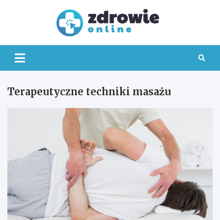
Skip
to
content
Zdrowi
Online
Terapeutyczne techniki masażu