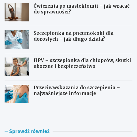
Ćwiczenia po mastektomii – jak wracać
do sprawności?
Szczepionka na pneumokoki dla
dorosłych – jak długo działa?
HPV – szczepionka dla chłopców, skutki
uboczne i bezpieczeństwo
Przeciwwskazania do szczepienia –
najważniejsze informacje
C
J
z
a
y
k
w
d
ł
ł
Sprawdź również
ó
u