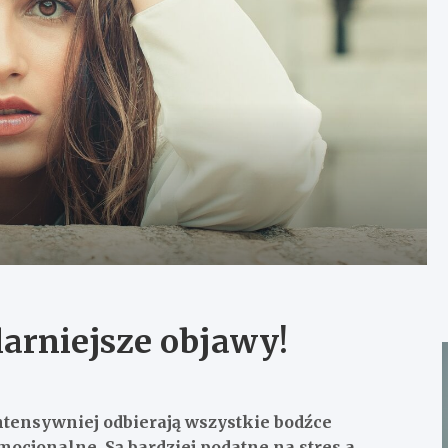
arniejsze objawy!
ntensywniej odbierają wszystkie bodźce
mocjonalne. Są bardziej podatne na stres a