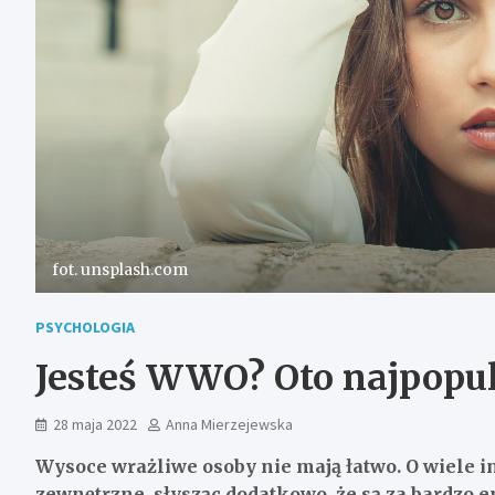
fot. unsplash.com
PSYCHOLOGIA
Jesteś WWO? Oto najpopul
28 maja 2022
Anna Mierzejewska
Wysoce wrażliwe osoby nie mają łatwo. O wiele i
zewnętrzne, słysząc dodatkowo, że są za bardzo e