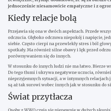
jednocześnie niesamowicie empatyczne i z ogro
Kiedy relacje bolą
Przejawia się ona w dwóch aspektach. Przede wsz
odczucia. Głęboko odczuwa niepokój i napięcie, j
siebie. Często cierpi na przewlekły stres i ból gło
spotkały. Ma również silne obawy i lęk przed odrz
porównywaniem się do innych.
W stosunku do innych ludzi nie ma łatwo. Bierze ws
Do tego tłumi i ukrywa negatywne uczucia, również
nieprzyjemnych sytuacji, a w intymnych relacjach 
są aż tak surowi wobec innych jak w stosunku do si
Świat przytłacza
Osoby z WWO czują się niepewnie w dużych skupisk