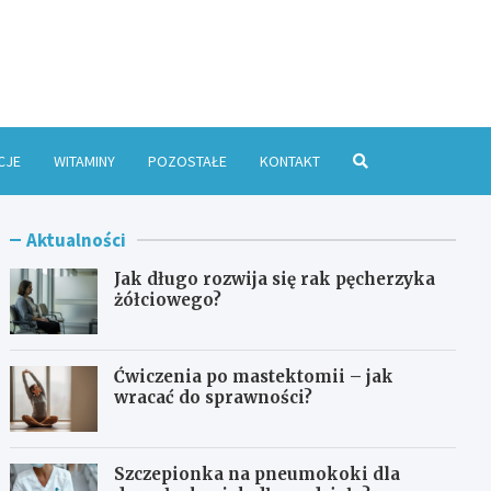
e Online
CJE
WITAMINY
POZOSTAŁE
KONTAKT
Aktualności
Jak długo rozwija się rak pęcherzyka
żółciowego?
Ćwiczenia po mastektomii – jak
wracać do sprawności?
Szczepionka na pneumokoki dla