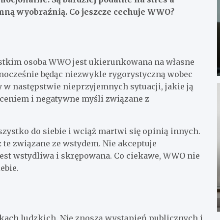
mną wyobraźnią. Co jeszcze cechuje WWO?
ystkim osoba WWO jest ukierunkowana na własne
ednocześnie będąc niezwykle rygorystyczną wobec
wy w następstwie nieprzyjemnych sytuacji, jakie ją
uceniem i negatywne myśli związane z
zystko do siebie i wciąż martwi się opinią innych.
 te związane ze wstydem. Nie akceptuje
jest wstydliwa i skrępowana. Co ciekawe, WWO nie
ebie.
ach ludzkich. Nie znoszą wystąpień publicznych i