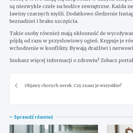
są niezwykle czułe na bodźce zewnętrzne. Każda 
lawiny czarnych myśli. Dodatkowo śledzenie Inst
beznadziei i braku szczęścia.
Takie osoby również mają skłonność do wycofywania
pójdą od razu w przysłowiowy ogień. Krępuje je r
wchodzenie w konflikty. Bywają drażliwi i nerwowi
Szukasz więcej informacji o zdrowiu? Zobacz porta
Nawigacja
Objawy chorych nerek. Czy znasz je wszystkie?
wpisu
Sprawdź również