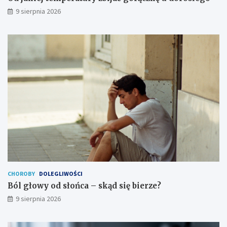
a
ę
9 sierpnia 2026
ć
b
g
i
o
e
r
r
ą
z
c
e
z
?
k
ę
u
d
o
r
o
s
ł
e
CHOROBY
DOLEGLIWOŚCI
g
Ból głowy od słońca – skąd się bierze?
o
9 sierpnia 2026