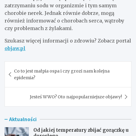
zatrzymaniu sodu w organizmie i tym samym
chorobie nerek. Jednak równie dobrze, mogą
również informować o chorobach serca, wątroby
czy problemach z żylakami.
Szukasz więcej informacji o zdrowiu? Zobacz portal
objaw.pl
Nawigacja
Co to jest małpia ospa i czy grozi nam kolejna
wpisu
epidemia?
Jesteś WWO? Oto najpopularniejsze objawy!
Aktualności
Od jakiej temperatury zbijać gorączkę u
dorosłego