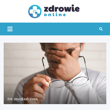
Skip
to
content
Zdrowi
Online
fot. unsplash.com