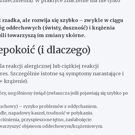
nieczulenia). W praktyce znaczenie ma nie tylko
rzadka, ale rozwija się szybko
– zwykle w ciągu
óg oddechowych (świsty, duszność) i krążenia
jeśli towarzyszą im zmiany skórne.
pokoić (i dlaczego)
 reakcji alergicznej lub ciężkiej reakcji
res. Szczególnie istotne są symptomy narastające i
+ krążenie).
ry, uogólniony świąd (zwłaszcza jeśli pojawiają się szybko po
ruchowy) – ryzyko problemów z oddychaniem.
ardle, napadowy kaszel, trudność w połykaniu.
 ciśnienia, przyspieszone tętno, zasłabnięcie.
towarzyszyć objawom oddechowym/krążeniowym.