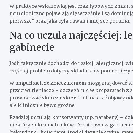
W praktyce wskazówką jest brak typowych zmian sk
neurologiczne pojawiają się wcześnie i są dominują
pierwsze” oraz jaka była dawka i miejsce podania.
Na co uczula najczęściej: l
gabinecie
Jeśli faktycznie dochodzi do reakcji alergicznej, 
częściej problem dotyczy składników pomocniczyc
W ampułkach ze znieczuleniem mogą znajdować si
przeciwutleniacze – szczególnie w preparatach z a
prowokować skurcz oskrzeli lub nasilać objawy odd
ale klinicznie bywa groźne.
Rzadziej uczulają konserwanty (np. parabeny) – dzi
niektórych formach leków. Dodatkowo w gabinecie 
(rękawiczki, koferdam), środki dezynfekcyjne, mat