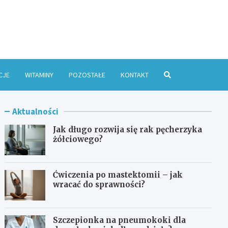
e Online
CJE
WITAMINY
POZOSTAŁE
KONTAKT
Aktualności
Jak długo rozwija się rak pęcherzyka
żółciowego?
Ćwiczenia po mastektomii – jak
wracać do sprawności?
Szczepionka na pneumokoki dla