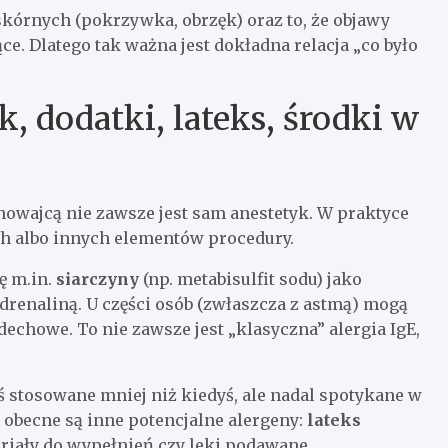
órnych (pokrzywka, obrzęk) oraz to, że objawy
ce. Dlatego tak ważna jest dokładna relacja „co było
ek, dodatki, lateks, środki w
winowajcą nie zawsze jest sam anestetyk. W praktyce
h albo innych elementów procedury.
ę m.in.
siarczyny
(np. metabisulfit sodu) jako
drenaliną. U części osób (zwłaszcza z astmą) mogą
echowe. To nie zawsze jest „klasyczna” alergia IgE,
ś stosowane mniej niż kiedyś, ale nadal spotykane w
obecne są inne potencjalne alergeny:
lateks
eriały do wypełnień czy leki podawane