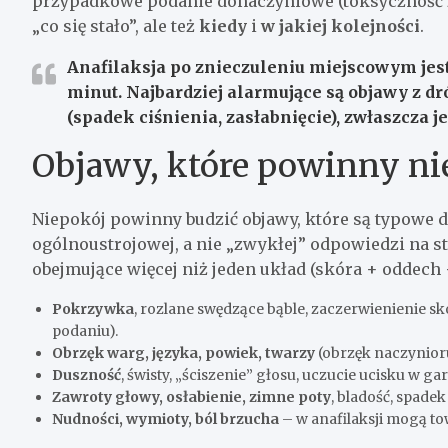
przypadkowe podanie donaczyniowe (toksyczność z
„co się stało”, ale też
kiedy
i
w jakiej kolejności
.
Anafilaksja po znieczuleniu miejscowym jest 
minut. Najbardziej alarmujące są objawy z dr
(spadek ciśnienia, zasłabnięcie), zwłaszcza 
Objawy, które powinny nie
Niepokój powinny budzić objawy, które są typowe dla
ogólnoustrojowej, a nie „zwykłej” odpowiedzi na st
obejmujące więcej niż jeden układ (skóra + oddech 
Pokrzywka
, rozlane swędzące bąble, zaczerwienienie skó
podaniu).
Obrzęk warg, języka, powiek, twarzy
(obrzęk naczynio
Duszność
, świsty, „ściszenie” głosu, uczucie ucisku w g
Zawroty głowy, osłabienie, zimne poty
, bladość, spadek
Nudności, wymioty, ból brzucha
– w anafilaksji mogą 