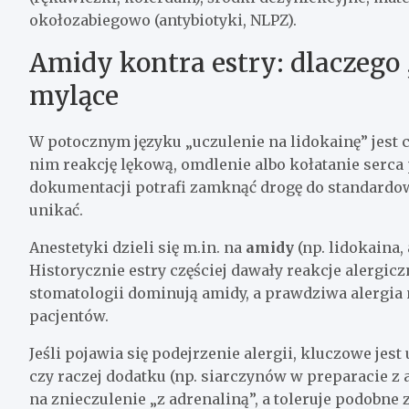
okołozabiegowo (antybiotyki, NLPZ).
Amidy kontra estry: dlaczego
mylące
W potocznym języku „uczulenie na lidokainę” jest c
nim reakcję lękową, omdlenie albo kołatanie serca 
dokumentacji potrafi zamknąć drogę do standardow
unikać.
Anestetyki dzieli się m.in. na
amidy
(np. lidokaina,
Historycznie estry częściej dawały reakcje alergicz
stomatologii dominują amidy, a prawdziwa alergia n
pacjentów.
Jeśli pojawia się podejrzenie alergii, kluczowe jest
czy raczej dodatku (np. siarczynów w preparacie z 
na znieczulenie „z adrenaliną”, a toleruje podobne z