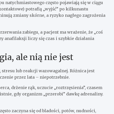
ypu natychmiastowego często pojawiają się w ciągu
 kontaktowe) potrafią „wyjść” po kilkunastu
inują zmiany skórne, a ryzyko nagłego zagrożenia
przerwania zabiegu, a pacjent ma wrażenie, że „coś
y anafilaksji liczy się czas i szybkie działania
a, ale nią nie jest
 stresu lub reakcji wazowagalnej. Różnica jest
eczenie przez lata – niepotrzebnie.
erca, drżenie rąk, uczucie „roztrzęsienia”, czasem
istnie, gdy organizm „przerobi” dawkę adrenaliny.
zęsto zaczyna się od bladości, potów, nudności,