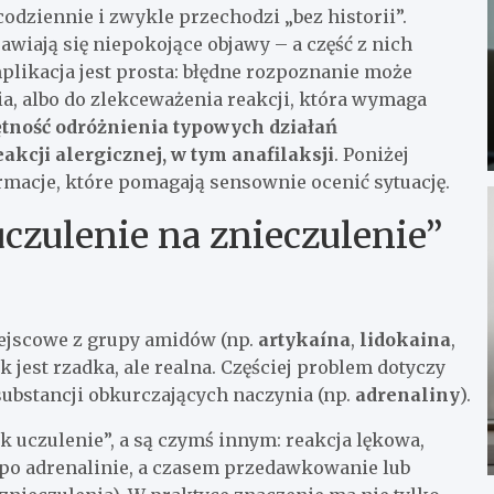
odziennie i zwykle przechodzi „bez historii”.
awiają się niepokojące objawy – a część z nich
mplikacja jest prosta: błędne rozpoznanie może
a, albo do zlekceważenia reakcji, która wymaga
ętność odróżnienia typowych działań
kcji alergicznej, w tym anafilaksji
. Poniżej
rmacje, które pomagają sensownie ocenić sytuację.
czulenie na znieczulenie”
miejscowe z grupy amidów (np.
artykaína
,
lidokaina
,
k jest rzadka, ale realna. Częściej problem dotyczy
ubstancji obkurczających naczynia (np.
adrenaliny
).
ak uczulenie”, a są czymś innym: reakcja lękowa,
po adrenalinie, a czasem przedawkowanie lub