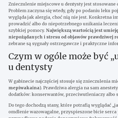
Znieczulenie miejscowe u dentysty jest stosowane c
Problem zaczyna się wtedy, gdy po podaniu leku poj
wygląda jak alergia, choć nią nie jest. Konkretna i
prowadzić albo do niepotrzebnego unikania leczeni
szybkiej pomocy.
Największą wartością jest umiej
niepożądanych i stresu od objawów prawdziwej rea
zebrane są sygnały ostrzegawcze i praktyczne info
Czym w ogóle może być „u
u dentysty
W gabinecie najczęściej stosuje się znieczulenia 
mepiwakaina
). Prawdziwa alergia na sam anestety
dodatków: konserwantów, przeciwutleniaczy albo s
Do tego dochodzą stany, które potrafią wyglądać „j
omdlenie wazowagalne, przyspieszone bicie serca 