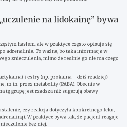
 „uczulenie na lidokainę” bywa
zęstym hasłem, ale w praktyce często opisuje się
po adrenalinie. To ważne, bo taka informacja w
ego znieczulenia, mimo że realnie go nie ma czego
 artykaina) i
estry
(np. prokaina – dziś rzadziej).
ne, m.in. przez metabolity (PABA). Obecnie w
a tę grupę jest rzadsza niż sugerują obawy
 ustalenie, czy reakcja dotyczyła konkretnego leku,
adrenaliną). W praktyce bywa tak, że pacjent reaguje
nieczulenie bez niej.