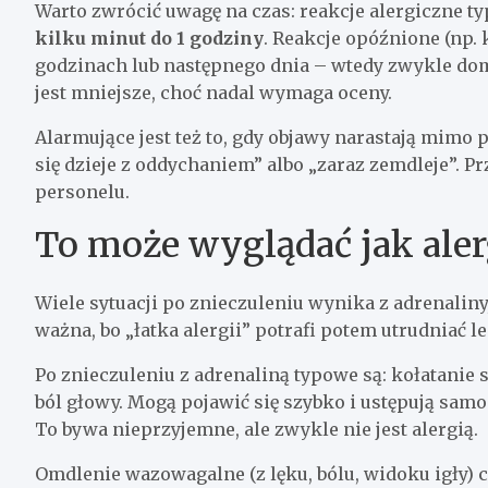
Warto zwrócić uwagę na czas: reakcje alergiczne t
kilku minut do 1 godziny
. Reakcje opóźnione (np.
godzinach lub następnego dnia – wtedy zwykle dom
jest mniejsze, choć nadal wymaga oceny.
Alarmujące jest też to, gdy objawy narastają mimo 
się dzieje z oddychaniem” albo „zaraz zemdleje”. Prz
personelu.
To może wyglądać jak alergi
Wiele sytuacji po znieczuleniu wynika z adrenaliny,
ważna, bo „łatka alergii” potrafi potem utrudniać l
Po znieczuleniu z adrenaliną typowe są: kołatanie s
ból głowy. Mogą pojawić się szybko i ustępują samo
To bywa nieprzyjemne, ale zwykle nie jest alergią.
Omdlenie wazowagalne (z lęku, bólu, widoku igły) c