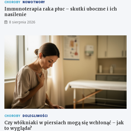
z
s
CHOROBY
NOWOTWORY
n
i
Immunoterapia raka płuc – skutki uboczne i ich
a
l
nasilenie
?
e
8 sierpnia 2026
n
i
e
CHOROBY
DOLEGLIWOŚCI
Czy włókniaki w piersiach mogą się wchłonąć – jak
to wygląda?