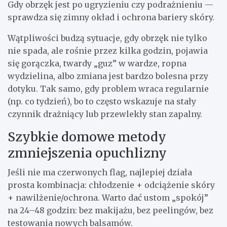
Gdy obrzęk jest po ugryzieniu czy podrażnieniu —
sprawdza się zimny okład i ochrona bariery skóry.
Wątpliwości budzą sytuacje, gdy obrzęk nie tylko
nie spada, ale rośnie przez kilka godzin, pojawia
się gorączka, twardy „guz” w wardze, ropna
wydzielina, albo zmiana jest bardzo bolesna przy
dotyku. Tak samo, gdy problem wraca regularnie
(np. co tydzień), bo to często wskazuje na stały
czynnik drażniący lub przewlekły stan zapalny.
Szybkie domowe metody
zmniejszenia opuchlizny
Jeśli nie ma czerwonych flag, najlepiej działa
prosta kombinacja: chłodzenie + odciążenie skóry
+ nawilżenie/ochrona. Warto dać ustom „spokój”
na 24–48 godzin: bez makijażu, bez peelingów, bez
testowania nowych balsamów.