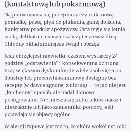
(kontaktową lub pokarmową)
Najpierw usuwa się podejrzany czynnik: nową
pomadkę, pastę, płyn do płukania, gumę do żucia,
konkretny produkt spożywczy. Usta myje się letnią
wodą, delikatnie osusza i zabezpiecza wazeliną.
Chłodny okład zmniejsza świąd i obrzęk.
Jeśli obrzęk jest niewielki, czasem wystarczy 24
godziny „odstawienia” i konsekwentna ochrona.
Przy większym dyskomforcie wiele osób sięga po
doustny lek przeciwhistaminowy dostępny bez
recepty (w dawce zgodnej z ulotką) — to już nie jest
„kuchenny” sposób, ale nadal domowe
postępowanie. Nie miesza się kilku leków naraz i
nie traktuje ich jako zamiennika pomocy, jeśli
pojawiają się objawy ogólne.
W alergii typowe jest też to, że skóra wokół ust robi