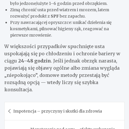
było jedzone/użyte 1–6 godzin przed obrzękiem.
Zimą chronić usta przed wiatrem i mrozem, latem
rozważyć produkt z
SPF
bez zapachu.
Przy nawracającej opryszczce: unikać dzielenia się
kosmetykami, pilnować higieny rąk, reagować na
pierwsze mrowienie.
W większości przypadków spuchnięte usta
uspokajają się po chłodzeniu i ochronie bariery w
ciągu
24–48 godzin
. Jeśli jednak obrzęk narasta,
pojawiają się objawy ogólne albo zmiana wygląda
„niepokojąco”, domowe metody przestają być
rozsądną opcją — wtedy liczy się szybka
konsultacja.
Nawigacja
Impotencja – przyczyny i skutki dla zdrowia
wpisu