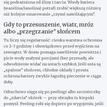
się podrażniona od śliny i tarcia. Wtedy bariera
(wazelina/lanolina) potrafi zrobić większą różnicę
niż kolejne smarowanie „czymś nawilżającym”.
Gdy to przesuszenie, wiatr, mróz
albo „przegrzanie” słońcem
Tu liczy się regularność: cienka warstwa ochronna
co 2–3 godziny i obowiązkowo przed wyjściem na
zewnątrz. W domu pomaga nawilżenie powietrza i
picie wody małymi porcjami (bez przesady, ale
odwodnienie widać na ustach szybko). Jeśli usta są
„spalone” słońcem, chłodne okłady i prosta
ochrona bariery zwykle łagodzą pieczenie w ciągu
doby.
Odruchowo sięga się po peelingi albo szczoteczkę
do „zdarcia” skórek — przy obrzęku to kiepski
pomysł. Peeling robi się dopiero po wygojeniu, jeśli