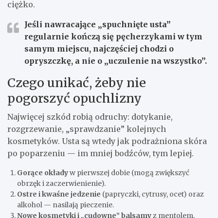
ciężko.
Jeśli nawracające „spuchnięte usta”
regularnie kończą się pęcherzykami w tym
samym miejscu, najczęściej chodzi o
opryszczkę, a nie o „uczulenie na wszystko”.
Czego unikać, żeby nie
pogorszyć opuchlizny
Najwięcej szkód robią odruchy: dotykanie,
rozgrzewanie, „sprawdzanie” kolejnych
kosmetyków. Usta są wtedy jak podrażniona skóra
po poparzeniu — im mniej bodźców, tym lepiej.
Gorące okłady
w pierwszej dobie (mogą zwiększyć
obrzęk i zaczerwienienie).
Ostre i kwaśne jedzenie
(papryczki, cytrusy, ocet) oraz
alkohol — nasilają pieczenie.
Nowe kosmetyki i „cudowne” balsamy
z mentolem,