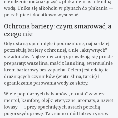
chłodzenie można łączyć z płukaniem ust chłodną
wodą. Unika się alkoholu w płynach do płukania —
potrafi piec i dodatkowo wysuszać.
Ochrona bariery: czym smarować, a
czego nie
Gdy usta są spuchnięte i podrażnione, najbardziej
potrzebują bariery ochronnej, a nie „aktywnych”
składników. Najbezpieczniej sprawdzają się proste
preparaty:
wazelina
, maść z
lanoliną
, ewentualnie
krem barierowy bez zapachu. Celem jest odcięcie
drażniących czynników (wiatr, ślina, tarcie) i
ograniczenie parowania wody ze skóry.
Wiele popularnych balsamów „na usta” zawiera
mentol, kamforę, olejki eteryczne, aromaty, a nawet
kwasy — i przy spuchniętych ustach potrafią
pogorszyć sprawę. Tak samo miód lub cytryna: w