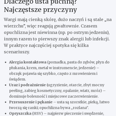
Dlaczego usta puchną?
Najczęstsze przyczyny
Wargi mają cienką skórę, dużo naczyń i są stale „na
wierzchu”, więc reagują gwałtownie. Czasem
opuchlizna jest niewinna (np. po ostrym jedzeniu),
innym razem to pierwszy znak alergii lub infekcji.
W praktyce najczęściej spotyka się kilka
scenariuszy.
Alergia kontaktowa
(pomadka, pasta do zębów, płyn do
płukania, krem, metal w instrumencie, jedzenie) –
obrzęk pojawia się szybko, często z mrowieniem i
świądem.
Uraz i podrażnienie
(ugryzienie, otarcie, zbyt mocny
peeling, zabieg kosmetyczny, opalanie, wiatr, mróz) –
dominuje bolesność i miejscowe zaczerwienienie.
Przesuszenie i pękanie
– usta są szorstkie, pieką, łatwo
tworzą się ranki; opuchlizna bywa „rozlana”.
Opryszczka
(HSV) – najpierw pieczenie i swędzenie,