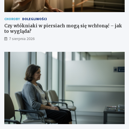
h
j
n
a
a
k
s
t
CHOROBY
DOLEGLIWOŚCI
i
o
Czy włókniaki w piersiach mogą się wchłonąć – jak
l
w
to wygląda?
e
y
7 sierpnia 2026
n
g
i
l
e
ą
d
a
?