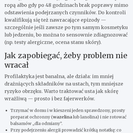
ropą albo gdy po 48 godzinach brak poprawy mimo
odstawienia podejrzanych czynników. Do kontroli
kwalifikują się też nawracające epizody —
szczególnie jeśli zawsze po tym samym kosmetyku
lub jedzeniu, bo można to sensownie zdiagnozować
(np. testy alergiczne, ocena stanu skóry).
Jak zapobiegać, żeby problem nie
wracał
Profilaktyka jest banalna, ale działa: im mniej
drażniących składników na ustach, tym mniejsze
ryzyko obrzęku. Warto traktować usta jak skórę
wrażliwą — prosto i bez fajerwerków.
Trzymać w domu i w kieszeni jeden sprawdzony, prosty
preparat ochronny (
wazelina
lub lanolina) i nie rotować
balsamów „dla odmiany”.
Przy podejrzeniu alergii prowadzić krótką notatkę: co