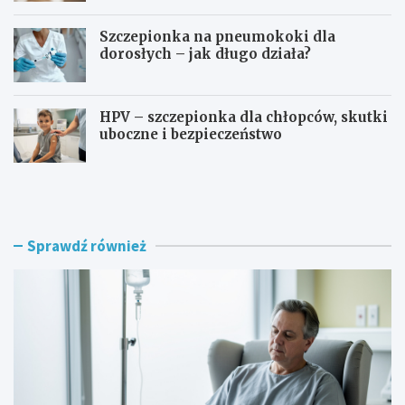
Szczepionka na pneumokoki dla
dorosłych – jak długo działa?
HPV – szczepionka dla chłopców, skutki
uboczne i bezpieczeństwo
I
C
m
z
m
y
u
w
n
ł
Sprawdź również
o
ó
t
k
e
n
r
i
a
a
p
k
i
i
a
w
r
p
a
i