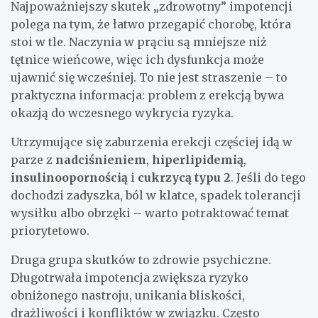
Najpoważniejszy skutek „zdrowotny” impotencji
polega na tym, że łatwo przegapić chorobę, która
stoi w tle. Naczynia w prąciu są mniejsze niż
tętnice wieńcowe, więc ich dysfunkcja może
ujawnić się wcześniej. To nie jest straszenie – to
praktyczna informacja: problem z erekcją bywa
okazją do wczesnego wykrycia ryzyka.
Utrzymujące się zaburzenia erekcji częściej idą w
parze z
nadciśnieniem
,
hiperlipidemią
,
insulinoopornością
i
cukrzycą typu 2
. Jeśli do tego
dochodzi zadyszka, ból w klatce, spadek tolerancji
wysiłku albo obrzęki – warto potraktować temat
priorytetowo.
Druga grupa skutków to zdrowie psychiczne.
Długotrwała impotencja zwiększa ryzyko
obniżonego nastroju, unikania bliskości,
drażliwości i konfliktów w związku. Często