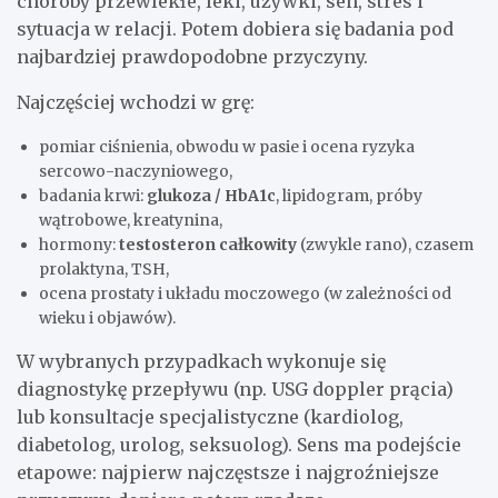
choroby przewlekłe, leki, używki, sen, stres i
sytuacja w relacji. Potem dobiera się badania pod
najbardziej prawdopodobne przyczyny.
Najczęściej wchodzi w grę:
pomiar ciśnienia, obwodu w pasie i ocena ryzyka
sercowo-naczyniowego,
badania krwi:
glukoza / HbA1c
, lipidogram, próby
wątrobowe, kreatynina,
hormony:
testosteron całkowity
(zwykle rano), czasem
prolaktyna, TSH,
ocena prostaty i układu moczowego (w zależności od
wieku i objawów).
W wybranych przypadkach wykonuje się
diagnostykę przepływu (np. USG doppler prącia)
lub konsultacje specjalistyczne (kardiolog,
diabetolog, urolog, seksuolog). Sens ma podejście
etapowe: najpierw najczęstsze i najgroźniejsze