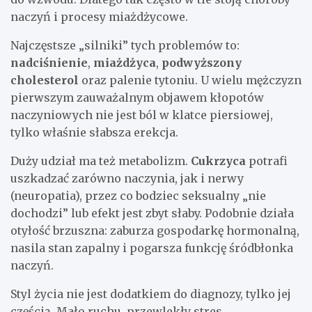
naczyń i procesy miażdżycowe.
Najczęstsze „silniki” tych problemów to:
nadciśnienie
,
miażdżyca
,
podwyższony
cholesterol
oraz palenie tytoniu. U wielu mężczyzn
pierwszym zauważalnym objawem kłopotów
naczyniowych nie jest ból w klatce piersiowej,
tylko właśnie słabsza erekcja.
Duży udział ma też metabolizm.
Cukrzyca
potrafi
uszkadzać zarówno naczynia, jak i nerwy
(neuropatia), przez co bodziec seksualny „nie
dochodzi” lub efekt jest zbyt słaby. Podobnie działa
otyłość brzuszna: zaburza gospodarkę hormonalną,
nasila stan zapalny i pogarsza funkcję śródbłonka
naczyń.
Styl życia nie jest dodatkiem do diagnozy, tylko jej
częścią. Mało ruchu, przewlekły stres,