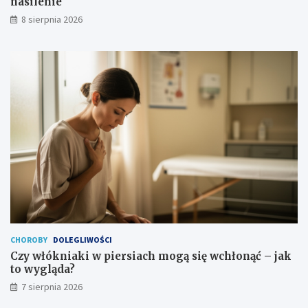
nasilenie
?
e
8 sierpnia 2026
n
i
e
CHOROBY
DOLEGLIWOŚCI
Czy włókniaki w piersiach mogą się wchłonąć – jak
to wygląda?
7 sierpnia 2026