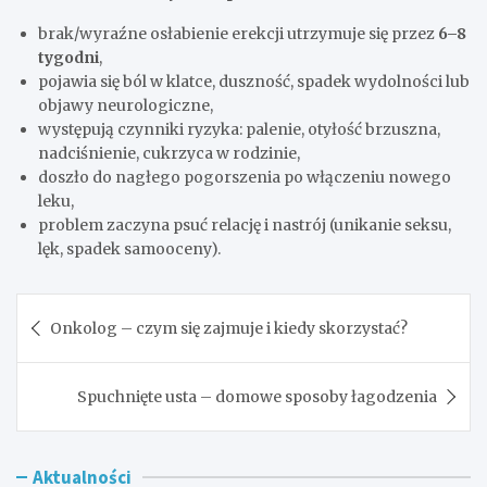
brak/wyraźne osłabienie erekcji utrzymuje się przez
6–8
tygodni
,
pojawia się ból w klatce, duszność, spadek wydolności lub
objawy neurologiczne,
występują czynniki ryzyka: palenie, otyłość brzuszna,
nadciśnienie, cukrzyca w rodzinie,
doszło do nagłego pogorszenia po włączeniu nowego
leku,
problem zaczyna psuć relację i nastrój (unikanie seksu,
lęk, spadek samooceny).
Nawigacja
Onkolog – czym się zajmuje i kiedy skorzystać?
wpisu
Spuchnięte usta – domowe sposoby łagodzenia
Aktualności