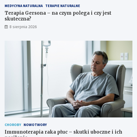
m
c
MEDYCYNA NATURALNA
TERAPIE NATURALNE
p
–
o
s
Terapia Gersona – na czym polega i czy jest
l
k
skuteczna?
e
u
8 sierpnia 2026
g
t
a
k
i
i
c
u
z
b
y
o
j
c
e
z
s
n
t
e
s
i
k
i
u
c
t
h
e
n
c
a
z
s
CHOROBY
NOWOTWORY
n
i
Immunoterapia raka płuc – skutki uboczne i ich
a
l