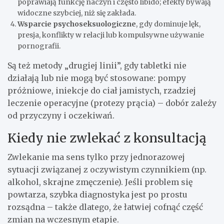
poprawiają funkcję naczyń i często libido; efekty bywają
widoczne szybciej, niż się zakłada.
Wsparcie psychoseksuologiczne
, gdy dominuje lęk,
presja, konflikty w relacji lub kompulsywne używanie
pornografii.
Są też metody „drugiej linii”, gdy tabletki nie
działają lub nie mogą być stosowane: pompy
próżniowe, iniekcje do ciał jamistych, rzadziej
leczenie operacyjne (protezy prącia) – dobór zależy
od przyczyny i oczekiwań.
Kiedy nie zwlekać z konsultacją
Zwlekanie ma sens tylko przy jednorazowej
sytuacji związanej z oczywistym czynnikiem (np.
alkohol, skrajne zmęczenie). Jeśli problem się
powtarza, szybka diagnostyka jest po prostu
rozsądna – także dlatego, że łatwiej cofnąć część
zmian na wczesnym etapie.