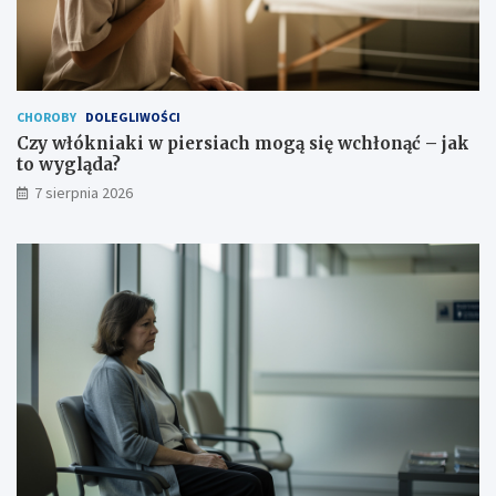
i
ć
c
–
h
j
n
a
a
k
s
t
CHOROBY
DOLEGLIWOŚCI
i
o
Czy włókniaki w piersiach mogą się wchłonąć – jak
l
w
to wygląda?
e
y
7 sierpnia 2026
n
g
i
l
e
ą
d
a
?