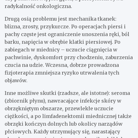
radykalność onkologiczna.
Drugą osią problemu jest mechanika tkanek:
blizna, zrosty, przykurcze. Po operacjach piersi i
pachy częste jest ograniczenie unoszenia ręki, ból
barku, napięcia w obrębie klatki piersiowej. Po
zabiegach w miednicy – uczucie ciągnięcia w
pachwinie, dyskomfort przy chodzeniu, zaburzenia
czucia na udzie. Wczesna, dobrze prowadzona
fizjoterapia zmniejsza ryzyko utrwalenia tych
objawów.
Inne możliwe skutki (rzadsze, ale istotne): seroma
(zbiornik płynu), nawracające infekcje skóry w
obrzękniętym obszarze, przewlekłe uczucie
ciężkości, a po limfadenektomii miednicznej także
obrzęki kończyn dolnych lub okolicy narządów
płciowych. Każdy utrzymujący się, narastający