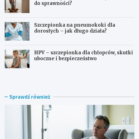
do sprawności?
Szczepionka na pneumokoki dla
dorosłych – jak długo działa?
HPV – szczepionka dla chłopców, skutki
uboczne i bezpieczeństwo
I
C
m
z
m
y
u
w
n
ł
Sprawdź również
o
ó
t
k
e
n
r
i
a
a
p
k
i
i
a
w