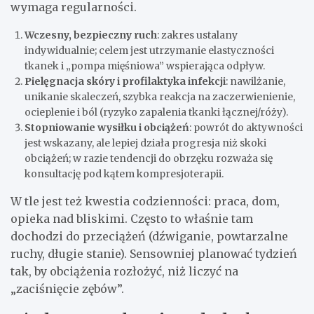
wymaga regularności.
Wczesny, bezpieczny ruch
: zakres ustalany
indywidualnie; celem jest utrzymanie elastyczności
tkanek i „pompa mięśniowa” wspierająca odpływ.
Pielęgnacja skóry i profilaktyka infekcji
: nawilżanie,
unikanie skaleczeń, szybka reakcja na zaczerwienienie,
ocieplenie i ból (ryzyko zapalenia tkanki łącznej/róży).
Stopniowanie wysiłku i obciążeń
: powrót do aktywności
jest wskazany, ale lepiej działa progresja niż skoki
obciążeń; w razie tendencji do obrzęku rozważa się
konsultację pod kątem kompresjoterapii.
W tle jest też kwestia codzienności: praca, dom,
opieka nad bliskimi. Często to właśnie tam
dochodzi do przeciążeń (dźwiganie, powtarzalne
ruchy, długie stanie). Sensowniej planować tydzień
tak, by obciążenia rozłożyć, niż liczyć na
„zaciśnięcie zębów”.