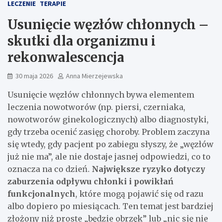
LECZENIE
TERAPIE
Usunięcie węzłów chłonnych –
skutki dla organizmu i
rekonwalescencja
30 maja 2026
Anna Mierzejewska
Usunięcie węzłów chłonnych bywa elementem
leczenia nowotworów (np. piersi, czerniaka,
nowotworów ginekologicznych) albo diagnostyki,
gdy trzeba ocenić zasięg choroby. Problem zaczyna
się wtedy, gdy pacjent po zabiegu słyszy, że „węzłów
już nie ma”, ale nie dostaje jasnej odpowiedzi, co to
oznacza na co dzień.
Największe ryzyko dotyczy
zaburzenia odpływu chłonki i powikłań
funkcjonalnych
, które mogą pojawić się od razu
albo dopiero po miesiącach. Ten temat jest bardziej
złożony niż proste „będzie obrzęk” lub „nic się nie