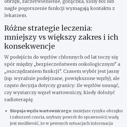
obrzęk, zaczerwienienie, gorączka, silny ból lub
nagłe pogorszenie funkcji wymagają kontaktu z
lekarzem.
Różne strategie leczenia:
mniejszy vs większy zakres i ich
konsekwencje
W podejściu do węzłów chłonnych od lat toczy się
spór między „bezpieczeństwem onkologicznym” a
„oszczędzaniem funkcji”. Czasem wybór jest jasny
(np. wyraźnie podejrzane, powiększone węzły), ale
często decyzja dotyczy granicy: ile węzłów usunąć,
czy wystarczy węzeł wartowniczy, kiedy dołożyć
radioterapię.
Biopsja węzła wartowniczego
: mniejsze ryzyko obrzęku
i zaburzeń czucia, szybszy powrót do sprawności; wadą
jest możliwość, że w pewnych sytuacjach informacja