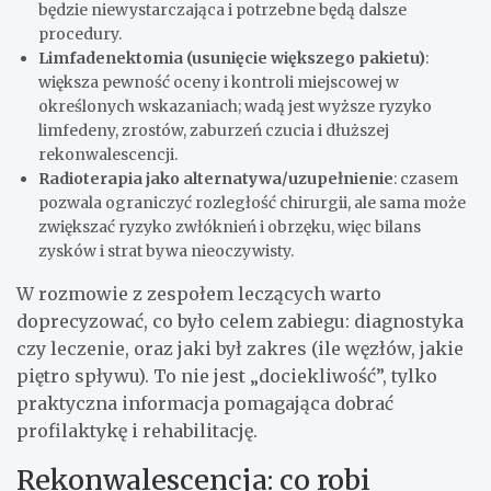
będzie niewystarczająca i potrzebne będą dalsze
procedury.
Limfadenektomia (usunięcie większego pakietu)
:
większa pewność oceny i kontroli miejscowej w
określonych wskazaniach; wadą jest wyższe ryzyko
limfedeny, zrostów, zaburzeń czucia i dłuższej
rekonwalescencji.
Radioterapia jako alternatywa/uzupełnienie
: czasem
pozwala ograniczyć rozległość chirurgii, ale sama może
zwiększać ryzyko zwłóknień i obrzęku, więc bilans
zysków i strat bywa nieoczywisty.
W rozmowie z zespołem leczących warto
doprecyzować, co było celem zabiegu: diagnostyka
czy leczenie, oraz jaki był zakres (ile węzłów, jakie
piętro spływu). To nie jest „dociekliwość”, tylko
praktyczna informacja pomagająca dobrać
profilaktykę i rehabilitację.
Rekonwalescencja: co robi