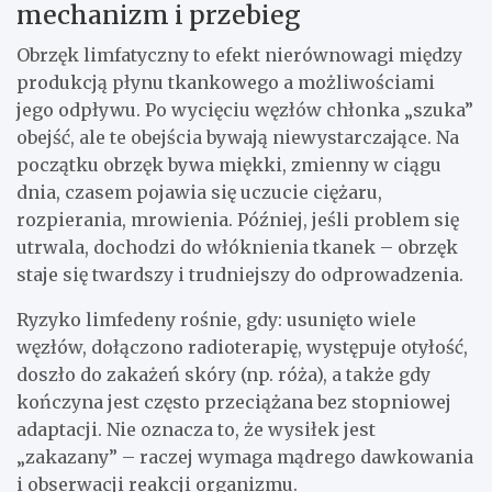
mechanizm i przebieg
Obrzęk limfatyczny to efekt nierównowagi między
produkcją płynu tkankowego a możliwościami
jego odpływu. Po wycięciu węzłów chłonka „szuka”
obejść, ale te obejścia bywają niewystarczające. Na
początku obrzęk bywa miękki, zmienny w ciągu
dnia, czasem pojawia się uczucie ciężaru,
rozpierania, mrowienia. Później, jeśli problem się
utrwala, dochodzi do włóknienia tkanek – obrzęk
staje się twardszy i trudniejszy do odprowadzenia.
Ryzyko limfedeny rośnie, gdy: usunięto wiele
węzłów, dołączono radioterapię, występuje otyłość,
doszło do zakażeń skóry (np. róża), a także gdy
kończyna jest często przeciążana bez stopniowej
adaptacji. Nie oznacza to, że wysiłek jest
„zakazany” – raczej wymaga mądrego dawkowania
i obserwacji reakcji organizmu.