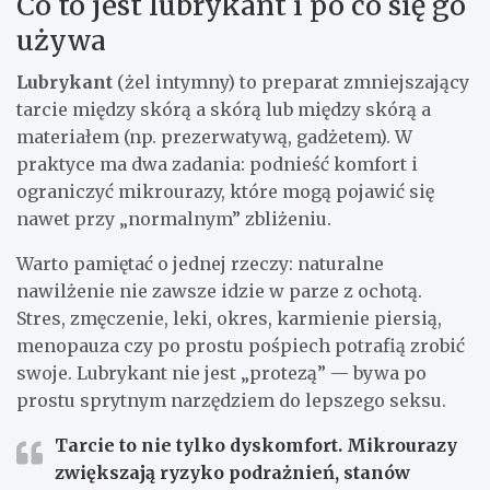
Co to jest lubrykant i po co się go
używa
Lubrykant
(żel intymny) to preparat zmniejszający
tarcie między skórą a skórą lub między skórą a
materiałem (np. prezerwatywą, gadżetem). W
praktyce ma dwa zadania: podnieść komfort i
ograniczyć mikrourazy, które mogą pojawić się
nawet przy „normalnym” zbliżeniu.
Warto pamiętać o jednej rzeczy: naturalne
nawilżenie nie zawsze idzie w parze z ochotą.
Stres, zmęczenie, leki, okres, karmienie piersią,
menopauza czy po prostu pośpiech potrafią zrobić
swoje. Lubrykant nie jest „protezą” — bywa po
prostu sprytnym narzędziem do lepszego seksu.
Tarcie to nie tylko dyskomfort. Mikrourazy
zwiększają ryzyko podrażnień, stanów