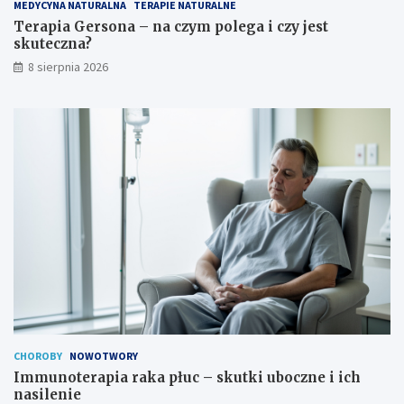
MEDYCYNA NATURALNA
TERAPIE NATURALNE
p
–
o
s
Terapia Gersona – na czym polega i czy jest
l
k
skuteczna?
e
u
8 sierpnia 2026
g
t
a
k
i
i
c
u
z
b
y
o
j
c
e
z
s
n
t
e
s
i
k
i
u
c
t
h
e
n
c
a
z
s
CHOROBY
NOWOTWORY
n
i
Immunoterapia raka płuc – skutki uboczne i ich
a
l
nasilenie
?
e