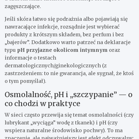
zagęszczające.
Jeśli skóra łatwo się podrażnia albo pojawiają się
nawracające infekcje, rozsądnie jest wybierać
produkty z krótszym składem, bez perfum i bez
„bajerów”. Dodatkowo warto patrzeć na deklaracje
typu
pH przyjazne okolicom intymnym
oraz
informacje o testach
dermatologicznych/ginekologicznych (z
zastrzeżeniem: to nie gwarancja, ale sygnał, że ktoś
o tym pomyślał).
Osmolalność, pH i „szczypanie” — o
co chodzi w praktyce
W sieci często przewija się temat osmolalności (czy
lubrykant „wyciąga” wodę z tkanek) i pH (czy
wspiera naturalne środowisko pochwy). To ma
znaczenie, ale najważniejszy jest efekt odczuwalny: