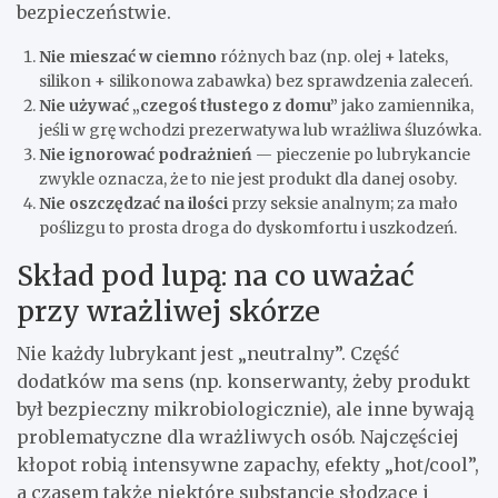
bezpieczeństwie.
Nie mieszać w ciemno
różnych baz (np. olej + lateks,
silikon + silikonowa zabawka) bez sprawdzenia zaleceń.
Nie używać „czegoś tłustego z domu”
jako zamiennika,
jeśli w grę wchodzi prezerwatywa lub wrażliwa śluzówka.
Nie ignorować podrażnień
— pieczenie po lubrykancie
zwykle oznacza, że to nie jest produkt dla danej osoby.
Nie oszczędzać na ilości
przy seksie analnym; za mało
poślizgu to prosta droga do dyskomfortu i uszkodzeń.
Skład pod lupą: na co uważać
przy wrażliwej skórze
Nie każdy lubrykant jest „neutralny”. Część
dodatków ma sens (np. konserwanty, żeby produkt
był bezpieczny mikrobiologicznie), ale inne bywają
problematyczne dla wrażliwych osób. Najczęściej
kłopot robią intensywne zapachy, efekty „hot/cool”,
a czasem także niektóre substancje słodzące i