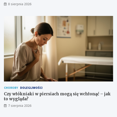
8 sierpnia 2026
n
i
e
CHOROBY
DOLEGLIWOŚCI
Czy włókniaki w piersiach mogą się wchłonąć – jak
to wygląda?
7 sierpnia 2026