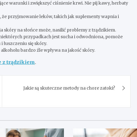
ące warunki i zwiększyć ciśnienie krwi. Nie pij kawy, herbaty
, że przyjmowanie leków, takich jak suplementy wapnia i
 skóry na słońce może, nasilić problemy z trądzikiem.
 niektórych przypadkach jest sucha i odwodniona, pomoże
 łuszczeniu się skóry.
cie alkoholu bardzo źle wpływa na jakość skóry.
e z trądzikiem
.
Jakie są skuteczne metody na chore zatoki?