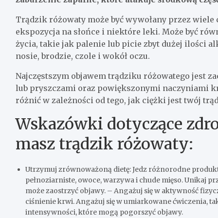
Trądzik różowaty może być wywołany przez wiele c
ekspozycja na słońce i niektóre leki. Może być r
życia, takie jak palenie lub picie zbyt dużej ilości
nosie, brodzie, czole i wokół oczu.
Najczęstszym objawem trądziku różowatego jest z
lub pryszczami oraz powiększonymi naczyniami k
różnić w zależności od tego, jak ciężki jest twój tr
Wskazówki dotyczące zdr
masz trądzik różowaty:
Utrzymuj zrównoważoną dietę: Jedz różnorodne produkty
pełnoziarniste, owoce, warzywa i chude mięso. Unikaj p
może zaostrzyć objawy. – Angażuj się w aktywność fizycz
ciśnienie krwi. Angażuj się w umiarkowane ćwiczenia, ta
intensywności, które mogą pogorszyć objawy.