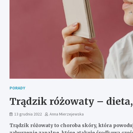
PORADY
Trądzik różowaty – dieta
13 grudnia 2022
Anna Mierzejewska
Trądzik różowaty to choroba skóry, która powoduj
zaburzenie zapalne, które atakuje środkową część