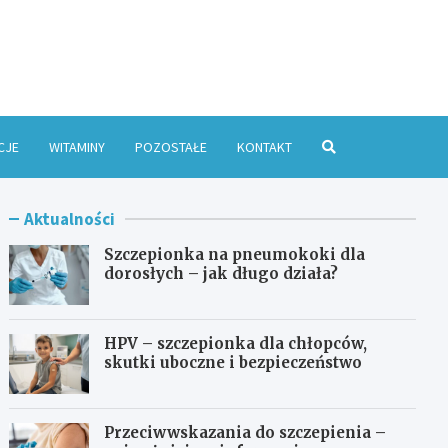
e Online
CJE
WITAMINY
POZOSTAŁE
KONTAKT
Aktualności
Szczepionka na pneumokoki dla
dorosłych – jak długo działa?
HPV – szczepionka dla chłopców,
skutki uboczne i bezpieczeństwo
Przeciwwskazania do szczepienia –