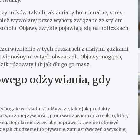
zynników, takich jak zmiany hormonalne, stres,
ównież wywołany przez wybory związane ze stylem
 alkoholu. Objawy zwykle pojawiają się na policzkach,
aczerwienienie w tych obszarach z małymi guzkami
rwionośnymi w tych obszarach. Objawy mogą się
ądzik różowaty lub jak długo go masz.
owego odżywiania, gdy
 bogate w składniki odżywcze, takie jak produkty
rzetworzonej żywności, ponieważ zawiera dużo cukru, który
ną: Regularnie ćwicz, aby poprawić krążenie i obniżyć
kie jak chodzenie lub pływanie, zamiast ćwiczeń o wysokiej