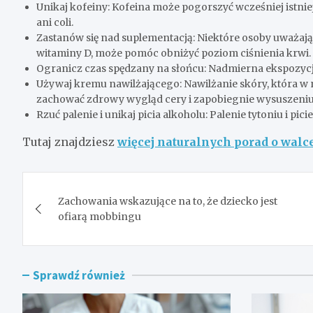
Unikaj kofeiny: Kofeina może pogorszyć wcześniej istniej
ani coli.
Zastanów się nad suplementacją: Niektóre osoby uważają
witaminy D, może pomóc obniżyć poziom ciśnienia krwi.
Ogranicz czas spędzany na słońcu: Nadmierna ekspozycja
Używaj kremu nawilżającego: Nawilżanie skóry, która w
zachować zdrowy wygląd cery i zapobiegnie wysuszeniu i
Rzuć palenie i unikaj picia alkoholu: Palenie tytoniu i pi
Tutaj znajdziesz
więcej naturalnych porad o walc
Nawigacja
Zachowania wskazujące na to, że dziecko jest
wpisu
ofiarą mobbingu
Sprawdź również