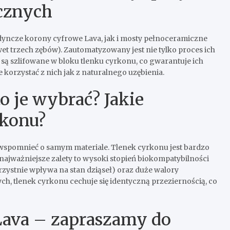
cznych
yncze korony cyfrowe Lava
, jak i
mosty pełnoceramiczne
t trzech zębów). Zautomatyzowany jest nie tylko proces ich
są szlifowane w bloku tlenku cyrkonu, co gwarantuje ich
 korzystać z nich jak z naturalnego uzębienia.
 je wybrać? Jakie
rkonu?
wspomnieć o samym materiale. Tlenek cyrkonu jest bardzo
 najważniejsze zalety to wysoki stopień biokompatybilności
rzystnie wpływa na stan dziąseł) oraz duże walory
, tlenek cyrkonu cechuje się identyczną przeziernością, co
Lava – zapraszamy do