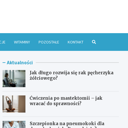
e Online
CJE
WITAMINY
POZOSTAŁE
KONTAKT
Aktualności
Jak długo rozwija się rak pęcherzyka
żółciowego?
Ćwiczenia po mastektomii – jak
wracać do sprawności?
Szczepionka na pneumokoki dla