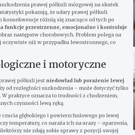
 uszkodzenia prawej półkuli mózgowej na skutek
tatystyki pokazują, że udary prawej półkuli
 konsekwencje różnią się znacząco od tych po
a funkcje przestrzenne, emocjonalne i kontroluje
y obraz następstw chorobowych. Problem polega na
j oczywiste niż w przypadku lewostronnego, co
ologiczne i motoryczne
rawej półkuli jest
niedowład lub porażenie lewej
ży od rozległości uszkodzenia – może dotyczyć tylko
ła. W praktyce oznacza to trudności z chodzeniem,
ych czynności lewą ręką.
e czucia głębokiego i powierzchniowego po lewej
 czy temperatury, co naraża ich na urazy – oparzenia,
iektórzy nie zdają sobie sprawy z pozycji swojej