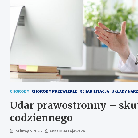
CHOROBY
CHOROBY PRZEWLEKŁE
REHABILITACJA
UKŁADY NAR
Udar prawostronny – skut
codziennego
24 lutego 2026
Anna Mierzejewska