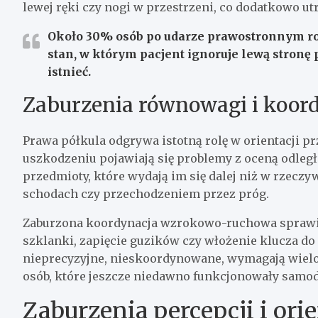
lewej ręki czy nogi w przestrzeni, co dodatkowo utr
Około 30% osób po udarze prawostronnym ro
stan, w którym pacjent ignoruje lewą stronę p
istnieć.
Zaburzenia równowagi i koord
Prawa półkula odgrywa istotną rolę w orientacji pr
uszkodzeniu pojawiają się problemy z oceną odległo
przedmioty, które wydają im się dalej niż w rzeczy
schodach czy przechodzeniem przez próg.
Zaburzona koordynacja wzrokowo-ruchowa sprawia,
szklanki, zapięcie guzików czy włożenie klucza do
nieprecyzyjne, nieskoordynowane, wymagają wielok
osób, które jeszcze niedawno funkcjonowały samod
Zaburzenia percepcji i ori