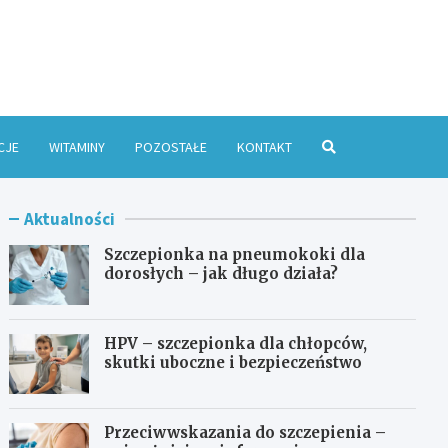
e Online
CJE
WITAMINY
POZOSTAŁE
KONTAKT
Aktualności
Szczepionka na pneumokoki dla
dorosłych – jak długo działa?
HPV – szczepionka dla chłopców,
skutki uboczne i bezpieczeństwo
Przeciwwskazania do szczepienia –