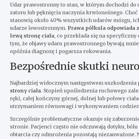
Udar prawostronny to stan, w którym dochodzi do
zatoru lub pęknięcia naczynia krwionośnego. Choć s
stanowią około 40% wszystkich udarów mózgu, ich
udarze lewostronnym.
Prawa półkula odpowiada z
lewą stronę ciała
, co przekłada się na specyficzn
tym, że objawy udaru prawostronnego bywają mnie
opóźnia diagnozę i pogarsza rokowania.
Bezpośrednie skutki neur
Najbardziej widocznym następstwem uszkodzenia p
strony ciała
. Stopień upośledzenia ruchowego zale
ręki, całej kończyny górnej, dolnej lub połowy cia
utrzymaniem równowagi i wykonywaniem codzienn
Szczególnie problematyczne okazuje się zaburzeni
stronie. Pacjenci często nie odczuwają dotyku, bólu
obtarcia czy odmrożenia pozostają niezauważone. N