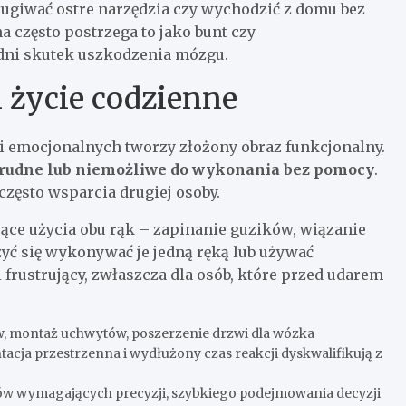
ugiwać ostre narzędzia czy wychodzić z domu bez
a często postrzega to jako bunt czy
edni skutek uszkodzenia mózgu.
 życie codzienne
i emocjonalnych tworzy złożony obraz funkcjonalny.
trudne lub niemożliwe do wykonania bez pomocy
.
 często wsparcia drugiej osoby.
ce użycia obu rąk – zapinanie guzików, wiązanie
zyć się wykonywać je jedną ręką lub używać
 frustrujący, zwłaszcza dla osób, które przed udarem
w, montaż uchwytów, poszerzenie drzwi dla wózka
cja przestrzenna i wydłużony czas reakcji dyskwalifikują z
w wymagających precyzji, szybkiego podejmowania decyzji