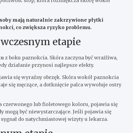
potliwość stóp, która rozmiękcza skórę wokół
soby mają naturalnie zakrzywione płytki
nokci, co zwiększa ryzyko problemu.
 wczesnym etapie
ku
z boku paznokcia. Skóra zaczyna być wrażliwa,
dy działanie przynosi najlepsze efekty.
pojawia się wyraźny obrzęk. Skóra wokół paznokcia
taje się męczące, a dotknięcie palca wywołuje ostry
 czerwonego lub fioletowego koloru, pojawia się
mogą być niewystarczające. Jeśli pojawia się
o sygnał do natychmiastowej wizyty u lekarza.