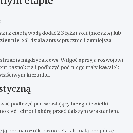
nym etapie
ą
 z ciepłą wodą dodać 2-3 łyżki soli (morskiej lub
dziennie
. Sól działa antyseptycznie i zmniejsza
estrzenie międzypalcowe. Wilgoć sprzyja rozwojowi
ment paznokcia i podłożyć pod niego mały kawałek
 właściwym kierunku.
ystyczną
wać podłożyć pod wrastający brzeg niewielki
znokieć i chroni skórę przed dalszym wrastaniem.
ię ją pod narożnik paznokcia jak małą podpórkę.