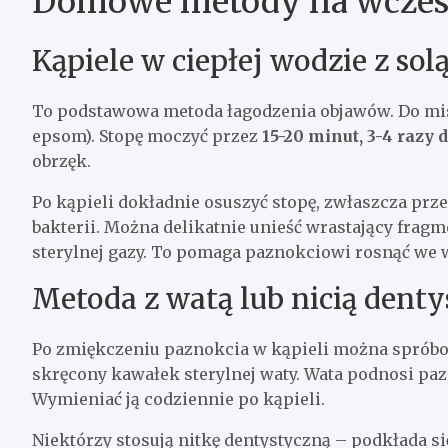
Domowe metody na wczes
Kąpiele w ciepłej wodzie z sol
To podstawowa metoda łagodzenia objawów. Do miski
epsom). Stopę moczyć przez
15-20 minut, 3-4 razy 
obrzęk.
Po kąpieli dokładnie osuszyć stopę, zwłaszcza prz
bakterii. Można delikatnie unieść wrastający frag
sterylnej gazy. To pomaga paznokciowi rosnąć we
Metoda z watą lub nicią dent
Po zmiękczeniu paznokcia w kąpieli można spróbo
skręcony kawałek sterylnej waty. Wata podnosi pa
Wymieniać ją codziennie po kąpieli.
Niektórzy stosują nitkę dentystyczną – podkłada s