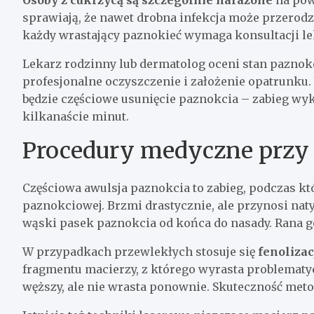
Osoby z cukrzycą są szczególnie narażone
na pow
sprawiają, że nawet drobna infekcja może przerod
każdy wrastający paznokieć wymaga konsultacji le
Lekarz rodzinny lub dermatolog oceni stan pazno
profesjonalne oczyszczenie i założenie opatrunku
będzie częściowe usunięcie paznokcia – zabieg w
kilkanaście minut.
Procedury medyczne przy
Częściowa awulsja paznokcia to zabieg, podczas któ
paznokciowej. Brzmi drastycznie, ale przynosi nat
wąski pasek paznokcia od końca do nasady. Rana goi
W przypadkach przewlekłych stosuje się
fenoliza
fragmentu macierzy, z którego wyrasta problematy
węższy, ale nie wrasta ponownie. Skuteczność meto