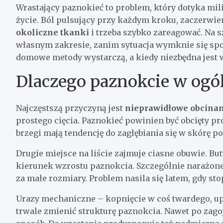
Wrastający paznokieć to problem, który dotyka mili
życie. Ból pulsujący przy każdym kroku, zaczerwien
okoliczne tkanki
i trzeba szybko zareagować. Na 
własnym zakresie, zanim sytuacja wymknie się spo
domowe metody wystarczą, a kiedy niezbędna jest wi
Dlaczego paznokcie w ogól
Najczęstszą przyczyną jest
nieprawidłowe obcinan
prostego cięcia. Paznokieć powinien być obcięty p
brzegi mają tendencję do zagłębiania się w skórę p
Drugie miejsce na liście zajmuje ciasne obuwie. B
kierunek wzrostu paznokcia. Szczególnie narażone 
za małe rozmiary. Problem nasila się latem, gdy st
Urazy mechaniczne – kopnięcie w coś twardego, u
trwale zmienić strukturę paznokcia. Nawet po zag