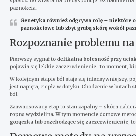
sposób. Do wrastania predysponuje też nadmierna 
paznokcia.
Genetyka również odgrywa rolę – niektóre o
paznokciowe lub zbyt grubą skórę wokół paz
Rozpoznanie problemu na
Pierwszy sygnał to
delikatna bolesność przy ucis
pojawia się lekkie zaczerwienienie. To moment, kie
W kolejnym etapie ból staje się intensywniejszy, 
jest napięta, ciepła w dotyku. Chodzenie w butach s
ból.
Zaawansowany etap to stan zapalny – skóra nabiera
ropna wydzielina. W tym momencie domowe metody 
gorączka lub rozchodzące się zaczerwienienie
, t