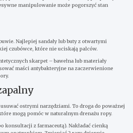
gresywne manipulowanie może pogorszyć stan
buwie. Najlepiej sandały lub buty z otwartymi
kiej czubówce, które nie uciskają palców.
ntetycznych skarpet – bawełna lub materiały
sować maści antybakteryjne na zaczerwienione
ory.
 zapalny
go usuwać ostrymi narzędziami. To droga do poważnej
, które mogą pomóc w naturalnym drenażu ropy.
o konsultacji z farmaceutą). Nakładać cienką