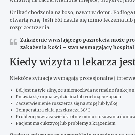
warstwę na zaczerwienione miejsce, przykryć jało
Unikać chodzenia na boso, nawet w domu. Podłoga t
otwartą ranę. Jeśli ból nasila się mimo leczenia lub 
rozprzestrzenia.
Zakażenie wrastającego paznokcia może prow
zakażenia kości – stan wymagający hospitali
Kiedy wizyta u lekarza jes
Niektóre sytuacje wymagają profesjonalnej interwen
Ból jest na tyle silny, że uniemożliwia normalne funkcjo
Pojawia się ropna wydzielina lub cuchnący zapach
Zaczerwienienie rozszerza się na stopę lub łydkę
Temperatura ciała przekracza 38°C
Problem powraca wielokrotnie mimo stosowania domo
Pacjent ma cukrzycę lub problemy z krążeniem