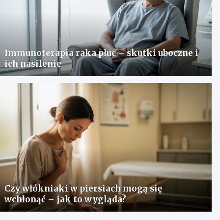
Immunoterapia raka płuc – skutki uboczne i
ich nasilenie
Czy włókniaki w piersiach mogą się
wchłonąć – jak to wygląda?