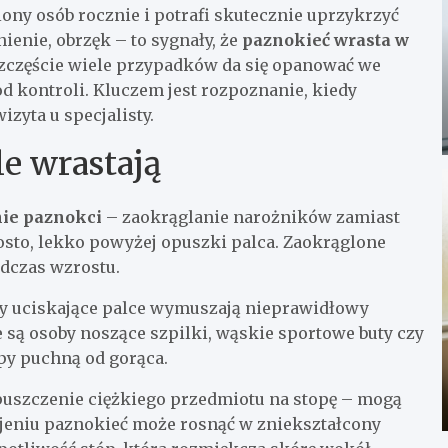
ony osób rocznie i potrafi skutecznie uprzykrzyć
ienie, obrzęk – to sygnały, że
paznokieć wrasta w
szczęście wiele przypadków da się opanować we
d kontroli. Kluczem jest rozpoznanie, kiedy
zyta u specjalisty.
e wrastają
ie paznokci
– zaokrąglanie narożników zamiast
rosto, lekko powyżej opuszki palca. Zaokrąglone
odczas wzrostu.
uty uciskające palce wymuszają nieprawidłowy
są osoby noszące szpilki, wąskie sportowe buty czy
opy puchną od gorąca.
puszczenie ciężkiego przedmiotu na stopę – mogą
ojeniu paznokieć może rosnąć w zniekształcony