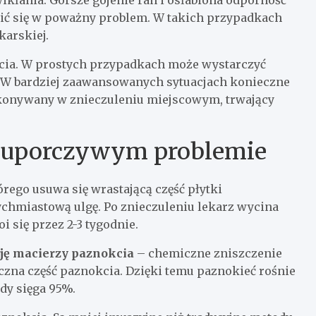
ikłania. Gorsze gojenie ran i osłabiona odporność
zić się w poważny problem. W takich przypadkach
karskiej.
kcia. W prostych przypadkach może wystarczyć
. W bardziej zaawansowanych sytuacjach konieczne
ykonywany w znieczuleniu miejscowym, trwający
 uporczywym problemie
rego usuwa się wrastającą część płytki
ychmiastową ulgę. Po znieczuleniu lekarz wycina
 się przez 2-3 tygodnie.
cję macierzy paznokcia
– chemiczne zniszczenie
czna część paznokcia. Dzięki temu paznokieć rośnie
dy sięga 95%.