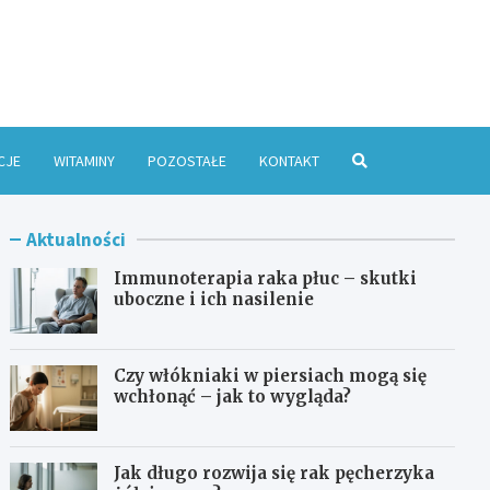
e Online
CJE
WITAMINY
POZOSTAŁE
KONTAKT
Aktualności
Immunoterapia raka płuc – skutki
uboczne i ich nasilenie
Czy włókniaki w piersiach mogą się
wchłonąć – jak to wygląda?
Jak długo rozwija się rak pęcherzyka