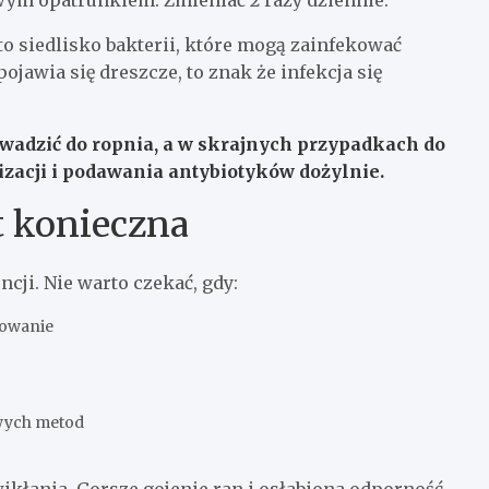
wym opatrunkiem. Zmieniać 2 razy dziennie.
o siedlisko bakterii, które mogą zainfekować
pojawia się dreszcze, to znak że infekcja się
adzić do ropnia, a w skrajnych przypadkach do
zacji i podawania antybiotyków dożylnie.
t konieczna
cji. Nie warto czekać, gdy:
nowanie
wych metod