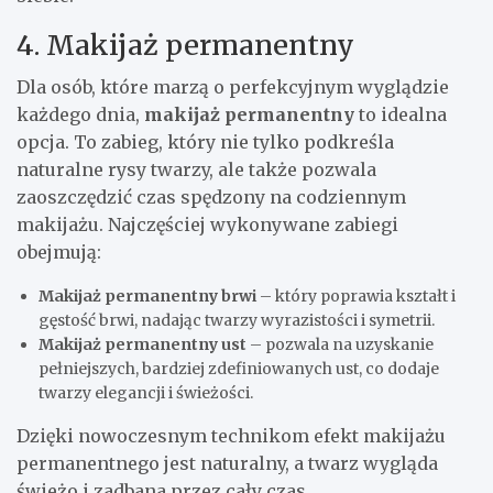
4. Makijaż permanentny
Dla osób, które marzą o perfekcyjnym wyglądzie
każdego dnia,
makijaż permanentny
to idealna
opcja. To zabieg, który nie tylko podkreśla
naturalne rysy twarzy, ale także pozwala
zaoszczędzić czas spędzony na codziennym
makijażu. Najczęściej wykonywane zabiegi
obejmują:
Makijaż permanentny brwi
– który poprawia kształt i
gęstość brwi, nadając twarzy wyrazistości i symetrii.
Makijaż permanentny ust
– pozwala na uzyskanie
pełniejszych, bardziej zdefiniowanych ust, co dodaje
twarzy elegancji i świeżości.
Dzięki nowoczesnym technikom efekt makijażu
permanentnego jest naturalny, a twarz wygląda
świeżo i zadbana przez cały czas.