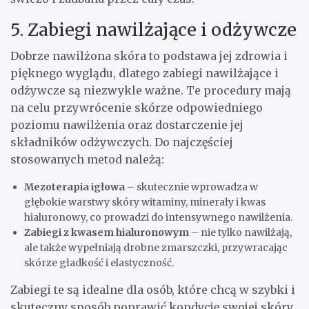
5. Zabiegi nawilżające i odżywcze
Dobrze nawilżona skóra to podstawa jej zdrowia i
pięknego wyglądu, dlatego zabiegi nawilżające i
odżywcze są niezwykle ważne. Te procedury mają
na celu przywrócenie skórze odpowiedniego
poziomu nawilżenia oraz dostarczenie jej
składników odżywczych. Do najczęściej
stosowanych metod należą:
Mezoterapia igłowa
– skutecznie wprowadza w
głębokie warstwy skóry witaminy, minerały i kwas
hialuronowy, co prowadzi do intensywnego nawilżenia.
Zabiegi z kwasem hialuronowym
– nie tylko nawilżają,
ale także wypełniają drobne zmarszczki, przywracając
skórze gładkość i elastyczność.
Zabiegi te są idealne dla osób, które chcą w szybki i
skuteczny sposób poprawić kondycję swojej skóry,