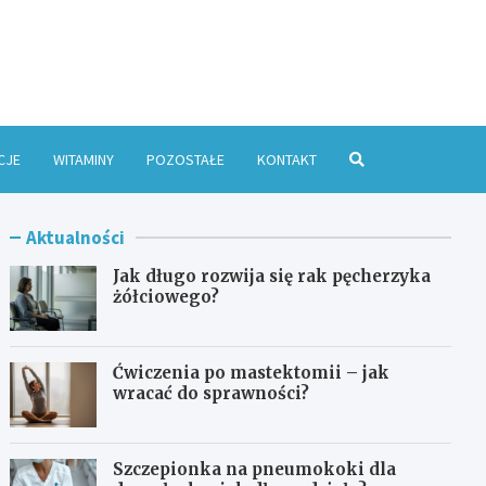
e Online
CJE
WITAMINY
POZOSTAŁE
KONTAKT
Aktualności
Jak długo rozwija się rak pęcherzyka
żółciowego?
Ćwiczenia po mastektomii – jak
wracać do sprawności?
Szczepionka na pneumokoki dla