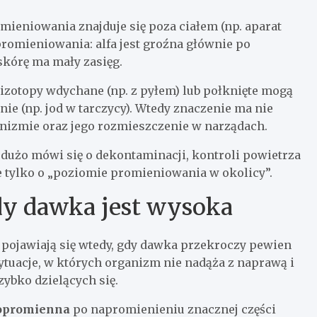
omieniowania znajduje się poza ciałem (np. aparat
promieniowania: alfa jest groźna głównie po
skórę ma mały zasięg.
izotopy wdychane (np. z pyłem) lub połknięte mogą
ie (np. jod w tarczycy). Wtedy znaczenie ma nie
anizmie oraz jego rozmieszczenie w narządach.
 dużo mówi się o dekontaminacji, kontroli powietrza
ie tylko o „poziomie promieniowania w okolicy”.
dy dawka jest wysoka
pojawiają się wtedy, gdy dawka przekroczy pewien
sytuacje, w których organizm nie nadąża z naprawą i
ybko dzielących się.
popromienna
po napromienieniu znacznej części