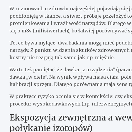
W rozmowach o zdrowiu najczęściej pojawiają się 
pochłoniętą w tkance, a siwert próbuje przełożyć t
promieniowania i wrażliwość narządów. Dlatego w 
się o mSv (milisiwertach), bo łatwiej porównywać sy
To, co bywa mylące: dwa badania mogą mieć podobn
narządy. Z punktu widzenia skutków zdrowotnych m
kostny nie reagują tak samo jak np. mięśnie.
Warto też pamiętać, że dawka „z urządzenia” (para
dawka „w ciele”. Na wynik wpływa masa ciała, pole
kalibracji sprzętu. Dlatego porównania mają sens t
W praktyce ryzyko ocenia się w kontekście: czy eks
procedur wysokodawkowych (np. interwencyjnych)
Ekspozycja zewnętrzna a wew
połykanie izotopów)