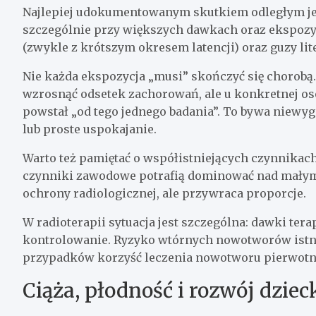
Najlepiej udokumentowanym skutkiem odległym je
szczególnie przy większych dawkach oraz ekspozy
(zwykle z krótszym okresem latencji) oraz guzy lite
Nie każda ekspozycja „musi” skończyć się chorobą.
wzrosnąć odsetek zachorowań, ale u konkretnej os
powstał „od tego jednego badania”. To bywa niewygod
lub proste uspokajanie.
Warto też pamiętać o współistniejących czynnikach 
czynniki zawodowe potrafią dominować nad małymi
ochrony radiologicznej, ale przywraca proporcje.
W radioterapii sytuacja jest szczególna: dawki ter
kontrolowanie. Ryzyko wtórnych nowotworów istni
przypadków korzyść leczenia nowotworu pierwotneg
Ciąża, płodność i rozwój dziec