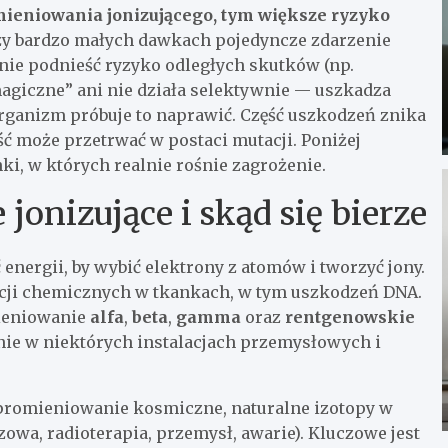
ieniowania jonizującego, tym większe ryzyko
rzy bardzo małych dawkach pojedyncze zdarzenie
ie podnieść ryzyko odległych skutków (np.
magiczne” ani nie działa selektywnie — uszkadza
rganizm próbuje to naprawić. Część uszkodzeń znika
ęść może przetrwać w postaci mutacji. Poniżej
ki, w których realnie rośnie zagrożenie.
onizujące i skąd się bierze
 energii, by wybić elektrony z atomów i tworzyć jony.
kcji chemicznych w tkankach, w tym uszkodzeń DNA.
mieniowanie
alfa
,
beta
,
gamma
oraz
rentgenowskie
ie w niektórych instalacjach przemysłowych i
 promieniowanie kosmiczne, naturalne izotopy w
azowa, radioterapia, przemysł, awarie). Kluczowe jest