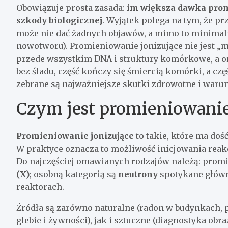
Obowiązuje prosta zasada:
im większa dawka prom
szkody biologicznej
. Wyjątek polega na tym, że p
może nie dać żadnych objawów, a mimo to minimaln
nowotworu). Promieniowanie jonizujące nie jest „
przede wszystkim DNA i struktury komórkowe, a o
bez śladu, część kończy się śmiercią komórki, a cz
zebrane są najważniejsze skutki zdrowotne i warun
Czym jest promieniowanie j
Promieniowanie jonizujące
to takie, które ma dość
W praktyce oznacza to możliwość inicjowania rea
Do najczęściej omawianych rodzajów należą: pro
(X)
; osobną kategorią są
neutrony
spotykane główn
reaktorach.
Źródła są zarówno naturalne (radon w budynkach,
glebie i żywności), jak i sztuczne (diagnostyka obr