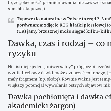
to, że „obecność” promieniowania nie zawsze ozna
sposób ekspozycji.
Typowe tło naturalne w Polsce to rząd
2–3 mS
porównania: zdjęcie RTG klatki piersiowej t
(TK) jamy brzusznej może sięgać kilku–kilku
Dawka, czas i rodzaj – co
ryzyku
Nie istnieje jeden „uniwersalny” próg bezpieczeńst
wynik liczbowy dawki może oznaczać co innego, jeśl
mały fragment (np. skórę). Równie ważne jest tem
większy potencjał wywołania ostrych objawów niż 
Dawka pochłonięta i dawka e
akademicki żargon)