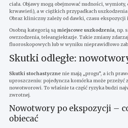
ciała. Objawy mogą obejmować nudności, wymioty, os
krwawień), a w ciężkich przypadkach uszkodzeni
Obraz kliniczny zależy od dawki, czasu ekspozycji i
Osobną kategorią są
miejscowe uszkodzenia
, np.
owrzodzenia, teleangiektazje. Takie zmiany zdarza
fluoroskopowych lub w wyniku nieprawidłowo zab
Skutki odległe: nowotwory
Skutki stochastyczne
nie mają „progu”, a ich pra
uproszczeniu: pojedyncza komórka może przeżyć z 
nowotworowi. To właśnie ta część ryzyka budzi najw
zwrotnej.
Nowotwory po ekspozycji – co
obiecać