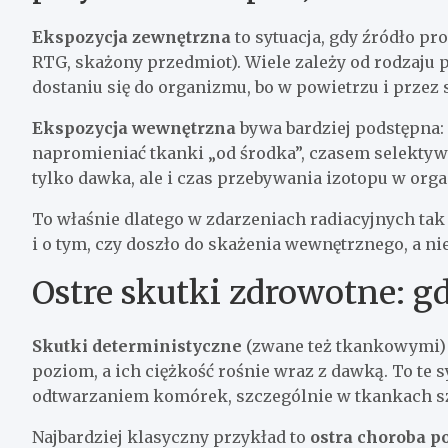
Ekspozycja zewnętrzna
to sytuacja, gdy źródło pr
RTG, skażony przedmiot). Wiele zależy od rodzaju 
dostaniu się do organizmu, bo w powietrzu i przez 
Ekspozycja wewnętrzna
bywa bardziej podstępna: 
napromieniać tkanki „od środka”, czasem selektywn
tylko dawka, ale i czas przebywania izotopu w org
To właśnie dlatego w zdarzeniach radiacyjnych tak
i o tym, czy doszło do skażenia wewnętrznego, a n
Ostre skutki zdrowotne: g
Skutki deterministyczne
(zwane też tkankowymi) 
poziom, a ich ciężkość rośnie wraz z dawką. To te 
odtwarzaniem komórek, szczególnie w tkankach sz
Najbardziej klasyczny przykład to
ostra choroba 