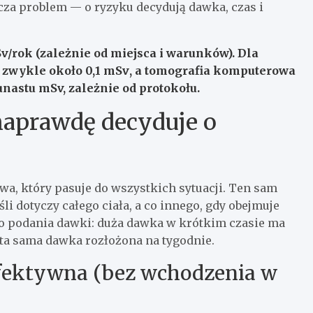
cza problem — o ryzyku decydują dawka, czas i
v/rok
(zależnie od miejsca i warunków). Dla
o zwykle około
0,1 mSv
, a tomografia komputerowa
nastu mSv, zależnie od protokołu.
 naprawdę decyduje o
wa, który pasuje do wszystkich sytuacji. Ten sam
i dotyczy całego ciała, a co innego, gdy obejmuje
po podania dawki: duża dawka w krótkim czasie ma
ta sama dawka rozłożona na tygodnie.
fektywna (bez wchodzenia w