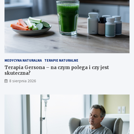
?
y
j
e
s
t
s
k
u
t
e
c
MEDYCYNA NATURALNA
TERAPIE NATURALNE
z
Terapia Gersona – na czym polega i czy jest
n
skuteczna?
a
8 sierpnia 2026
?