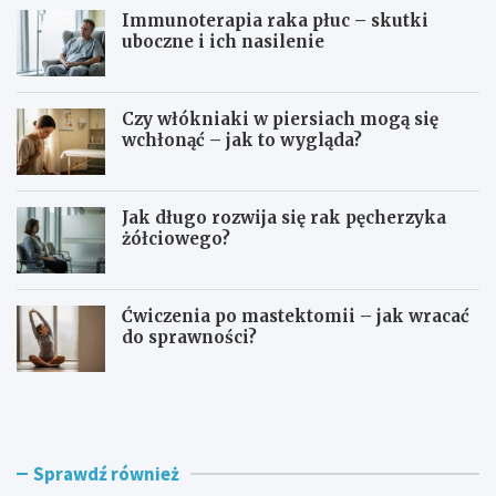
Immunoterapia raka płuc – skutki
uboczne i ich nasilenie
Czy włókniaki w piersiach mogą się
wchłonąć – jak to wygląda?
Jak długo rozwija się rak pęcherzyka
żółciowego?
Ćwiczenia po mastektomii – jak wracać
do sprawności?
B
T
ó
e
l
r
g
a
ł
p
Sprawdź również
o
i
w
a