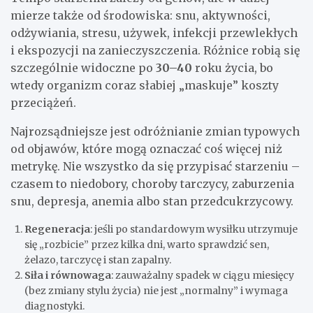
mierze także od środowiska: snu, aktywności,
odżywiania, stresu, używek, infekcji przewlekłych
i ekspozycji na zanieczyszczenia. Różnice robią się
szczególnie widoczne po
30–40
roku życia, bo
wtedy organizm coraz słabiej „maskuje” koszty
przeciążeń.
Najrozsądniejsze jest odróżnianie zmian typowych
od objawów, które mogą oznaczać coś więcej niż
metrykę. Nie wszystko da się przypisać starzeniu –
czasem to niedobory, choroby tarczycy, zaburzenia
snu, depresja, anemia albo stan przedcukrzycowy.
Regeneracja
: jeśli po standardowym wysiłku utrzymuje
się „rozbicie” przez kilka dni, warto sprawdzić sen,
żelazo, tarczycę i stan zapalny.
Siła i równowaga
: zauważalny spadek w ciągu miesięcy
(bez zmiany stylu życia) nie jest „normalny” i wymaga
diagnostyki.