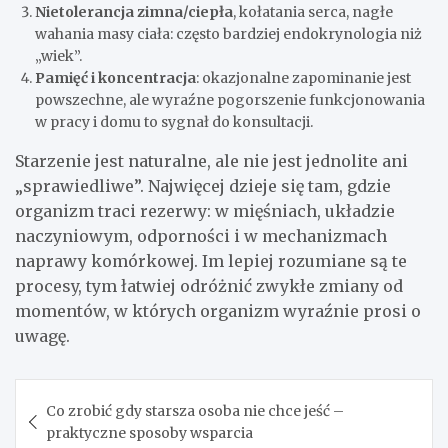
Nietolerancja zimna/ciepła
, kołatania serca, nagłe
wahania masy ciała: często bardziej endokrynologia niż
„wiek”.
Pamięć i koncentracja
: okazjonalne zapominanie jest
powszechne, ale wyraźne pogorszenie funkcjonowania
w pracy i domu to sygnał do konsultacji.
Starzenie jest naturalne, ale nie jest jednolite ani
„sprawiedliwe”. Najwięcej dzieje się tam, gdzie
organizm traci rezerwy: w mięśniach, układzie
naczyniowym, odporności i w mechanizmach
naprawy komórkowej. Im lepiej rozumiane są te
procesy, tym łatwiej odróżnić zwykłe zmiany od
momentów, w których organizm wyraźnie prosi o
uwagę.
Nawigacja
Co zrobić gdy starsza osoba nie chce jeść –
wpisu
praktyczne sposoby wsparcia