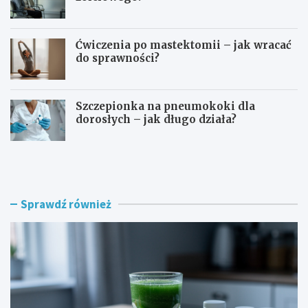
Ćwiczenia po mastektomii – jak wracać
do sprawności?
Szczepionka na pneumokoki dla
dorosłych – jak długo działa?
T
I
e
m
r
m
a
u
p
n
Sprawdź również
i
o
a
t
G
e
e
r
r
a
s
p
o
i
n
a