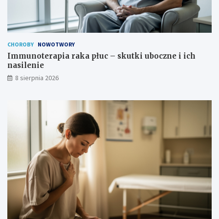
u
c
t
h
e
n
c
a
z
s
CHOROBY
NOWOTWORY
n
i
Immunoterapia raka płuc – skutki uboczne i ich
a
l
nasilenie
?
e
8 sierpnia 2026
n
i
e