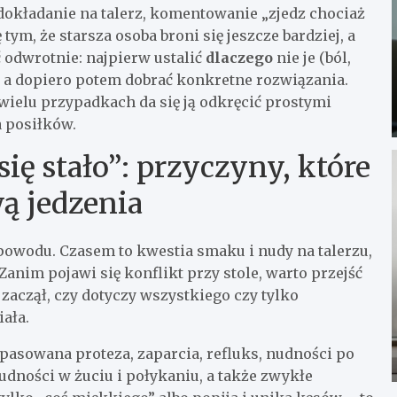
 dokładanie na talerz, komentowanie „zjedz chociaż
tym, że starsza osoba broni się jeszcze bardziej, a
ć odwrotnie: najpierw ustalić
dlaczego
nie je (ból,
, a dopiero potem dobrać konkretne rozwiązania.
wielu przypadkach da się ją odkręcić prostymi
 posiłków.
ię stało”: przyczyny, które
wą jedzenia
 powodu. Czasem to kwestia smaku i nudy na talerzu,
. Zanim pojawi się konflikt przy stole, warto przejść
 zaczął, czy dotyczy wszystkiego czy tylko
iała.
pasowana proteza, zaparcia, refluks, nudności po
rudności w żuciu i połykaniu, a także zwykłe