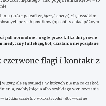
tylko „coś miękkiego” albo popija i unika kęsów – to
nie.
niu (które potrafi wyłączyć apetyt), zbyt rzadkim
dobranych porach posiłków (np. obfity obiad późnym
toś jadł normalnie i nagle przez kilka dni prawie
em medyczny (infekcję, ból, działania niepożądane
: czerwone flagi i kontakt z
izyty, ale są sytuacje, w których nie ma co czekać.
nienia, zachłyśnięcia albo szybkiego wyniszczenia.
w krótkim czasie (np. w kilka tygodni) albo wyraźne