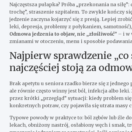
Najczęstsza pułapka? Próba „przekonania na siłę”:
trochę”, straszenie szpitalem. To zwykle kończy się 
jedzenie zaczyna kojarzyć się z presją. Lepiej zrobi
leki, depresja, problemy z połykaniem, samotność)
Odmowa jedzenia to objaw, nie „złośliwość”
– i w 
zmianami w otoczeniu, menu i sposobie podawania
Najpierw sprawdzenie „co s
najczęściej stoją za odmo
Brak apetytu u seniora rzadko bierze się z jednego
ale równie często winny jest ból, infekcja albo leki
przez krótki „przegląd” sytuacji: kiedy problem się
konkretnych potraw, czy pojawiła się utrata masy c
Typowe powody w praktyce to: ból zębów lub źle do
lekach, obniżony nastrój, osłabiony węch i smak, t