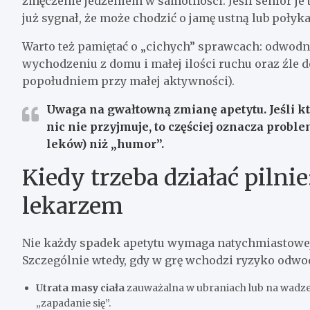
zmęczenie jedzeniem w samotności. Jeśli senior je 
już sygnał, że może chodzić o jamę ustną lub połyka
Warto też pamiętać o „cichych” sprawcach: odwodnie
wychodzeniu z domu i małej ilości ruchu oraz źle 
popołudniem przy małej aktywności).
Uwaga na gwałtowną zmianę apetytu.
Jeśli k
nic nie przyjmuje, to częściej oznacza probl
leków) niż „humor”.
Kiedy trzeba działać pilnie
lekarzem
Nie każdy spadek apetytu wymaga natychmiastowej w
Szczególnie wtedy, gdy w grę wchodzi ryzyko odwod
Utrata masy ciała
zauważalna w ubraniach lub na wadze 
„zapadanie się”.