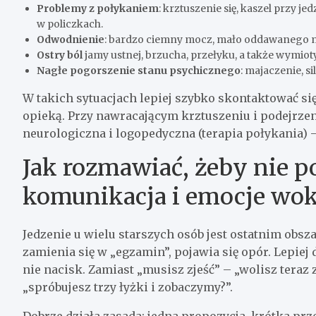
Problemy z połykaniem
: krztuszenie się, kaszel przy j
w policzkach.
Odwodnienie
: bardzo ciemny mocz, mało oddawanego mo
Ostry ból
jamy ustnej, brzucha, przełyku, a także wymioty,
Nagłe pogorszenie stanu psychicznego
: majaczenie, s
W takich sytuacjach lepiej szybko skontaktować s
opieką. Przy nawracającym krztuszeniu i podejrzen
neurologiczna i logopedyczna (terapia połykania) –
Jak rozmawiać, żeby nie p
komunikacja i emocje wok
Jedzenie u wielu starszych osób jest ostatnim obsza
zamienia się w „egzamin”, pojawia się opór. Lepiej
nie nacisk. Zamiast „musisz zjeść” – „wolisz teraz 
„spróbujesz trzy łyżki i zobaczymy?”.