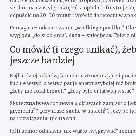
Dobrze działa zasada: jedna propozycja, krótka prz
senior ma czas się nakręcić, a opiekun frustruje się 
odpuścić na 20–30 minut i wrócić do tematu w spoko
Pomaga też odczarowanie „wielkiego posiłku”. Dla wi
wygląda „do zrobienia”, duża – zniechęca. Talerz ni
Co mówić (i czego unikać), że
jeszcze bardziej
Najbardziej szkodzą komentarze oceniające i porów
buduje wstyd, a wstyd psuje apetyt szybciej niż brak
„żeby nie bolał brzuch”, „żeby było ci łatwiej wstać”
Skuteczna bywa rozmowa o objawach zamiast o jedze
gryzieniu?”, „czy masz sucho w ustach?”, „czy po ty
na rozwiązania, nie na spór.
Jeśli senior odmawia, nie warto „wygrywać” rozmow