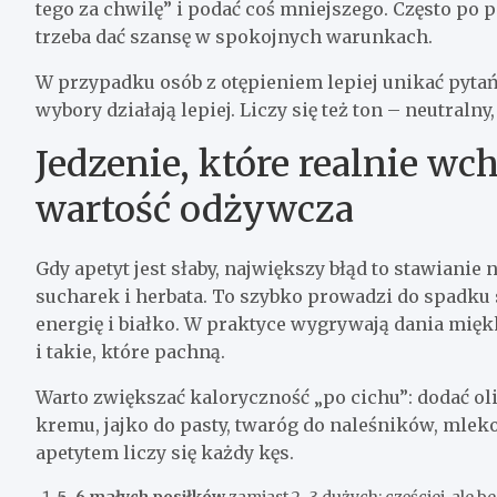
tego za chwilę” i podać coś mniejszego. Często po p
trzeba dać szansę w spokojnych warunkach.
W przypadku osób z otępieniem lepiej unikać pytań
wybory działają lepiej. Liczy się też ton – neutralny
Jedzenie, które realnie wc
wartość odżywcza
Gdy apetyt jest słaby, największy błąd to stawianie 
sucharek i herbata. To szybko prowadzi do spadku s
energię i białko. W praktyce wygrywają dania miękk
i takie, które pachną.
Warto zwiększać kaloryczność „po cichu”: dodać o
kremu, jajko do pasty, twaróg do naleśników, mlek
apetytem liczy się każdy kęs.