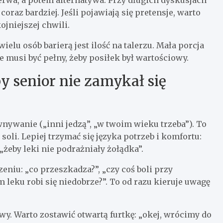
erwa, a potem alternatywa. Przy długich dyskusjach
coraz bardziej. Jeśli pojawiają się pretensje, warto
jniejszej chwili.
elu osób barierą jest ilość na talerzu. Mała porcja
e musi być pełny, żeby posiłek był wartościowy.
by senior nie zamykał się
nywanie („inni jedzą”, „w twoim wieku trzeba”). To
 soli. Lepiej trzymać się języka potrzeb i komfortu:
, „żeby leki nie podrażniały żołądka”.
niu: „co przeszkadza?”, „czy coś boli przy
m leku robi się niedobrze?”. To od razu kieruje uwagę
y. Warto zostawić otwartą furtkę: „okej, wrócimy do