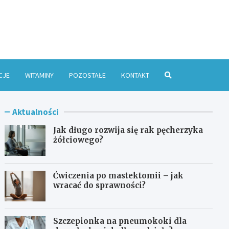
e Online
CJE
WITAMINY
POZOSTAŁE
KONTAKT
Aktualności
Jak długo rozwija się rak pęcherzyka
żółciowego?
Ćwiczenia po mastektomii – jak
wracać do sprawności?
Szczepionka na pneumokoki dla