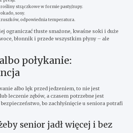
 presji.
e, rośliny strączkowe w formie pasty/zupy.
wokado, sosy.
okruszków, odpowiednia temperatura.
iej ograniczać tłuste smażone, kwaśne soki i duże
woce, błonnik i przede wszystkim płyny – ale
albo połykanie:
encja
anie albo lęk przed jedzeniem, to nie jest
ub leczenie zębów, a czasem potrzebne jest
 bezpieczeństwo, bo zachłyśnięcie u seniora potrafi
eby senior jadł więcej i bez