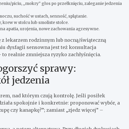
edzeniu/piciu, „mokry” głos po przełknięciu, zaleganie jedzenia
czu, suchość w ustach, senność, splątanie.
 krew w stolcu lub smoliste stolce.
ilna apatia, urojenia, nowe zachowania agresywne.
ię z lekarzem rodzinnym lub nocną/świąteczną
iu dysfagii sensowna jest też konsultacja
 to realnie zmniejsza ryzyko zachłyśnięcia.
ogorszyć sprawy:
ół jedzenia
rem, nad którym czują kontrolę. Jeśli posiłek
 działa spokojnie i konkretnie: proponować wybór, a
zupę czy kanapkę?”; zamiast „zjedz więcej” –