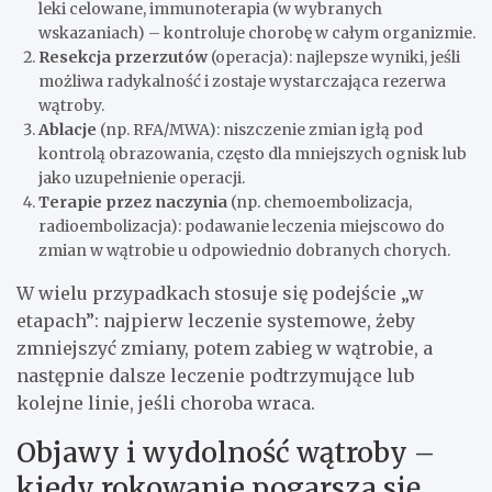
leki celowane, immunoterapia (w wybranych
wskazaniach) – kontroluje chorobę w całym organizmie.
Resekcja przerzutów
(operacja): najlepsze wyniki, jeśli
możliwa radykalność i zostaje wystarczająca rezerwa
wątroby.
Ablacje
(np. RFA/MWA): niszczenie zmian igłą pod
kontrolą obrazowania, często dla mniejszych ognisk lub
jako uzupełnienie operacji.
Terapie przez naczynia
(np. chemoembolizacja,
radioembolizacja): podawanie leczenia miejscowo do
zmian w wątrobie u odpowiednio dobranych chorych.
W wielu przypadkach stosuje się podejście „w
etapach”: najpierw leczenie systemowe, żeby
zmniejszyć zmiany, potem zabieg w wątrobie, a
następnie dalsze leczenie podtrzymujące lub
kolejne linie, jeśli choroba wraca.
Objawy i wydolność wątroby –
kiedy rokowanie pogarsza się