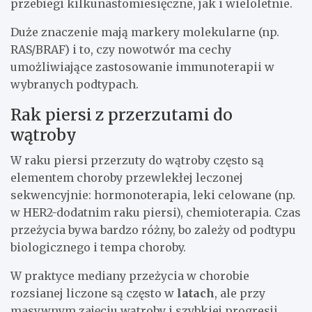
przebiegi kilkunastomiesięczne, jak i wieloletnie.
Duże znaczenie mają markery molekularne (np.
RAS/BRAF) i to, czy nowotwór ma cechy
umożliwiające zastosowanie immunoterapii w
wybranych podtypach.
Rak piersi z przerzutami do
wątroby
W raku piersi przerzuty do wątroby często są
elementem choroby przewlekłej leczonej
sekwencyjnie: hormonoterapia, leki celowane (np.
w HER2-dodatnim raku piersi), chemioterapia. Czas
przeżycia bywa bardzo różny, bo zależy od podtypu
biologicznego i tempa choroby.
W praktyce mediany przeżycia w chorobie
rozsianej liczone są często w
latach
, ale przy
masywnym zajęciu wątroby i szybkiej progresji