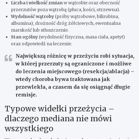
Liczba i wielkość zmian
w wątrobie oraz obecność
przerzutów poza wątrobą (płuca, kości, otrzewna).
Wydolność wątroby
(próby wątrobowe, bilirubina,
albumina), drożność dróg żółciowych, ewentualna
marskość lub stłuszczenie.
Stan ogólny
(wydolność fizyczna, masa ciała, apetyt)
oraz odpowiedź na leczenie.
Największą różnicę w przeżyciu
robi sytuacja,
w której przerzuty są ograniczone i możliwe
do leczenia miejscowego (resekcja/ablacja) –
wtedy choroba bywa traktowana jak
przewlekła, a czasem da się osiągnąć długie
remisje.
Typowe widełki przeżycia –
dlaczego mediana nie mówi
wszystkiego