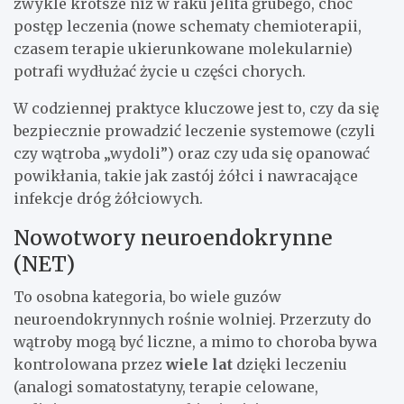
zwykle krótsze niż w raku jelita grubego, choć
postęp leczenia (nowe schematy chemioterapii,
czasem terapie ukierunkowane molekularnie)
potrafi wydłużać życie u części chorych.
W codziennej praktyce kluczowe jest to, czy da się
bezpiecznie prowadzić leczenie systemowe (czyli
czy wątroba „wydoli”) oraz czy uda się opanować
powikłania, takie jak zastój żółci i nawracające
infekcje dróg żółciowych.
Nowotwory neuroendokrynne
(NET)
To osobna kategoria, bo wiele guzów
neuroendokrynnych rośnie wolniej. Przerzuty do
wątroby mogą być liczne, a mimo to choroba bywa
kontrolowana przez
wiele lat
dzięki leczeniu
(analogi somatostatyny, terapie celowane,