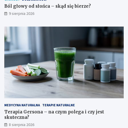
s
p
i
o
Ból głowy od słońca – skąd się bierze?
ę
l
9 sierpnia 2026
b
e
i
g
e
a
r
i
z
c
e
z
?
y
j
e
s
t
s
k
u
t
e
c
MEDYCYNA NATURALNA
TERAPIE NATURALNE
z
Terapia Gersona – na czym polega i czy jest
n
skuteczna?
a
8 sierpnia 2026
?