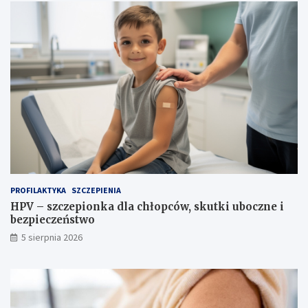
ł
a
?
PROFILAKTYKA
SZCZEPIENIA
HPV – szczepionka dla chłopców, skutki uboczne i
bezpieczeństwo
5 sierpnia 2026