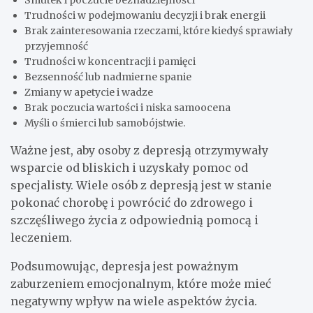
Smutek i poczucie beznadziejności
Trudności w podejmowaniu decyzji i brak energii
Brak zainteresowania rzeczami, które kiedyś sprawiały
przyjemność
Trudności w koncentracji i pamięci
Bezsenność lub nadmierne spanie
Zmiany w apetycie i wadze
Brak poczucia wartości i niska samoocena
Myśli o śmierci lub samobójstwie.
Ważne jest, aby osoby z depresją otrzymywały
wsparcie od bliskich i uzyskały pomoc od
specjalisty. Wiele osób z depresją jest w stanie
pokonać chorobę i powrócić do zdrowego i
szczęśliwego życia z odpowiednią pomocą i
leczeniem.
Podsumowując, depresja jest poważnym
zaburzeniem emocjonalnym, które może mieć
negatywny wpływ na wiele aspektów życia.