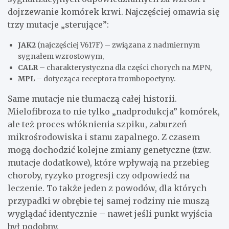
dojrzewanie komórek krwi. Najczęściej omawia się
trzy mutacje „sterujące”:
JAK2
(najczęściej V617F) – związana z nadmiernym
sygnałem wzrostowym,
CALR
– charakterystyczna dla części chorych na MPN,
MPL
– dotycząca receptora trombopoetyny.
Same mutacje nie tłumaczą całej historii.
Mielofibroza to nie tylko „nadprodukcja” komórek,
ale też proces włóknienia szpiku, zaburzeń
mikrośrodowiska i stanu zapalnego. Z czasem
mogą dochodzić kolejne zmiany genetyczne (tzw.
mutacje dodatkowe), które wpływają na przebieg
choroby, ryzyko progresji czy odpowiedź na
leczenie. To także jeden z powodów, dla których
przypadki w obrębie tej samej rodziny nie muszą
wyglądać identycznie – nawet jeśli punkt wyjścia
był podobny.