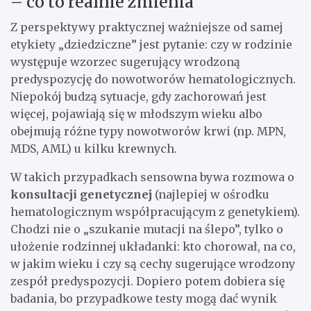
– co to realnie zmienia
Z perspektywy praktycznej ważniejsze od samej
etykiety „dziedziczne” jest pytanie: czy w rodzinie
występuje wzorzec sugerujący wrodzoną
predyspozycję do nowotworów hematologicznych.
Niepokój budzą sytuacje, gdy zachorowań jest
więcej, pojawiają się w młodszym wieku albo
obejmują różne typy nowotworów krwi (np. MPN,
MDS, AML) u kilku krewnych.
W takich przypadkach sensowna bywa rozmowa o
konsultacji genetycznej
(najlepiej w ośrodku
hematologicznym współpracującym z genetykiem).
Chodzi nie o „szukanie mutacji na ślepo”, tylko o
ułożenie rodzinnej układanki: kto chorował, na co,
w jakim wieku i czy są cechy sugerujące wrodzony
zespół predyspozycji. Dopiero potem dobiera się
badania, bo przypadkowe testy mogą dać wynik