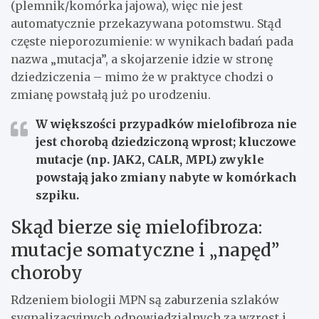
(plemnik/komórka jajowa), więc nie jest
automatycznie przekazywana potomstwu. Stąd
częste nieporozumienie: w wynikach badań pada
nazwa „mutacja”, a skojarzenie idzie w stronę
dziedziczenia – mimo że w praktyce chodzi o
zmianę powstałą już po urodzeniu.
W większości przypadków mielofibroza nie
jest chorobą dziedziczoną wprost
; kluczowe
mutacje (np. JAK2, CALR, MPL) zwykle
powstają jako zmiany nabyte w komórkach
szpiku.
Skąd bierze się mielofibroza:
mutacje somatyczne i „napęd”
choroby
Rdzeniem biologii MPN są zaburzenia szlaków
sygnalizacyjnych odpowiedzialnych za wzrost i