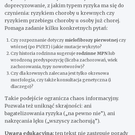
doprecyzowanie, z jakim typem ryzyka ma się do
czynienia: ryzykiem choroby u krewnych czy
ryzykiem przebiegu choroby u osoby już chorej.
Pomaga zadanie kilku konkretnych pytań:
Czy rozpoznanie dotyczy
mielofibrozy pierwotnej
czy
wtórnej (po PV/ET) i jakie mutacje wykryto?
Czy historia rodzinna sugeruje
rodzinne MPN
lub
wrodzoną predyspozycję (liczba zachorowań, wiek
zachorowania, typy nowotworów)?
Czy dla krewnych zalecana jest tylko okresowa
morfologia, czy także konsultacja genetyczna (i
dlaczego)?
Takie podejście ogranicza chaos informacyjny.
Pozwala też uniknąć skrajności: ani
bagatelizowania ryzyka („na pewno nie”), ani
nakręcania lęku („wszyscy zachorują”).
Uwaga edukacyjna:
ten tekst nie zastępuje porady