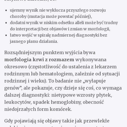
ujemny wynik nie wyklucza przyszłego rozwoju
choroby (mutacja może powstać później),
dodatni wynik w niskim odsetku alleli może być trudny
do interpretacji bez objawów i zmian w morfologii,
łatwo wejść w spiralę nadmiernej diagnostyki bez
jasnego planu działania.
Rozsądniejszym punktem wyjścia bywa
morfologia krwi z rozmazem
wykonywana
okresowo (częstotliwość do ustalenia z lekarzem
rodzinnym lub hematologiem, zależnie od sytuacji
rodzinnej i wieku). To badanie nie „wyłapuje
genów”, ale pokazuje, czy dzieje się coś, co wymaga
dalszej diagnostyki: nietypowe wzrosty płytek,
leukocytów, spadek hemoglobiny, obecność
niedojrzałych form komórek.
Gdy pojawiają się objawy takie jak przewlekłe