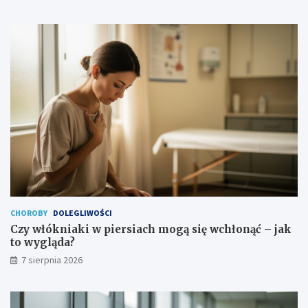
i
e
CHOROBY
DOLEGLIWOŚCI
Czy włókniaki w piersiach mogą się wchłonąć – jak
to wygląda?
7 sierpnia 2026