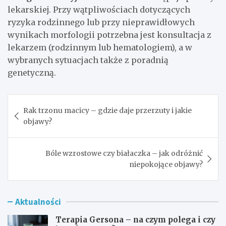
lekarskiej. Przy wątpliwościach dotyczących
ryzyka rodzinnego lub przy nieprawidłowych
wynikach morfologii potrzebna jest konsultacja z
lekarzem (rodzinnym lub hematologiem), a w
wybranych sytuacjach także z poradnią
genetyczną.
Nawigacja
Rak trzonu macicy – gdzie daje przerzuty i jakie
wpisu
objawy?
Bóle wzrostowe czy białaczka – jak odróżnić
niepokojące objawy?
Aktualności
Terapia Gersona – na czym polega i czy