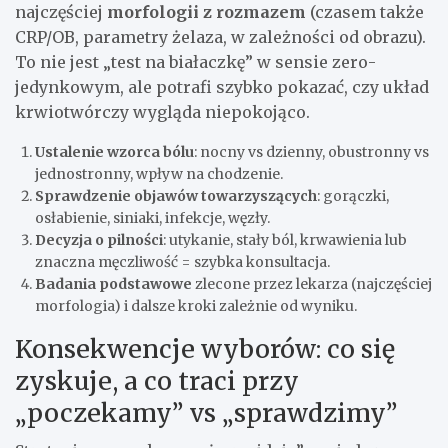
najczęściej
morfologii z rozmazem
(czasem także
CRP/OB, parametry żelaza, w zależności od obrazu).
To nie jest „test na białaczkę” w sensie zero-
jedynkowym, ale potrafi szybko pokazać, czy układ
krwiotwórczy wygląda niepokojąco.
Ustalenie wzorca bólu
: nocny vs dzienny, obustronny vs
jednostronny, wpływ na chodzenie.
Sprawdzenie objawów towarzyszących
: gorączki,
osłabienie, siniaki, infekcje, węzły.
Decyzja o pilności
: utykanie, stały ból, krwawienia lub
znaczna męczliwość = szybka konsultacja.
Badania podstawowe
zlecone przez lekarza (najczęściej
morfologia) i dalsze kroki zależnie od wyniku.
Konsekwencje wyborów: co się
zyskuje, a co traci przy
„poczekamy” vs „sprawdzimy”