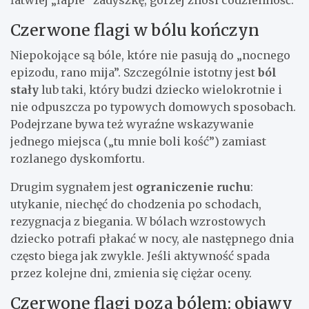
łatwiej „łapie” zadyszkę, gorzej znosi codzienność.
Czerwone flagi w bólu kończyn
Niepokojące są bóle, które nie pasują do „nocnego
epizodu, rano mija”. Szczególnie istotny jest
ból
stały
lub taki, który budzi dziecko wielokrotnie i
nie odpuszcza po typowych domowych sposobach.
Podejrzane bywa też wyraźne wskazywanie
jednego miejsca („tu mnie boli kość”) zamiast
rozlanego dyskomfortu.
Drugim sygnałem jest
ograniczenie ruchu
:
utykanie, niechęć do chodzenia po schodach,
rezygnacja z biegania. W bólach wzrostowych
dziecko potrafi płakać w nocy, ale następnego dnia
często biega jak zwykle. Jeśli aktywność spada
przez kolejne dni, zmienia się ciężar oceny.
Czerwone flagi poza bólem: objawy