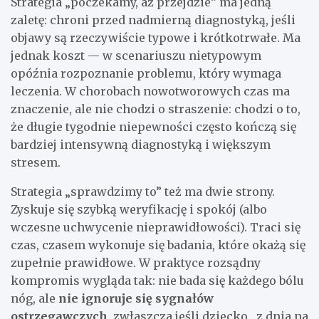
Strategia „poczekamy, aż przejdzie” ma jedną
zaletę: chroni przed nadmierną diagnostyką, jeśli
objawy są rzeczywiście typowe i krótkotrwałe. Ma
jednak koszt — w scenariuszu nietypowym
opóźnia rozpoznanie problemu, który wymaga
leczenia. W chorobach nowotworowych czas ma
znaczenie, ale nie chodzi o straszenie: chodzi o to,
że długie tygodnie niepewności często kończą się
bardziej intensywną diagnostyką i większym
stresem.
Strategia „sprawdzimy to” też ma dwie strony.
Zyskuje się szybką weryfikację i spokój (albo
wczesne uchwycenie nieprawidłowości). Traci się
czas, czasem wykonuje się badania, które okażą się
zupełnie prawidłowe. W praktyce rozsądny
kompromis wygląda tak: nie bada się każdego bólu
nóg, ale
nie ignoruje się sygnałów
ostrzegawczych
, zwłaszcza jeśli dziecko „z dnia na