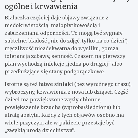
ogólne i krwawienia
Białaczka częściej daje objawy związane z
niedokrwistością, małopłytkowością i
zaburzeniami odporności. To mogą być sygnały
subtelne: bladość „nie do zdjęć, tylko na co dzień”,
męczliwość nieadekwatna do wysiłku, gorsza
tolerancja zabawy, senność. Czasem na pierwszy
plan wychodzą infekcje „jedna po drugiej” albo
przedłużające się stany podgorączkowe.
Istotne są też
łatwe siniaki
(bez wyraźnego urazu),
wybroczyny, krwawienia z nosa lub dziąseł. Część
dzieci ma powiększone węzły chłonne,
powiększenie brzucha (wątroba/śledziona) lub
utratę apetytu. Każdy z tych objawów osobno ma
wiele przyczyn, ale w pakiecie przestaje być
„zwykłą urodą dzieciństwa”.