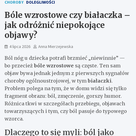
CHOROBY
DOLEGLIWOŚCI
Bóle wzrostowe czy białaczka –
jak odróżnić niepokojące
objawy?
4 lipca 2026
Anna Mierzejewska
Ból nóg u dziecka potrafi brzmieć „niewinnie” —
bo przecież
bóle wzrostowe
są częste. Ten sam
objaw bywa jednak jednym z pierwszych sygnałów
choroby ogólnoustrojowej, w tym
białaczki
.
Problem polega na tym, że w domu widzi się tylko
fragment obrazu: ból, zmęczenie, gorszy humor.
Różnica tkwi w szczegółach przebiegu, objawach
towarzyszących i tym, czy ból pasuje do typowego
wzorca.
Dlaczego to się myli: ból jako