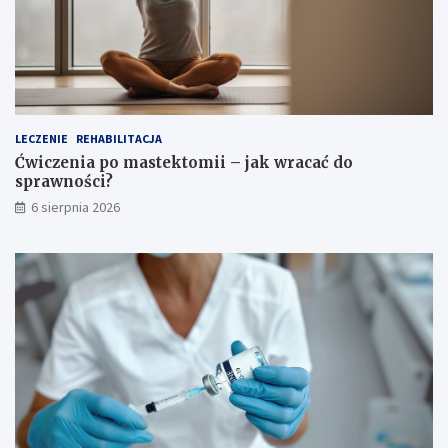
ł
o
c
s
i
p
o
r
w
a
e
w
g
n
o
o
LECZENIE
REHABILITACJA
?
ś
Ćwiczenia po mastektomii – jak wracać do
c
sprawności?
i
6 sierpnia 2026
?