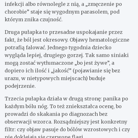
infekcji albo równolegle z nią, a „zmęczenie po
chorobie” staje się wygodnym parasolem, pod
którym znika czujność.
Druga pułapka to przesadne uspokajanie przez
fakt, że ból jest okresowy. Objawy hematologiczne
potrafią falować. Jednego tygodnia dziecko
wygląda lepiej, drugiego gorzej. Tak samo siniaki
mogą zostać wytłumaczone „bo jest żywe”, a
dopiero ich ilość i „jakość” (pojawianie się bez
urazu, w nietypowych miejscach) buduje
podejrzenie.
Trzecia pułapka działa w drugą stronę: panika po
każdym bólu nóg. To też zniekształca ocenę, bo
prowadzi do skakania po diagnozach bez
obserwacji wzorca. Rozsądniejszy jest konkretny
filtr: czy objaw pasuje do bólów wzrostowych i czy
nie doklejają się czerwone flagi.