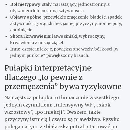
Ból nietypowy
: stały, narastający, jednostronny, z
utykaniem lub poranną sztywnością.
Objawy ogólne
: przewlekłe zmęczenie, bladość, spadek
aktywności, gorączki bez jasnej przyczyny, nocne poty,
chudnięcie.
Skóra i krwawienia
: łatwe siniaki, wybroczyny,
krwawienia z nosa/dziąseł.
Inne
: częste infekcje, powiększone węzły, ból kości „w
jednym punkcie”, powiększony brzuch.
Pułapki interpretacyjne:
dlaczego „to pewnie z
przemęczenia” bywa ryzykowne
Najczęstsza pułapka to tłumaczenie wszystkiego
jednym czynnikiem: „intensywny WF”, „skok
wzrostowy”, „po infekcji”. Owszem, takie
przyczyny istnieją i często są prawdziwe. Ryzyko
polega na tym, że białaczka potrafi startować po