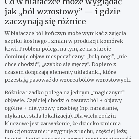
Co w białaczce może wyglądać
jak „ból wzrostowy” — i gdzie
zaczynają się różnice
W białaczce ból kończyn może wynikać z zajęcia
szpiku kostnego i zmian w produkcji komórek
krwi. Problem polega na tym, że na starcie
dominuje objaw niespecyficzny: „bolą nogi”, „nie
chce chodzić”, „szybko się męczy”. Dopiero z
czasem dołączają elementy układanki, które
przestają pasować do wzorca bólów wzrostowych.
Różnica rzadko polega na jednym „magicznym”
objawie. Częściej chodzi o zestaw: ból + objawy
ogólne + nietypowy przebieg (np. narastanie,
utykanie, stała lokalizacja). Dla wielu rodzin
kluczowe jest zauważenie, że dziecko zmienia
funkcjonowanie: rezygnuje z ruchu, częściej leży,