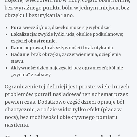
częściej wieczorem lub w nocy, często obustronnie,
bez wyraźnego punktu bólu w jednym miejscu, bez
obrzęku i bez utykania rano.
Pora
: wieczór/noc, dziecko może się wybudzać.
Lokalizacja
: zwykle łydki, uda, okolice podkolanowe;
częściej
obustronnie
.
Rano
: poprawa, brak sztywności i brak utykania.
Badanie
: brak obrzęku, zaczerwienienia, ocieplenia
stawu.
Aktywność
: dzień najczęściej bez ograniczeń; ból nie
„wycina” z zabawy.
Ograniczenie tej definicji jest proste: wiele innych
problemów potrafi naśladować ten schemat przez
pewien czas. Dodatkowo część dzieci opisuje ból
chaotycznie, a rodzic widzi tylko efekt (płacz w
nocy), bez możliwości obiektywnego pomiaru
nasilenia.