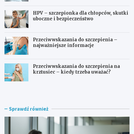
HPV – szczepionka dla chłopców, skutki
uboczne i bezpieczeństwo
Przeciwwskazania do szczepienia –
najważniejsze informacje
Przeciwwskazania do szczepienia na
krztusiec – kiedy trzeba uważać?
J
Ć
a
w
k
i
d
c
ł
z
Sprawdź również
u
e
g
n
o
i
r
a
o
p