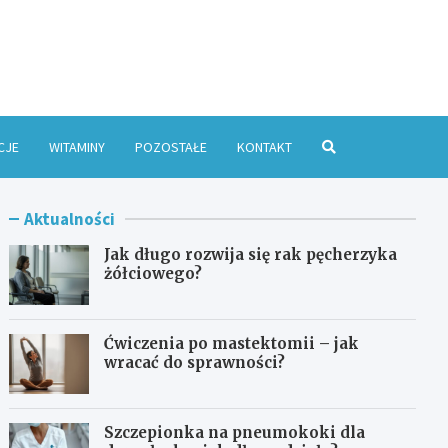
e Online
CJE
WITAMINY
POZOSTAŁE
KONTAKT
Aktualności
Jak długo rozwija się rak pęcherzyka
żółciowego?
Ćwiczenia po mastektomii – jak
wracać do sprawności?
Szczepionka na pneumokoki dla