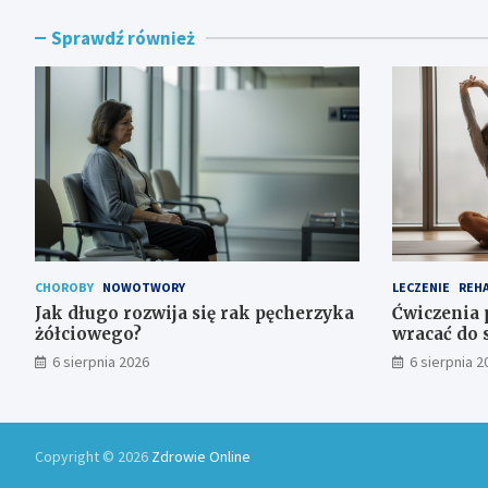
Sprawdź również
CHOROBY
NOWOTWORY
LECZENIE
REHA
Jak długo rozwija się rak pęcherzyka
Ćwiczenia 
żółciowego?
wracać do 
6 sierpnia 2026
6 sierpnia 2
Copyright © 2026
Zdrowie Online