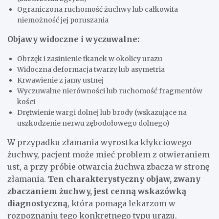
Ograniczona ruchomość żuchwy lub całkowita
niemożność jej poruszania
Objawy widoczne i wyczuwalne:
Obrzęk i zasinienie tkanek w okolicy urazu
Widoczna deformacja twarzy lub asymetria
Krwawienie z jamy ustnej
Wyczuwalne nierówności lub ruchomość fragmentów
kości
Drętwienie wargi dolnej lub brody (wskazujące na
uszkodzenie nerwu zębodołowego dolnego)
W przypadku złamania wyrostka kłykciowego
żuchwy, pacjent może mieć problem z otwieraniem
ust, a przy próbie otwarcia żuchwa zbacza w stronę
złamania.
Ten charakterystyczny objaw, zwany
zbaczaniem żuchwy, jest cenną wskazówką
diagnostyczną
, która pomaga lekarzom w
rozpoznaniu tego konkretnego typu urazu.