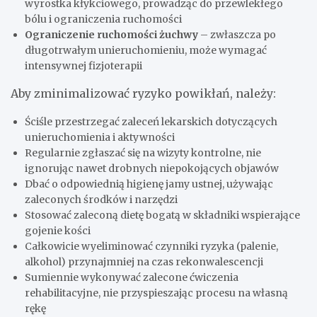
wyrostka kłykciowego, prowadząc do przewlekłego
bólu i ograniczenia ruchomości
Ograniczenie ruchomości żuchwy
– zwłaszcza po
długotrwałym unieruchomieniu, może wymagać
intensywnej fizjoterapii
Aby zminimalizować ryzyko powikłań, należy:
Ściśle przestrzegać zaleceń lekarskich dotyczących
unieruchomienia i aktywności
Regularnie zgłaszać się na wizyty kontrolne, nie
ignorując nawet drobnych niepokojących objawów
Dbać o odpowiednią higienę jamy ustnej, używając
zaleconych środków i narzędzi
Stosować zaleconą dietę bogatą w składniki wspierające
gojenie kości
Całkowicie wyeliminować czynniki ryzyka (palenie,
alkohol) przynajmniej na czas rekonwalescencji
Sumiennie wykonywać zalecone ćwiczenia
rehabilitacyjne, nie przyspieszając procesu na własną
rękę