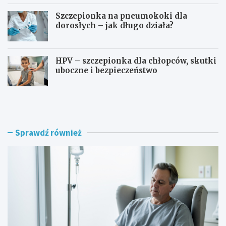
Szczepionka na pneumokoki dla
dorosłych – jak długo działa?
HPV – szczepionka dla chłopców, skutki
uboczne i bezpieczeństwo
I
C
m
z
m
y
u
w
n
ł
Sprawdź również
o
ó
t
k
e
n
r
i
a
a
p
k
i
i
a
w
r
p
a
i