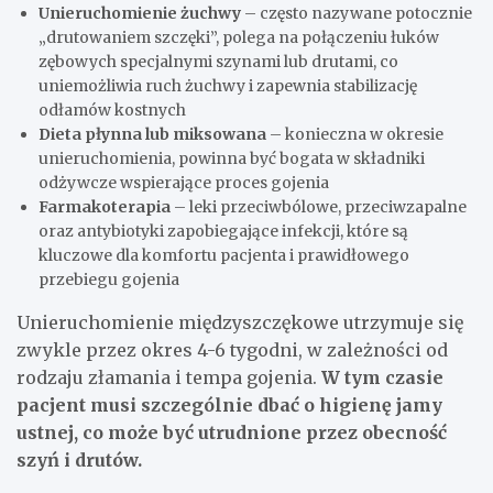
Unieruchomienie żuchwy
– często nazywane potocznie
„drutowaniem szczęki”, polega na połączeniu łuków
zębowych specjalnymi szynami lub drutami, co
uniemożliwia ruch żuchwy i zapewnia stabilizację
odłamów kostnych
Dieta płynna lub miksowana
– konieczna w okresie
unieruchomienia, powinna być bogata w składniki
odżywcze wspierające proces gojenia
Farmakoterapia
– leki przeciwbólowe, przeciwzapalne
oraz antybiotyki zapobiegające infekcji, które są
kluczowe dla komfortu pacjenta i prawidłowego
przebiegu gojenia
Unieruchomienie międzyszczękowe utrzymuje się
zwykle przez okres 4-6 tygodni, w zależności od
rodzaju złamania i tempa gojenia.
W tym czasie
pacjent musi szczególnie dbać o higienę jamy
ustnej, co może być utrudnione przez obecność
szyń i drutów.