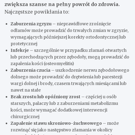
zwiększa szanse na pełny powrót do zdrowia.
Najczęstsze powikłania to:
Zaburzenia zgryzu
– nieprawidłowe zrośnięcie
odłamów może prowadzić do trwałych zmian w zgryzie,
wymagających późniejszej korekty ortodontycznej lub
protetycznej
Infekcje
– szczególnie w przypadku złamań otwartych
lub przechodzących przez zębodoły, mogą prowadzić do
zapalenia kości (osteomyelitis)
Zaburzenia czucia
– uszkodzenie nerwu zębodołowego
dolnego może prowadzić do drętwienia lub parestezji
wargi dolnej i brody, czasem trwających miesiącami lub
nawet na stałe
Brak zrostu lub opóźniony zrost
– częściej u osób
starszych, palaczy lub z zaburzeniami metabolizmu
kości, może wymagać dodatkowej interwencji
chirurgicznej
Zapalenie stawu skroniowo-żuchwowego
– może
rozwinąć się jako następstwo złamania w okolicy