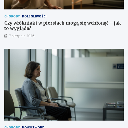
n
a
a
k
s
t
CHOROBY
DOLEGLIWOŚCI
i
o
Czy włókniaki w piersiach mogą się wchłonąć – jak
l
w
to wygląda?
e
y
7 sierpnia 2026
n
g
i
l
e
ą
d
a
?
CHOROBY
NOWOTWORY