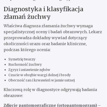
Diagnostyka i klasyfikacja
złamań żuchwy
Właściwa diagnoza złamania żuchwy wymaga
specjalistycznej oceny i badań obrazowych. Lekarz
przeprowadza dokładny wywiad dotyczący
okoliczności urazu oraz badanie kliniczne,
podczas którego ocenia:
Symetrię twarzy
Ruchomość żuchwy
Zgryz i ustawienie zębów
Czucie w obrębie wargi dolnej i brody
Obecność ran i krwawień w jamie ustnej
Kluczową rolę w diagnostyce odgrywają badania
obrazowe:
Zdjęcie pantomograficzne (ortopantomogram)
–