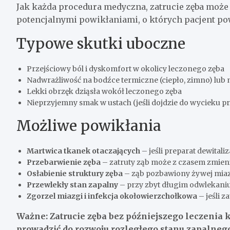
Jak każda procedura medyczna, zatrucie zęba może
potencjalnymi powikłaniami, o których pacjent po
Typowe skutki uboczne
Przejściowy ból i dyskomfort w okolicy leczonego zęba
Nadwrażliwość na bodźce termiczne (ciepło, zimno) lub 
Lekki obrzęk dziąsła wokół leczonego zęba
Nieprzyjemny smak w ustach (jeśli dojdzie do wycieku p
Możliwe powikłania
Martwica tkanek otaczających
– jeśli preparat dewital
Przebarwienie zęba
– zatruty ząb może z czasem zmieni
Osłabienie struktury zęba
– ząb pozbawiony żywej miazgi
Przewlekły stan zapalny
– przy zbyt długim odwlekani
Zgorzel miazgi i infekcja okołowierzchołkowa
– jeśli 
Ważne: Zatrucie zęba bez późniejszego leczenia
prowadzić do rozwoju rozległego stanu zapalnego,