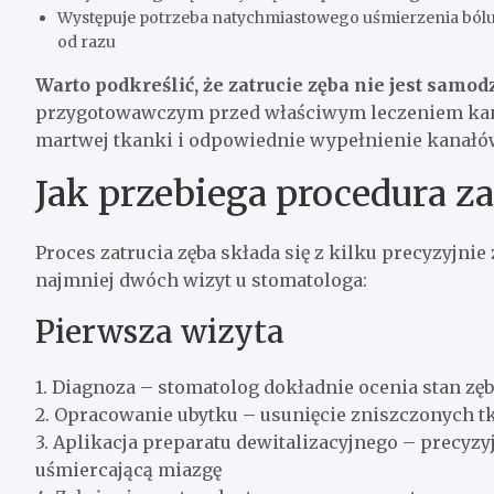
Występuje potrzeba natychmiastowego uśmierzenia bólu
od razu
Warto podkreślić, że zatrucie zęba nie jest samo
przygotowawczym przed właściwym leczeniem kanał
martwej tkanki i odpowiednie wypełnienie kanałó
Jak przebiega procedura za
Proces zatrucia zęba składa się z kilku precyzyjn
najmniej dwóch wizyt u stomatologa:
Pierwsza wizyta
1. Diagnoza – stomatolog dokładnie ocenia stan zęba
2. Opracowanie ubytku – usunięcie zniszczonych tk
3. Aplikacja preparatu dewitalizacyjnego – precyzy
uśmiercającą miazgę