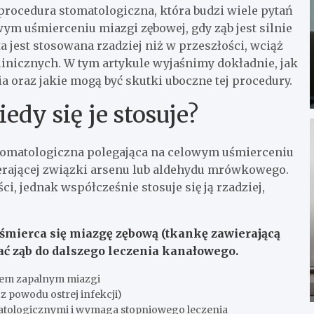
o procedura stomatologiczna, która budzi wiele pytań
wym uśmierceniu miazgi zębowej, gdy ząb jest silnie
 jest stosowana rzadziej niż w przeszłości, wciąż
linicznych. W tym artykule wyjaśnimy dokładnie, jak
nia oraz jakie mogą być skutki uboczne tej procedury.
iedy się je stosuje?
 stomatologiczna polegająca na celowym uśmierceniu
erającej związki arsenu lub aldehydu mrówkowego.
i, jednak współcześnie stosuje się ją rzadziej,
 uśmierca się miazgę zębową (tkankę zawierającą
ać ząb do dalszego leczenia kanałowego.
anem zapalnym miazgi
 powodu ostrej infekcji)
matologicznymi i wymaga stopniowego leczenia