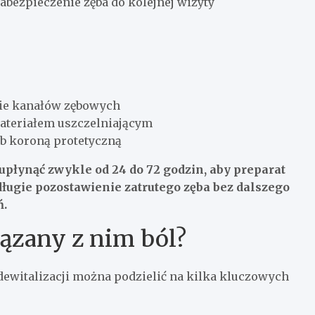
bezpieczenie zęba do kolejnej wizyty
nie kanałów zębowych
teriałem uszczelniającym
b koroną protetyczną
płynąć zwykle od 24 do 72 godzin, aby preparat
długie pozostawienie zatrutego zęba bez dalszego
ń.
wiązany z nim ból?
dewitalizacji można podzielić na kilka kluczowych