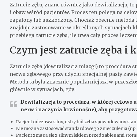
Zatrucie zęba, znane również jako dewitalizacja, t
i obaw wśród pacjentów. Proces ten polega na celo
zapalony lub uszkodzony. Chociaż obecnie metoda ta
znajduje zastosowanie w określonych sytuacjach k
przebiega zatrucie zęba, ile trwa cały proces lecze
Czym jest zatrucie zęba i k
Zatrucie zęba (dewitalizacja miazgi) to procedura
nerwu zębowego przy użyciu specjalnej pasty zawi
Metoda ta była znacznie popularniejsza w przeszłośc
głównie w sytuacjach, gdy:
Dewitalizacja to procedura, w której celowo
nerw i naczynia krwionośne), aby przygotow
Pacjent odczuwa silny, ostry ból zęba spowodowany st
Nie można zastosować standardowego znieczulenia (np. z
Pacjent zmaga się z silnym lękiem przed zabiegami sto