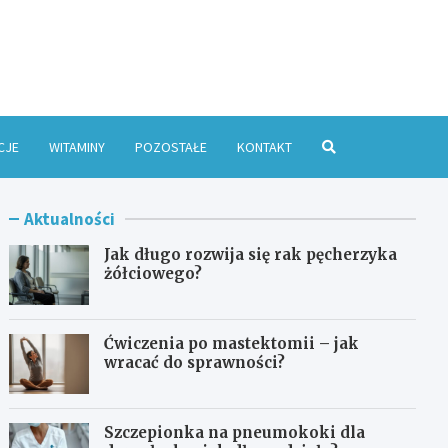
e Online
CJE
WITAMINY
POZOSTAŁE
KONTAKT
Aktualności
Jak długo rozwija się rak pęcherzyka
żółciowego?
Ćwiczenia po mastektomii – jak
wracać do sprawności?
Szczepionka na pneumokoki dla