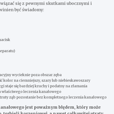
 wiązać się z pewnymi skutkami ubocznymi i
winien być świadomy:
nacisk
reparatu)
izacyjny wycieknie poza obszar zęba
ć kolor na ciemniejszy, szary lub niebieskawoszary
 staje się bardziej kruchy i podatny na złamania
u właściwego leczenia kanałowego
zatruty ząb pozostanie bez kompletnego leczenia kanałowego
 kanałowego jest poważnym błędem, który może
 torbieli korzeniowej, a nawet całkowitej utraty