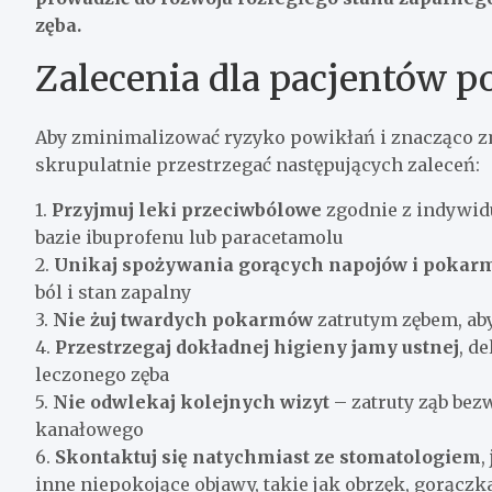
zęba.
Zalecenia dla pacjentów po
Aby zminimalizować ryzyko powikłań i znacząco zm
skrupulatnie przestrzegać następujących zaleceń:
1.
Przyjmuj leki przeciwbólowe
zgodnie z indywidu
bazie ibuprofenu lub paracetamolu
2.
Unikaj spożywania gorących napojów i poka
ból i stan zapalny
3.
Nie żuj twardych pokarmów
zatrutym zębem, ab
4.
Przestrzegaj dokładnej higieny jamy ustnej
, d
leczonego zęba
5.
Nie odwlekaj kolejnych wizyt
– zatruty ząb be
kanałowego
6.
Skontaktuj się natychmiast ze stomatologiem
,
inne niepokojące objawy, takie jak obrzęk, gorączk