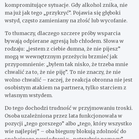
kompromitujące sytuacje. Gdy alkohol znika, nie
ma już jak tego „przykryć”. Pojawia się głęboki
wstyd, często zamieniany na złość lub wycofanie.
To tłumaczy, dlaczego szczere próby wsparcia
bywają odpierane agresją lub chłodem. Słowa w
rodzaju: „jestem z ciebie dumna, że nie pijesz”
mogą w wewnętrznym przeżyciu brzmieć jak
przypomnienie: „byłem tak nisko, że trzeba mnie
chwalić za to, że nie piję”. To nie znaczy, że nie
wolno chwalić – raczej, że reakcja obronna nie jest
osobistym atakiem na partnera, tylko starciem z
własnym wstydem.
Do tego dochodzi trudność w przyjmowaniu troski.
Osoba uzależniona przez lata funkcjonowała w
pozycji „tego gorszego” albo „tego, który wszystko
wie najlepiej” – oba bieguny blokują zdolność do