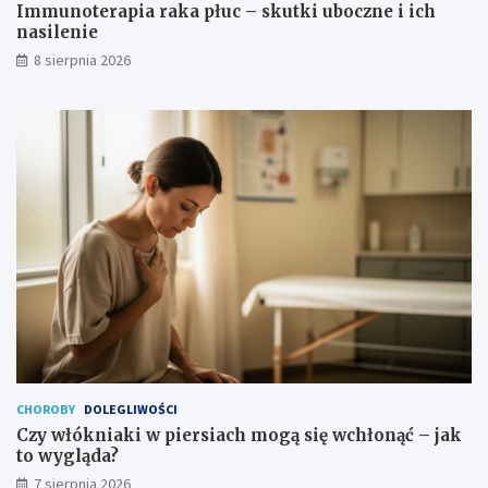
n
i
Immunoterapia raka płuc – skutki uboczne i ich
a
l
nasilenie
?
e
8 sierpnia 2026
n
i
e
CHOROBY
DOLEGLIWOŚCI
Czy włókniaki w piersiach mogą się wchłonąć – jak
to wygląda?
7 sierpnia 2026