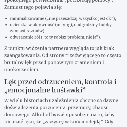
spokojnego powiedzenia: „potrzebuję pomocy”.
Zamiast tego pojawia się:
minimalizowanie („nie przesadzaj, wszystko jest ok”),
ucieczka w aktywność (mityngi, nadgodziny, hobby
zamiast rozmów),
odwracanie ról („to ty robisz problem, nie ja”).
Z punktu widzenia partnera wygląda to jak brak
zaangażowania. Od strony trzeźwiejącego to często
brutalny lęk przed ponownym zranieniem i
upokorzeniem.
Lęk przed odrzuceniem, kontrola i
„emocjonalne huśtawki”
W wielu historiach uzależnienia obecne są dawne
doświadczenia porzucenia, przemocy, chaosu
domowego. Alkohol bywał sposobem na to, żeby
nie czuć lęku, że „wszyscy w końcu odejdą”. Gdy