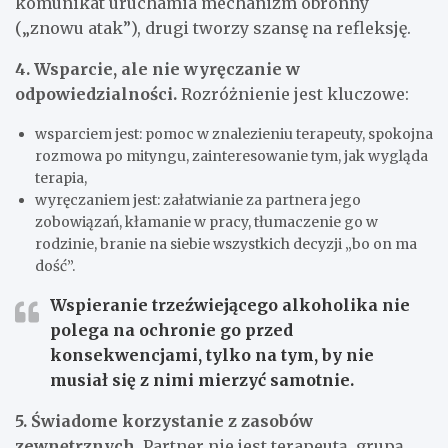
komunikat uruchamia mechanizm obronny
(„znowu atak”), drugi tworzy szansę na refleksję.
4. Wsparcie, ale nie wyręczanie w
odpowiedzialności.
Rozróżnienie jest kluczowe:
wsparciem jest: pomoc w znalezieniu terapeuty, spokojna
rozmowa po mityngu, zainteresowanie tym, jak wygląda
terapia,
wyręczaniem jest: załatwianie za partnera jego
zobowiązań, kłamanie w pracy, tłumaczenie go w
rodzinie, branie na siebie wszystkich decyzji „bo on ma
dość”.
Wspieranie trzeźwiejącego alkoholika nie
polega na ochronie go przed
konsekwencjami, tylko na tym, by nie
musiał się z nimi mierzyć samotnie.
5. Świadome korzystanie z zasobów
zewnętrznych.
Partner nie jest terapeutą, grupą