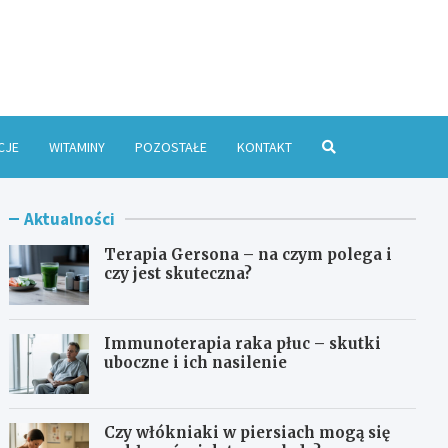
e Online
CJE
WITAMINY
POZOSTAŁE
KONTAKT
Aktualności
Terapia Gersona – na czym polega i
czy jest skuteczna?
Immunoterapia raka płuc – skutki
uboczne i ich nasilenie
Czy włókniaki w piersiach mogą się