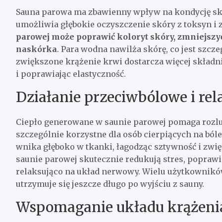
Sauna parowa ma zbawienny wpływ na kondycję skór
umożliwia głębokie oczyszczenie skóry z toksyn i
parowej może poprawić koloryt skóry, zmniejszy
naskórka
. Para wodna nawilża skórę, co jest szcz
zwiększone krążenie krwi dostarcza więcej składn
i poprawiając elastyczność.
Działanie przeciwbólowe i rel
Ciepło generowane w saunie parowej pomaga rozluźn
szczególnie korzystne dla osób cierpiących na ból
wnika głęboko w tkanki, łagodząc sztywność i zwię
saunie parowej skutecznie redukują stres, poprawia
relaksująco na układ nerwowy. Wielu użytkowników
utrzymuje się jeszcze długo po wyjściu z sauny.
Wspomaganie układu krążenia