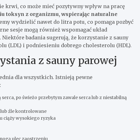
ie krwi, co może mieć pozytywny wpływ na pracę
u toksyn z organizmu, wspierając naturalne
żemy wydzielić nawet do litra potu, co pomaga pozbyć
arne sesje mogą również wspomagać układ
 Niektóre badania sugerują, że korzystanie z sauny
u (LDL) i podniesieniu dobrego cholesterolu (HDL).
ystania z sauny parowej
ednia dla wszystkich. Istnieją pewne
:
erca, po świeżo przebytym zawale serca lub z niestabilną
e lub źle kontrolowane
u ciąży wysokiego ryzyka
mogą ulec zaostrzeniu