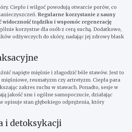
y. Ciepło i wilgoć powodują otwarcie porów, co
 zanieczyszczeń.
Regularne korzystanie z sauny
ć widoczność trądziku i wspomóc regenerację
ególnie korzystne dla osób z cerą suchą. Dodatkowo,
ików odżywczych do skóry, nadając jej zdrowy blask
aksacyjne
ić napięte mięśnie i złagodzić bóle stawów. Jest to
e mięśniowe, reumatyzm czy artretyzm. Ciepła para
kszając zakres ruchu w stawach. Ponadto, sesje w
ją jakość snu i ogólne samopoczucie, działając
 opisuje stan głębokiego odprężenia, który
 i detoksykacji