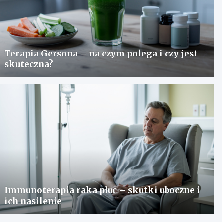
Terapia Gersona – na czym polega i czy jest
skuteczna?
Immunoterapia raka płuc – skutki uboczne i
ich nasilenie