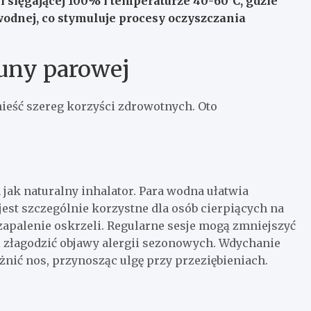
 sięgającej 100% i temperaturze 40-60°C, gdzie
wodnej, co stymuluje procesy oczyszczania
uny parowej
ieść szereg korzyści zdrowotnych. Oto
 jak naturalny inhalator. Para wodna ułatwia
est szczególnie korzystne dla osób cierpiących na
zapalenie oskrzeli. Regularne sesje mogą zmniejszyć
i złagodzić objawy alergii sezonowych. Wdychanie
żnić nos, przynosząc ulgę przy przeziębieniach.