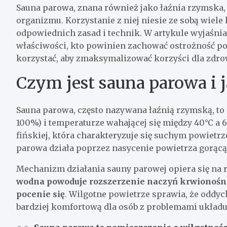
Sauna parowa, znana również jako łaźnia rzymska, 
organizmu. Korzystanie z niej niesie ze sobą wie
odpowiednich zasad i technik. W artykule wyjaśnia
właściwości, kto powinien zachować ostrożność pod
korzystać, aby zmaksymalizować korzyści dla zdro
Czym jest sauna parowa i j
Sauna parowa, często nazywana łaźnią rzymską, to
100%) i temperaturze wahającej się między 40°C a 
fińskiej, która charakteryzuje się suchym powietr
parowa działa poprzez nasycenie powietrza gorącą
Mechanizm działania sauny parowej opiera się na r
wodna powoduje rozszerzenie naczyń krwionośny
pocenie się
. Wilgotne powietrze sprawia, że oddych
bardziej komfortową dla osób z problemami układ