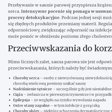
Przebywanie w saunie parowej przyspiesza krążen
serca.
Intensywne pocenie się pomaga w usuwani
procesy detoksykacyjne
. Podczas jednej sesji mo
się zbędnych produktów przemiany materii. Regul
odpornościowy, zwiększając odporność na infekcje.
może pomóc w obniżeniu poziomu złego cholesterol
Przeciwwskazania do korz
Mimo licznych zalet, sauna parowa nie jest odpowi
przeciwwskazania, których należy być świadomym
Choroby serca
– osoby z niewyrównaną niewydolnością s
chorobą wieńcową powinny unikać sauny
Nadciśnienie tętnicze
– szczególnie gdy jest niestabiln
Ciąża
– zwłaszcza w pierwszym trymestrze i w przypadk
Epilepsja
– ze względu na ryzyko wywołania napadu
Ostre stany zapalne
– w tym infekcje z gorączką
Choroby skóry
– niektóre schorzenia dermatologiczne 