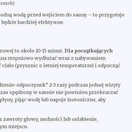
cznych)
odną wodą przed wejściem do sauny – to przygotuje
 będzie bardziej efektywne.
owej to około 10-15 minut.
Dla początkujących
ożna stopniowo wydłużać wraz z nabywaniem
 ciało (prysznic o letniej temperaturze) i odpocząć
dzenie-odpoczynek” 2-3 razy podczas jednej wizyty
 czas spędzony w saunie nie powinien przekraczać
łyny, pijąc wodę lub napoje izotoniczne, aby
sz zawroty głowy, nudności lub osłabienie,
zym miejscu.