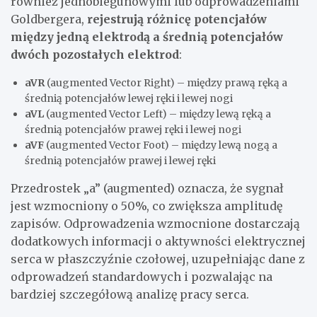
również jednobiegunowymi lub odprowadzeniami
Goldbergera,
rejestrują różnicę potencjałów
między jedną elektrodą a średnią potencjałów
dwóch pozostałych elektrod
:
aVR
(augmented Vector Right) – między prawą ręką a
średnią potencjałów lewej ręki i lewej nogi
aVL
(augmented Vector Left) – między lewą ręką a
średnią potencjałów prawej ręki i lewej nogi
aVF
(augmented Vector Foot) – między lewą nogą a
średnią potencjałów prawej i lewej ręki
Przedrostek „a” (augmented) oznacza, że sygnał
jest wzmocniony o 50%, co zwiększa amplitudę
zapisów. Odprowadzenia wzmocnione dostarczają
dodatkowych informacji o aktywności elektrycznej
serca w płaszczyźnie czołowej, uzupełniając dane z
odprowadzeń standardowych i pozwalając na
bardziej szczegółową analizę pracy serca.