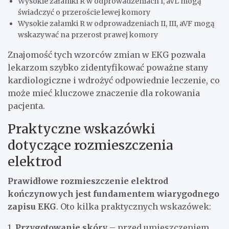
Wysokie załamki R w odprowadzeniach I, aVL mogą
świadczyć o przeroście lewej komory
Wysokie załamki R w odprowadzeniach II, III, aVF mogą
wskazywać na przerost prawej komory
Znajomość tych wzorców zmian w EKG pozwala
lekarzom szybko zidentyfikować poważne stany
kardiologiczne i wdrożyć odpowiednie leczenie, co
może mieć kluczowe znaczenie dla rokowania
pacjenta.
Praktyczne wskazówki
dotyczące rozmieszczenia
elektrod
Prawidłowe rozmieszczenie elektrod
kończynowych jest fundamentem wiarygodnego
zapisu EKG
. Oto kilka praktycznych wskazówek:
1.
Przygotowanie skóry
– przed umieszczeniem