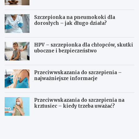
Szczepionka na pneumokoki dla
dorosłych – jak długo działa?
HPV – szczepionka dla chłopców, skutki
uboczne i bezpieczeństwo
Przeciwwskazania do szczepienia –
najważniejsze informacje
Przeciwwskazania do szczepienia na
krztusiec – kiedy trzeba uważać?
J
Ć
a
w
k
i
d
c
ł
z