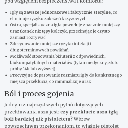
pod względem bezpieczeństwa i komfortu:
Igły są
zawsze jednorazowe i fabrycznie sterylne
, co
eliminuje ryzyko zakażeń krzyżowych
Ostra, specjalistyczna igła powoduje znacznie mniejszy
uraz tkanek niż tępy kolczyk, przecinając je czysto
zamiast rozrywać
Zdecydowanie mniejsze ryzyko infekcji i
długoterminowych powikłań
Możliwość stosowania biżuterii z odpowiednich,
biokompatybilnych materiałów (tytan medyczny, złoto
próby 14k lub wyższej)
Precyzyjne dopasowanie rozmiaru igły do konkretnego
miejsca przekłucia, co minimalizuje uraz
Ból i proces gojenia
Jednym z najczęstszych pytań dotyczących
przekłuwania uszu jest:
czy przekłucie uszu igłą
boli bardziej niż pistoletem?
Wbrew
powszechnym przekonaniom, to właśnie pistolet