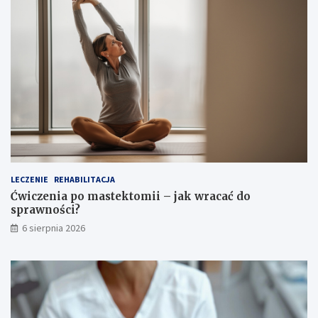
z
r
y
a
k
c
a
a
ż
ć
ó
d
ł
o
c
s
i
p
o
r
w
a
e
w
g
n
o
o
LECZENIE
REHABILITACJA
?
ś
Ćwiczenia po mastektomii – jak wracać do
c
sprawności?
i
6 sierpnia 2026
?