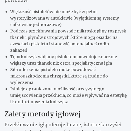
powodów:
Większość pistoletów nie może być w pełni
wysterylizowana w autoklawie (wyjątkiem są systemy
całkowicie jednorazowe)
Podczas przekłuwania powstaje mikroskopijny rozprysk
tkanek i płynów ustrojowych, które mogą osiadać na
częściach pistoletu i stanowić potencjalne źródło
zakażeń
Tępy kolczyk wbijany pistoletem powoduje znacznie
większy uraz tkanek niż ostra, specjalistyczna igła
Siła uderzenia pistoletu może powodować
mikrouszkodzenia chrząstki, które są trudne do
wyleczenia
Istnieje ograniczona możliwość precyzyjnego
umiejscowienia przekłucia, co może wpływać na estetykę
i komfort noszenia kolczyka
Zalety metody igłowej
Przekłuwanie igłą oferuje liczne, istotne korzyści