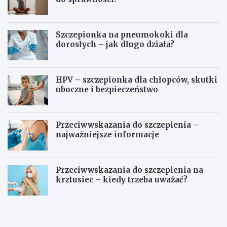
Szczepionka na pneumokoki dla
dorosłych – jak długo działa?
HPV – szczepionka dla chłopców, skutki
uboczne i bezpieczeństwo
Przeciwwskazania do szczepienia –
najważniejsze informacje
Przeciwwskazania do szczepienia na
krztusiec – kiedy trzeba uważać?
J
Ć
a
w
k
i
d
c