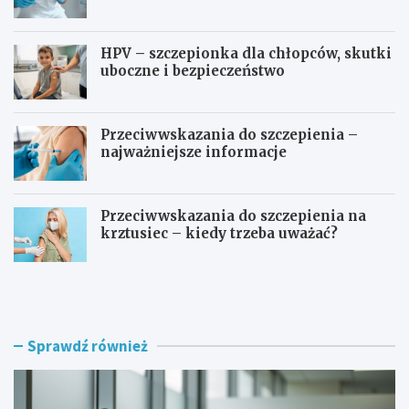
HPV – szczepionka dla chłopców, skutki
uboczne i bezpieczeństwo
Przeciwwskazania do szczepienia –
najważniejsze informacje
Przeciwwskazania do szczepienia na
krztusiec – kiedy trzeba uważać?
J
Ć
a
w
k
i
d
c
ł
z
Sprawdź również
u
e
g
n
o
i
r
a