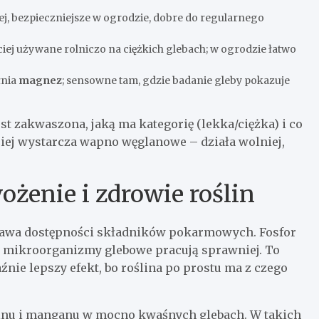
iej, bezpieczniejsze w ogrodzie, dobre do regularnego
ciej używane rolniczo na ciężkich glebach; w ogrodzie łatwo
łnia
magnez
; sensowne tam, gdzie badanie gleby pokazuje
est zakwaszona, jaką ma kategorię (lekka/ciężka) i co
ej wystarcza wapno węglanowe – działa wolniej,
żenie i zdrowie roślin
rawa dostępności składników pokarmowych. Fosfor
a mikroorganizmy glebowe pracują sprawniej. To
nie lepszy efekt, bo roślina po prostu ma z czego
inu i manganu w mocno kwaśnych glebach. W takich