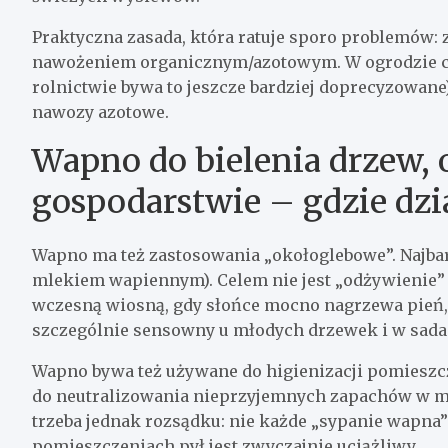
Praktyczna zasada, która ratuje sporo problemów
nawożeniem organicznym/azotowym. W ogrodzie cz
rolnictwie bywa to jeszcze bardziej doprecyzowane
nawozy azotowe.
Wapno do bielenia drzew, 
gospodarstwie – gdzie dzia
Wapno ma też zastosowania „okołoglebowe”. Najbar
mlekiem wapiennym). Celem nie jest „odżywienie” 
wczesną wiosną, gdy słońce mocno nagrzewa pień, 
szczególnie sensowny u młodych drzewek i w sada
Wapno bywa też używane do higienizacji pomieszcz
do neutralizowania nieprzyjemnych zapachów w mie
trzeba jednak rozsądku: nie każde „sypanie wapna”
pomieszczeniach pył jest zwyczajnie uciążliwy.