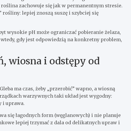
roślina zachowuje się jak w permanentnym stresie.
rośliny: lepiej znoszą suszę i szybciej się
zbyt wysokie pH może ograniczać pobieranie żelaza,
 wtedy, gdy jest odpowiedzią na konkretny problem,
ń, wiosna i odstępy od
 Gleba ma czas, żeby „przerobić” wapno, a wiosną
grządkach warzywnych taki układ jest wygodny:
 i uprawa.
ywa się łagodnych form (węglanowych) i nie planuje
kowe lepiej trzymać z dala od delikatnych upraw i