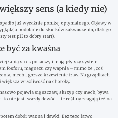
iększy sens (a kiedy nie)
 spadło już wyraźnie poniżej optymalnego. Objawy w
yglądają podobnie do skutków zakwaszenia, dlatego
ty test pH to dobry start).
że być za kwaśna
wiej łapią stres po suszy i mają płytszy system
iem fosforu, magnezu czy wapnia – mimo że „coś
zenia, mech i gorsze krzewienie traw. Na grządkach
 i większa wrażliwość na choroby.
 masowo pojawia się szczaw, skrzyp czy mech, bywa
 to nie jest twardy dowód – te rośliny reagują też na
 potem dobór wapna i dawki. Bez tego łatwo