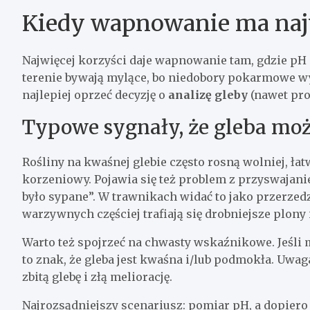
Kiedy wapnowanie ma najw
Najwięcej korzyści daje wapnowanie tam, gdzie pH
terenie bywają mylące, bo niedobory pokarmowe w
najlepiej oprzeć decyzję o
analizę gleby
(nawet pros
Typowe sygnały, że gleba mo
Rośliny na kwaśnej glebie często rosną wolniej, łat
korzeniowy. Pojawia się też problem z przyswajan
było sypane”. W trawnikach widać to jako przerzed
warzywnych częściej trafiają się drobniejsze plony
Warto też spojrzeć na chwasty wskaźnikowe. Jeśli
to znak, że gleba jest kwaśna i/lub podmokła. Uwaga:
zbitą glebę i złą meliorację.
Najrozsądniejszy scenariusz: pomiar pH, a dopiero