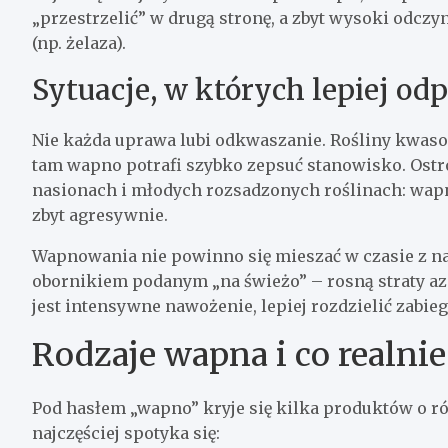
„przestrzelić” w drugą stronę, a zbyt wysoki odc
(np. żelaza).
Sytuacje, w których lepiej od
Nie każda uprawa lubi odkwaszanie. Rośliny kwaso
tam wapno potrafi szybko zepsuć stanowisko. Ostr
nasionach i młodych rozsadzonych roślinach: wapn
zbyt agresywnie.
Wapnowania nie powinno się mieszać w czasie z na
obornikiem podanym „na świeżo” – rosną straty azo
jest intensywne nawożenie, lepiej rozdzielić zabieg
Rodzaje wapna i co realnie
Pod hasłem „wapno” kryje się kilka produktów o róż
najczęściej spotyka się: