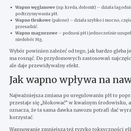
Wapno węglanowe
(np. kreda, dolomit) – działa łagodn
podtrzymywania pH.
Wapno tlenkowe
(palone) – działa szybko i mocno, częś
przesadzić.
Wapno magnezowe
– podnosi pH i jednocześnie uzupe
niedobór Mg.
Wybór powinien zależeć od tego, jak bardzo gleba j
ma rosnąć. Do przydomowych zastosowań najczęści
ale daje przewidywalny efekt.
Jak wapno wpływa na nawo
Najważniejsza zmiana po uregulowaniu pH to pop
przestaje się „blokować” w kwaśnym środowisku, 
oznacza, że ta sama dawka nawozu potrafi dać wyraź
korzystać.
Wapnowanie zmniejsza też ryzyko toksyczności gl