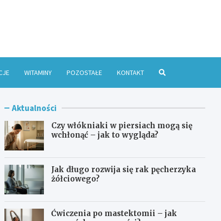
e Online
CJE
WITAMINY
POZOSTAŁE
KONTAKT
Aktualności
Czy włókniaki w piersiach mogą się
wchłonąć – jak to wygląda?
Jak długo rozwija się rak pęcherzyka
żółciowego?
Ćwiczenia po mastektomii – jak