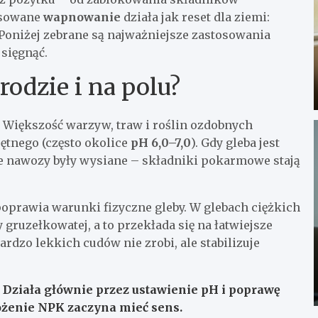
osowane
wapnowanie
działa jak reset dla ziemi:
Poniżej zebrane są najważniejsze zastosowania
 sięgnąć.
odzie i na polu?
. Większość warzyw, traw i roślin ozdobnych
ętnego (często okolice
pH 6,0–7,0
). Gdy gleba jest
że nawozy były wysiane – składniki pokarmowe stają
oprawia warunki fizyczne gleby. W glebach ciężkich
 gruzełkowatej, a to przekłada się na łatwiejsze
rdzo lekkich cudów nie zrobi, ale stabilizuje
Działa głównie przez ustawienie pH i poprawę
żenie NPK zaczyna mieć sens.