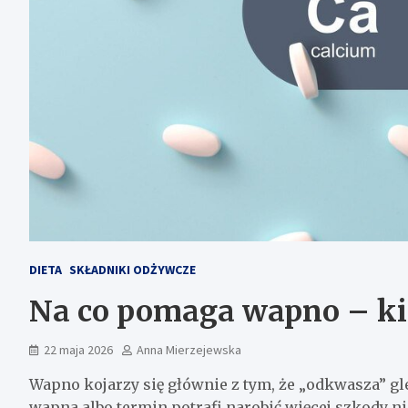
DIETA
SKŁADNIKI ODŻYWCZE
Na co pomaga wapno – ki
22 maja 2026
Anna Mierzejewska
Wapno kojarzy się głównie z tym, że „odkwasza” gleb
wapna albo termin potrafi narobić więcej szkody 