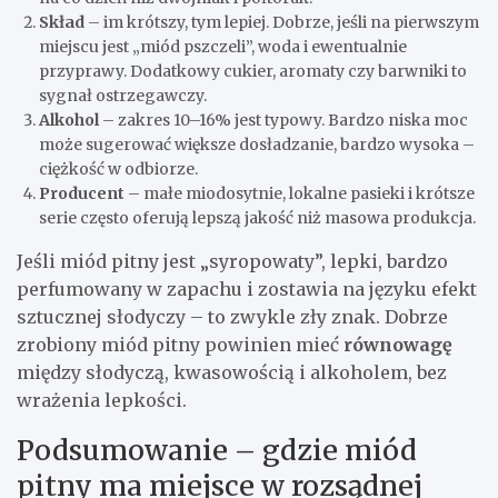
Skład
– im krótszy, tym lepiej. Dobrze, jeśli na pierwszym
miejscu jest „miód pszczeli”, woda i ewentualnie
przyprawy. Dodatkowy cukier, aromaty czy barwniki to
sygnał ostrzegawczy.
Alkohol
– zakres 10–16% jest typowy. Bardzo niska moc
może sugerować większe dosładzanie, bardzo wysoka –
ciężkość w odbiorze.
Producent
– małe miodosytnie, lokalne pasieki i krótsze
serie często oferują lepszą jakość niż masowa produkcja.
Jeśli miód pitny jest „syropowaty”, lepki, bardzo
perfumowany w zapachu i zostawia na języku efekt
sztucznej słodyczy – to zwykle zły znak. Dobrze
zrobiony miód pitny powinien mieć
równowagę
między słodyczą, kwasowością i alkoholem, bez
wrażenia lepkości.
Podsumowanie – gdzie miód
pitny ma miejsce w rozsądnej