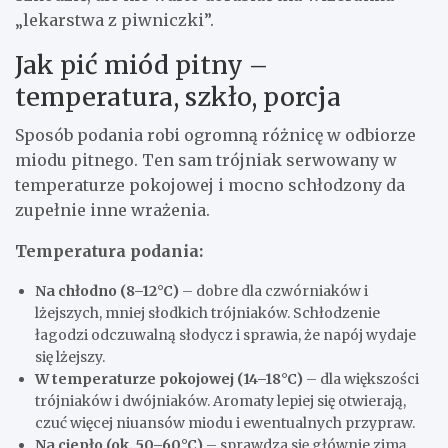
„lekarstwa z piwniczki”.
Jak pić miód pitny –
temperatura, szkło, porcja
Sposób podania robi ogromną różnicę w odbiorze
miodu pitnego. Ten sam trójniak serwowany w
temperaturze pokojowej i mocno schłodzony da
zupełnie inne wrażenia.
Temperatura podania:
Na chłodno (8–12°C)
– dobre dla czwórniaków i
lżejszych, mniej słodkich trójniaków. Schłodzenie
łagodzi odczuwalną słodycz i sprawia, że napój wydaje
się lżejszy.
W temperaturze pokojowej (14–18°C)
– dla większości
trójniaków i dwójniaków. Aromaty lepiej się otwierają,
czuć więcej niuansów miodu i ewentualnych przypraw.
Na ciepło (ok. 50–60°C)
– sprawdza się głównie zimą.