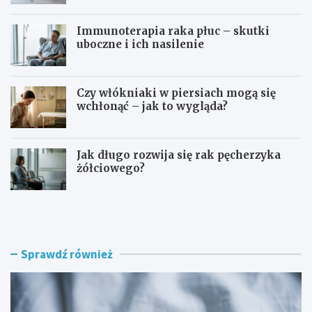
Immunoterapia raka płuc – skutki
uboczne i ich nasilenie
Czy włókniaki w piersiach mogą się
wchłonąć – jak to wygląda?
Jak długo rozwija się rak pęcherzyka
żółciowego?
O
B
d
ó
j
l
a
g
k
ł
Sprawdź również
i
o
e
w
j
y
t
o
e
d