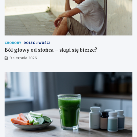
u
d
o
r
o
s
ł
e
CHOROBY
DOLEGLIWOŚCI
g
Ból głowy od słońca – skąd się bierze?
o
9 sierpnia 2026