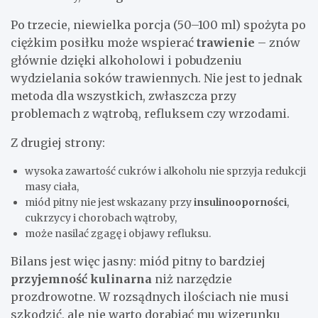
Po trzecie, niewielka porcja (50–100 ml) spożyta po
ciężkim posiłku może wspierać
trawienie
– znów
głównie dzięki alkoholowi i pobudzeniu
wydzielania soków trawiennych. Nie jest to jednak
metoda dla wszystkich, zwłaszcza przy
problemach z wątrobą, refluksem czy wrzodami.
Z drugiej strony:
wysoka zawartość cukrów i alkoholu nie sprzyja redukcji
masy ciała,
miód pitny nie jest wskazany przy
insulinooporności
,
cukrzycy i chorobach wątroby,
może nasilać zgagę i objawy refluksu.
Bilans jest więc jasny: miód pitny to bardziej
przyjemność kulinarna
niż narzędzie
prozdrowotne. W rozsądnych ilościach nie musi
szkodzić, ale nie warto dorabiać mu wizerunku