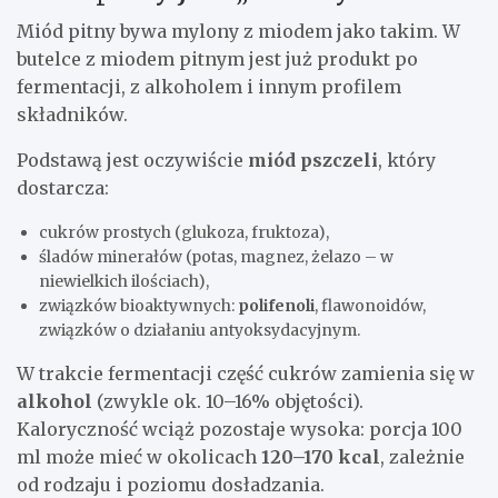
Miód pitny bywa mylony z miodem jako takim. W
butelce z miodem pitnym jest już produkt po
fermentacji, z alkoholem i innym profilem
składników.
Podstawą jest oczywiście
miód pszczeli
, który
dostarcza:
cukrów prostych (glukoza, fruktoza),
śladów minerałów (potas, magnez, żelazo – w
niewielkich ilościach),
związków bioaktywnych:
polifenoli
, flawonoidów,
związków o działaniu antyoksydacyjnym.
W trakcie fermentacji część cukrów zamienia się w
alkohol
(zwykle ok. 10–16% objętości).
Kaloryczność wciąż pozostaje wysoka: porcja 100
ml może mieć w okolicach
120–170 kcal
, zależnie
od rodzaju i poziomu dosładzania.