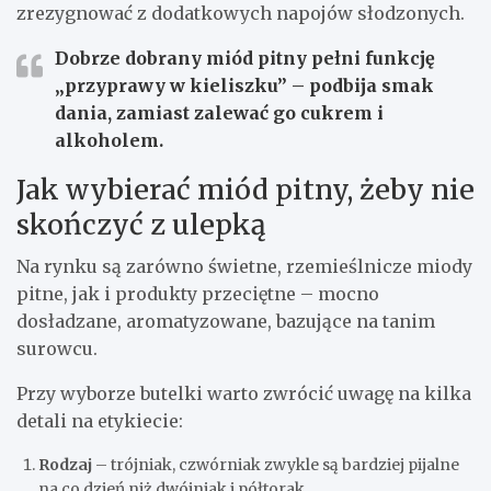
zrezygnować z dodatkowych napojów słodzonych.
Dobrze dobrany miód pitny pełni funkcję
„przyprawy w kieliszku”
– podbija smak
dania, zamiast zalewać go cukrem i
alkoholem.
Jak wybierać miód pitny, żeby nie
skończyć z ulepką
Na rynku są zarówno świetne, rzemieślnicze miody
pitne, jak i produkty przeciętne – mocno
dosładzane, aromatyzowane, bazujące na tanim
surowcu.
Przy wyborze butelki warto zwrócić uwagę na kilka
detali na etykiecie:
Rodzaj
– trójniak, czwórniak zwykle są bardziej pijalne
na co dzień niż dwójniak i półtorak.