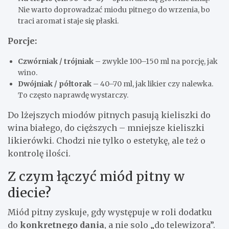
Nie warto doprowadzać miodu pitnego do wrzenia, bo
traci aromat i staje się płaski.
Porcje:
Czwórniak / trójniak
– zwykle 100–150 ml na porcję, jak
wino.
Dwójniak / półtorak
– 40–70 ml, jak likier czy nalewka.
To często naprawdę wystarczy.
Do lżejszych miodów pitnych pasują kieliszki do
wina białego, do cięższych – mniejsze kieliszki
likierówki. Chodzi nie tylko o estetykę, ale też o
kontrolę ilości.
Z czym łączyć miód pitny w
diecie?
Miód pitny zyskuje, gdy występuje w roli dodatku
do
konkretnego dania
, a nie solo „do telewizora”.