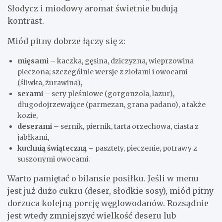
Słodycz i miodowy aromat świetnie budują
kontrast.
Miód pitny dobrze łączy się z:
mięsami
– kaczka, gęsina, dziczyzna, wieprzowina
pieczona; szczególnie wersje z ziołami i owocami
(śliwka, żurawina),
serami
– sery pleśniowe (gorgonzola, lazur),
długodojrzewające (parmezan, grana padano), a także
kozie,
deserami
– sernik, piernik, tarta orzechowa, ciasta z
jabłkami,
kuchnią świąteczną
– pasztety, pieczenie, potrawy z
suszonymi owocami.
Warto pamiętać o bilansie posiłku. Jeśli w menu
jest już dużo cukru (deser, słodkie sosy), miód pitny
dorzuca kolejną porcję węglowodanów. Rozsądnie
jest wtedy zmniejszyć wielkość deseru lub