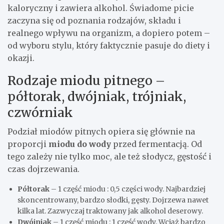
kaloryczny i zawiera alkohol. Świadome picie
zaczyna się od poznania rodzajów, składu i
realnego wpływu na organizm, a dopiero potem –
od wyboru stylu, który faktycznie pasuje do diety i
okazji.
Rodzaje miodu pitnego –
półtorak, dwójniak, trójniak,
czwórniak
Podział miodów pitnych opiera się głównie na
proporcji
miodu do wody
przed fermentacją. Od
tego zależy nie tylko moc, ale też słodycz, gęstość i
czas dojrzewania.
Półtorak
– 1 część miodu : 0,5 części wody. Najbardziej
skoncentrowany, bardzo słodki, gęsty. Dojrzewa nawet
kilka lat. Zazwyczaj traktowany jak alkohol deserowy.
Dwójniak
– 1 część miodu : 1 część wody. Wciąż bardzo