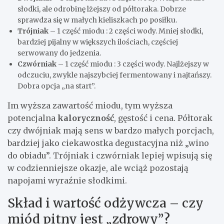
słodki, ale odrobinę lżejszy od półtoraka. Dobrze
sprawdza się w małych kieliszkach po posiłku.
Trójniak
– 1 część miodu : 2 części wody. Mniej słodki,
bardziej pijalny w większych ilościach, częściej
serwowany do jedzenia.
Czwórniak
– 1 część miodu : 3 części wody. Najlżejszy w
odczuciu, zwykle najszybciej fermentowany i najtańszy.
Dobra opcja „na start”.
Im wyższa zawartość miodu, tym wyższa
potencjalna
kaloryczność
, gęstość i cena. Półtorak
czy dwójniak mają sens w bardzo małych porcjach,
bardziej jako ciekawostka degustacyjna niż „wino
do obiadu”. Trójniak i czwórniak lepiej wpisują się
w codzienniejsze okazje, ale wciąż pozostają
napojami wyraźnie słodkimi.
Skład i wartość odżywcza – czy
miód pitny jest „zdrowy”?