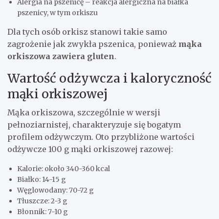
Alergia na pszenicę – reakcja alergiczna na białka
pszenicy, w tym orkiszu
Dla tych osób orkisz stanowi takie samo
zagrożenie jak zwykła pszenica, ponieważ
mąka
orkiszowa zawiera gluten
.
Wartość odżywcza i kaloryczność
mąki orkiszowej
Mąka orkiszowa, szczególnie w wersji
pełnoziarnistej, charakteryzuje się bogatym
profilem odżywczym. Oto przybliżone wartości
odżywcze 100 g mąki orkiszowej razowej:
Kalorie: około 340-360 kcal
Białko: 14-15 g
Węglowodany: 70-72 g
Tłuszcze: 2-3 g
Błonnik: 7-10 g