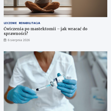
o
r
w
a
e
w
g
n
o
o
LECZENIE
REHABILITACJA
?
ś
Ćwiczenia po mastektomii – jak wracać do
c
sprawności?
i
6 sierpnia 2026
?