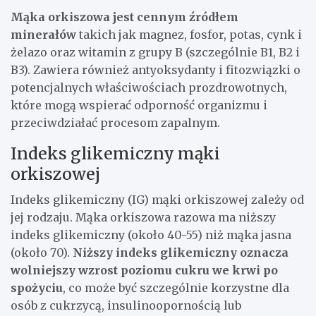
Mąka orkiszowa jest cennym źródłem
minerałów
takich jak magnez, fosfor, potas, cynk i
żelazo oraz witamin z grupy B (szczególnie B1, B2 i
B3). Zawiera również antyoksydanty i fitozwiązki o
potencjalnych właściwościach prozdrowotnych,
które mogą wspierać odporność organizmu i
przeciwdziałać procesom zapalnym.
Indeks glikemiczny mąki
orkiszowej
Indeks glikemiczny (IG) mąki orkiszowej zależy od
jej rodzaju. Mąka orkiszowa razowa ma niższy
indeks glikemiczny (około 40-55) niż mąka jasna
(około 70).
Niższy indeks glikemiczny oznacza
wolniejszy wzrost poziomu cukru we krwi po
spożyciu
, co może być szczególnie korzystne dla
osób z cukrzycą, insulinoopornością lub