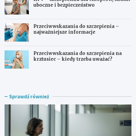
uboczne i bezpieczeństwo
Przeciwwskazania do szczepienia –
najważniejsze informacje
Przeciwwskazania do szczepienia na
krztusiec – kiedy trzeba uważać?
J
Ć
a
w
k
i
d
c
ł
z
Sprawdź również
u
e
g
n
o
i
r
a
o
p
z
o
w
m