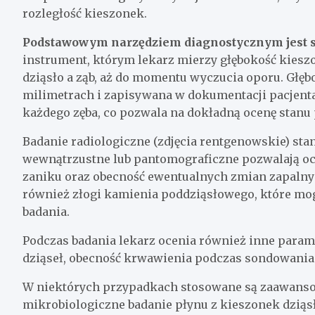
rozległość kieszonek.
Podstawowym narzędziem diagnostycznym jest s
instrument, którym lekarz mierzy głębokość kiesz
dziąsło a ząb, aż do momentu wyczucia oporu. Głęb
milimetrach i zapisywana w dokumentacji pacjen
każdego zęba, co pozwala na dokładną ocenę stanu 
Badanie radiologiczne (zdjęcia rentgenowskie) sta
wewnątrzustne lub pantomograficzne pozwalają oce
zaniku oraz obecność ewentualnych zmian zapalny
również złogi kamienia poddziąsłowego, które mo
badania.
Podczas badania lekarz ocenia również inne parame
dziąseł, obecność krwawienia podczas sondowania o
W niektórych przypadkach stosowane są zaawansow
mikrobiologiczne badanie płynu z kieszonek dzią