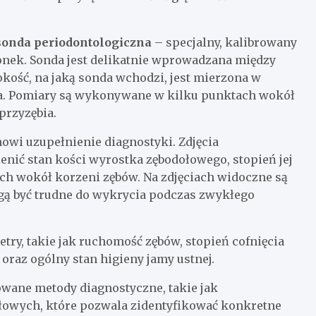
onda periodontologiczna
– specjalny, kalibrowany
onek. Sonda jest delikatnie wprowadzana między
okość, na jaką sonda wchodzi, jest mierzona w
ta. Pomiary są wykonywane w kilku punktach wokół
przyzębia.
nowi uzupełnienie diagnostyki. Zdjęcia
nić stan kości wyrostka zębodołowego, stopień jej
ch wokół korzeni zębów. Na zdjęciach widoczne są
gą być trudne do wykrycia podczas zwykłego
try, takie jak ruchomość zębów, stopień cofnięcia
raz ogólny stan higieny jamy ustnej.
ane metody diagnostyczne, takie jak
słowych, które pozwala zidentyfikować konkretne