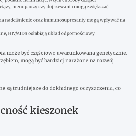
j podatne na infekcje, w tym choroby dziąseł
iąży, menopauzy czy dojrzewania mogą zwiększać
ki na nadciśnienie oraz immunosupresanty mogą wpływać na
e, HIV/AIDS osłabiają układ odpornościowy
ębia może być częściowo uwarunkowana genetycznie.
zyzębiem, mogą być bardziej narażone na rozwój
e są trudniejsze do dokładnego oczyszczenia, co
cność kieszonek