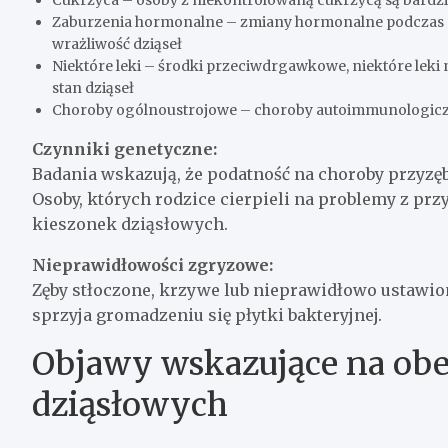
Cukrzyca – osoby z niekontrolowaną cukrzycą są bardzie
Zaburzenia hormonalne – zmiany hormonalne podczas c
wrażliwość dziąseł
Niektóre leki – środki przeciwdrgawkowe, niektóre le
stan dziąseł
Choroby ogólnoustrojowe – choroby autoimmunologiczn
Czynniki genetyczne:
Badania wskazują, że podatność na choroby przyz
Osoby, których rodzice cierpieli na problemy z pr
kieszonek dziąsłowych.
Nieprawidłowości zgryzowe:
Zęby stłoczone, krzywe lub nieprawidłowo ustawion
sprzyja gromadzeniu się płytki bakteryjnej.
Objawy wskazujące na obe
dziąsłowych