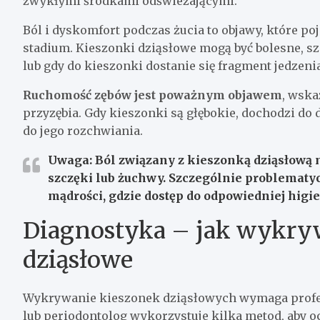
zwykłymi środkami odświeżającymi.
Ból i dyskomfort podczas żucia to objawy, które p
stadium. Kieszonki dziąsłowe mogą być bolesne, 
lub gdy do kieszonki dostanie się fragment jedzenia
Ruchomość zębów jest poważnym objawem
, wsk
przyzębia. Gdy kieszonki są głębokie, dochodzi do
do jego rozchwiania.
Uwaga: Ból związany z kieszonką dziąsłową 
szczęki lub żuchwy. Szczególnie problematy
mądrości, gdzie dostęp do odpowiedniej higie
Diagnostyka – jak wykryw
dziąsłowe
Wykrywanie kieszonek dziąsłowych wymaga profesj
lub periodontolog wykorzystuje kilka metod, aby oc