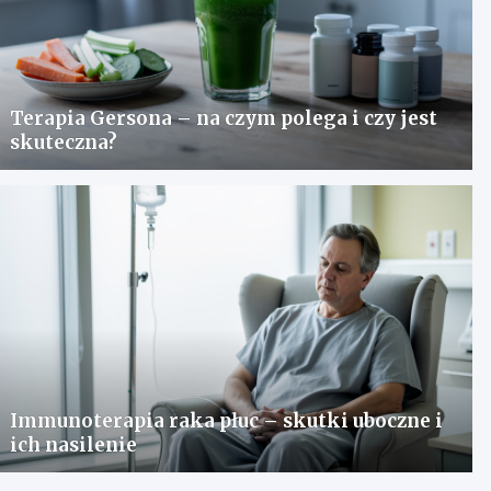
Terapia Gersona – na czym polega i czy jest
skuteczna?
Immunoterapia raka płuc – skutki uboczne i
ich nasilenie