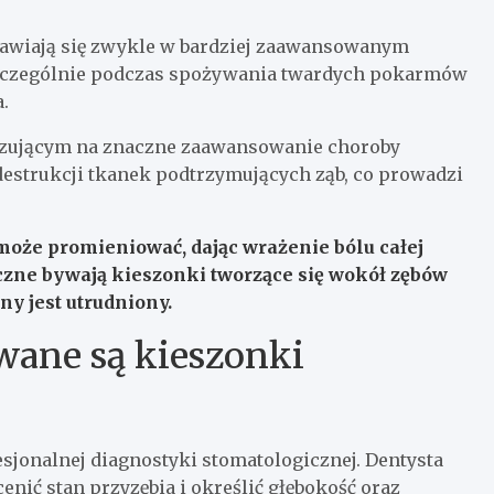
ojawiają się zwykle w bardziej zaawansowanym
szczególnie podczas spożywania twardych pokarmów
.
azującym na znaczne zaawansowanie choroby
 destrukcji tkanek podtrzymujących ząb, co prowadzi
może promieniować, dając wrażenie bólu całej
czne bywają kieszonki tworzące się wokół zębów
ny jest utrudniony.
ane są kieszonki
onalnej diagnostyki stomatologicznej. Dentysta
enić stan przyzębia i określić głębokość oraz