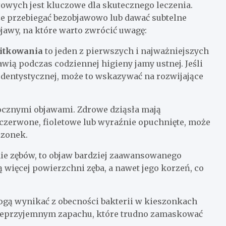
wych jest kluczowe dla skutecznego leczenia.
e przebiegać bezobjawowo lub dawać subtelne
bjawy, na które warto zwrócić uwagę:
nitkowania
to jeden z pierwszych i najważniejszych
ią podczas codziennej higieny jamy ustnej. Jeśli
 dentystycznej, może to wskazywać na rozwijające
docznymi objawami. Zdrowe dziąsła mają
noczerwone, fioletowe lub wyraźnie opuchnięte, może
szonek.
nie zębów, to objaw bardziej zaawansowanego
ą więcej powierzchni zęba, a nawet jego korzeń, co
ogą wynikać z obecności bakterii w kieszonkach
 nieprzyjemnym zapachu, które trudno zamaskować