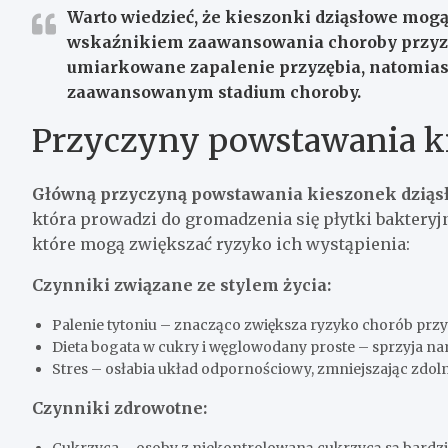
Warto wiedzieć, że kieszonki dziąsłowe mogą 
wskaźnikiem zaawansowania choroby przyzęb
umiarkowane zapalenie przyzębia, natomiast
zaawansowanym stadium choroby.
Przyczyny powstawania k
Główną przyczyną powstawania kieszonek dziąsł
która prowadzi do gromadzenia się płytki bakteryj
które mogą zwiększać ryzyko ich wystąpienia:
Czynniki związane ze stylem życia:
Palenie tytoniu – znacząco zwiększa ryzyko chorób przyz
Dieta bogata w cukry i węglowodany proste – sprzyja na
Stres – osłabia układ odpornościowy, zmniejszając zdol
Czynniki zdrowotne: