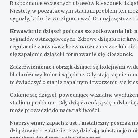
Rozpoznanie wczesnych objawów kieszonek dziąsło
Niestety, w początkowym stadium problem ten moż
sygnały, które łatwo zignorować. Oto najczęstsze o
Krwawienie dziąseł podczas szczotkowania lub 
sygnałów ostrzegawczych. Zdrowe dziąsła nie krwaw
regularnie zauważasz krew na szczoteczce lub nici
się zapalenie dziąseł i formowanie się kieszonek.
Zaczerwienienie i obrzęk dziąseł są kolejnymi wi
bladoróżowy kolor i są jędrne. Gdy stają się ciem
to świadczyć o stanie zapalnym i tworzeniu się kie
Cofanie się dziąseł, powodujące wizualne wydłuże
stadium problemu. Gdy dziąsła cofają się, odsłaniaj
może prowadzić do nadwrażliwości.
Nieprzyjemny zapach z ust i metaliczny posmak m
dziąsłowych. Bakterie te wydzielają substancje o