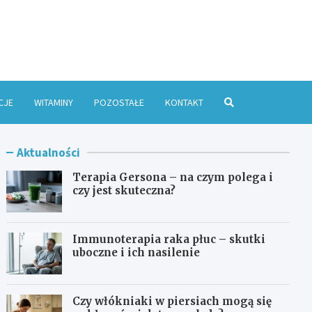
e Online
CJE
WITAMINY
POZOSTAŁE
KONTAKT
Aktualności
Terapia Gersona – na czym polega i
czy jest skuteczna?
Immunoterapia raka płuc – skutki
uboczne i ich nasilenie
Czy włókniaki w piersiach mogą się