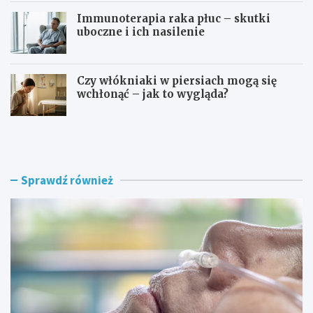
Immunoterapia raka płuc – skutki
uboczne i ich nasilenie
Czy włókniaki w piersiach mogą się
wchłonąć – jak to wygląda?
O
O
s
d
ł
j
a
a
b
k
Sprawdź również
i
i
e
e
n
j
i
t
e
e
p
m
o
p
n
e
a
r
r
a