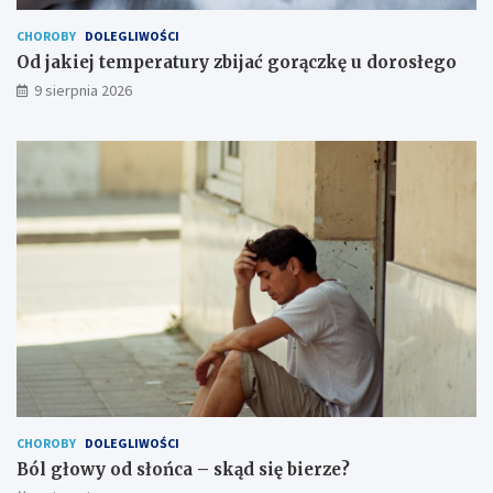
ł
e
CHOROBY
DOLEGLIWOŚCI
g
Od jakiej temperatury zbijać gorączkę u dorosłego
o
9 sierpnia 2026
CHOROBY
DOLEGLIWOŚCI
Ból głowy od słońca – skąd się bierze?