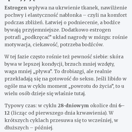
Estrogen
wpływa na ukrwienie tkanek, nawilżenie
pochwy i elastyczność nabłonka – czyli na komfort
podczas zbliżeń. Łatwiej o podniecenie, a bodźce
bywają przyjemniejsze. Dodatkowo estrogen
potrafi „podkręcać” układ nagrody w mózgu: rośnie
motywacja, ciekawość, potrzeba bodźców.
W tej fazie często rośnie też pewność siebie: skóra
bywa w lepszej kondycji, brzuch mniej wzdęty,
waga mniej „pływa”. To drobiazgi, ale realnie
przekładają się na gotowość do seksu. Jeśli libido w
ogóle ma w cyklu moment „powrotu do życia”, to u
wielu osób dzieje się właśnie tutaj.
Typowy czas: w cyklu
28-dniowym
okolice dni
6–
12
(licząc od pierwszego dnia krwawienia). W
krótszych cyklach przesuwa się to wcześniej, w
dłuższych – później.