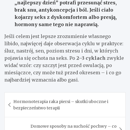
„najlepszy dzień” potrafi przesunąć stres,
brak snu, antykoncepcja i ból. Jeśli ciało
kojarzy seks z dyskomfortem albo presją,
hormony same tego nie naprawią.
Jeśli celem jest lepsze zrozumienie własnego
libido, najwięcej daje obserwacja cyklu w praktyce:
śluz, nastrój, sen, poziom stresu i dni, w których
pojawia się ochota na seks. Po
2–3 cyklach
zwykle
widać wzór: czy szczyt jest przed owulacją, po
miesiączce, czy może tuż przed okresem – i co go
najbardziej wzmacnia albo gasi.
Nawigacja
Hormonoterapia raka piersi – skutki uboczne i
wpisu
bezpieczeństwo terapii
Domowe sposoby na suchość pochwy – co