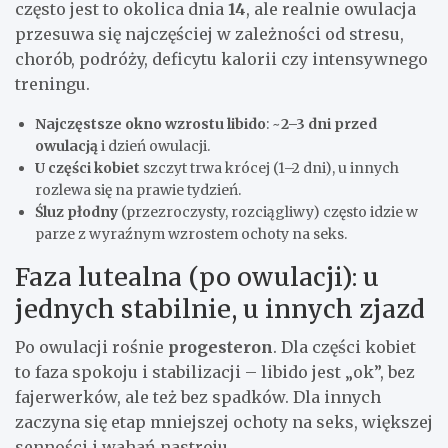
często jest to okolica dnia
14
, ale realnie owulacja
przesuwa się najczęściej w zależności od stresu,
chorób, podróży, deficytu kalorii czy intensywnego
treningu.
Najczęstsze okno wzrostu libido
: ~
2–3 dni przed
owulacją
i dzień owulacji.
U części kobiet
szczyt trwa krócej (1–2 dni), u innych
rozlewa się na prawie tydzień.
Śluz płodny
(przezroczysty, rozciągliwy) często idzie w
parze z wyraźnym wzrostem ochoty na seks.
Faza lutealna (po owulacji): u
jednych stabilnie, u innych zjazd
Po owulacji rośnie
progesteron
. Dla części kobiet
to faza spokoju i stabilizacji – libido jest „ok”, bez
fajerwerków, ale też bez spadków. Dla innych
zaczyna się etap mniejszej ochoty na seks, większej
senności i wahań nastroju.