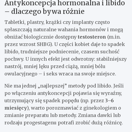
Antykoncepcja hormonalna i libido
– dlaczego bywa różnie
Tabletki, plastry, krążki czy implanty często
spłaszczają naturalne wahania hormonów i mogą
obniżać biologicznie dostępny
testosteron
(m.in.
przez wzrost SHBG). U części kobiet daje to spadek
libido, trudniejsze podniecenie, czasem suchość
pochwy. U innych efekt jest odwrotny: stabilniejszy
nastrój, mniej lęku przed ciążą, mniej bólu
owulacyjnego – i seks wraca na swoje miejsce.
Nie ma jednej „najlepszej” metody pod libido. Jeśli
po włączeniu antykoncepcji pojawia się wyraźny,
utrzymujący się spadek popędu (np. przez
3–6
miesięcy
), warto porozmawiać z ginekologiem o
zmianie preparatu lub metody. Zmiana dawki lub
rodzaju progestagenu potrafi zrobić dużą różnicę.