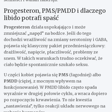
Progesteron, PMS/PMDD i dlaczego
libido potrafi spaść
Progesteron
działa uspokajająco i może
zmniejszać „napęd” na bodźce. Jeśli do tego
dochodzi wrażliwość na zmiany serotoniny i GABA,
pojawia się klasyczny pakiet przedmiesiączkowy:
drażliwość, napięcie, płaczliwość, problemy ze
snem. W takich warunkach trudno oczekiwać, że
ciało będzie spontanicznie szukało seksu.
U części kobiet pojawia się
PMS
(łagodniej) albo
PMDD
(ciężej, z mocnym wpływem na
funkcjonowanie). W PMDD libido często spada
wyraźnie w drugiej połowie cyklu, a wraca dopiero
po rozpoczęciu krwawienia. To nie kwestia
„nastawienia”, tylko reakcji układu nerwowego na