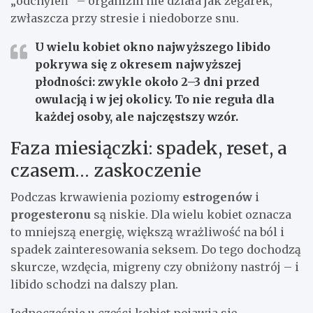
„odchyleń” – organizm nie działa jak zegarek,
zwłaszcza przy stresie i niedoborze snu.
U wielu kobiet okno najwyższego libido
pokrywa się z okresem najwyższej
płodności: zwykle
około 2–3 dni przed
owulacją
i w jej okolicy. To nie reguła dla
każdej osoby, ale najczęstszy wzór.
Faza miesiączki: spadek, reset, a
czasem… zaskoczenie
Podczas krwawienia poziomy
estrogenów
i
progesteronu
są niskie. Dla wielu kobiet oznacza
to mniejszą energię, większą wrażliwość na ból i
spadek zainteresowania seksem. Do tego dochodzą
skurcze, wzdęcia, migreny czy obniżony nastrój – i
libido schodzi na dalszy plan.