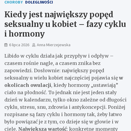
CHOROBY
DOLEGLIWOŚCI
Kiedy jest największy popęd
seksualny u kobiet – fazy cyklu
i hormony
6 lipca 2026
Anna Mierzejewska
Libido w cyklu działa jak przypływ i odpływ –
czasem rośnie nagle, a czasem znika bez
zapowiedzi. Dosłownie: największy popęd
seksualny u wielu kobiet najczęściej pojawia się
w
okolicach owulacji
, kiedy hormony „ustawiają”
ciało na płodność. To jednak nie jest jeden stały
dzień w kalendarzu, tylko okno zależne od długości
cyklu, stresu, snu, zdrowia i antykoncepcji. Poniżej
rozpisane są fazy cyklu i hormony tak, żeby łatwo
było powiązać je z tym, co dzieje się w głowie i w
ciele.
Największa wartość
: konkretne momenty