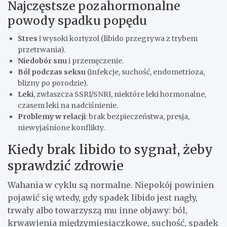
Najczęstsze pozahormonalne
powody spadku popędu
Stres
i wysoki kortyzol (libido przegrywa z trybem
przetrwania).
Niedobór snu
i przemęczenie.
Ból podczas seksu
(infekcje, suchość, endometrioza,
blizny po porodzie).
Leki
, zwłaszcza SSRI/SNRI, niektóre leki hormonalne,
czasem leki na nadciśnienie.
Problemy w relacji
: brak bezpieczeństwa, presja,
niewyjaśnione konflikty.
Kiedy brak libido to sygnał, żeby
sprawdzić zdrowie
Wahania w cyklu są normalne. Niepokój powinien
pojawić się wtedy, gdy spadek libido jest nagły,
trwały albo towarzyszą mu inne objawy: ból,
krwawienia międzymiesiączkowe, suchość, spadek