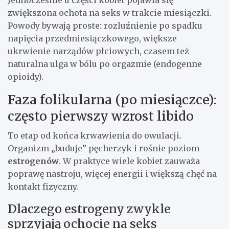
Jednocześnie u części kobiet pojawia się
zwiększona ochota na seks w trakcie miesiączki.
Powody bywają proste: rozluźnienie po spadku
napięcia przedmiesiączkowego, większe
ukrwienie narządów płciowych, czasem też
naturalna ulga w bólu po orgazmie (endogenne
opioidy).
Faza folikularna (po miesiączce):
często pierwszy wzrost libido
To etap od końca krwawienia do owulacji.
Organizm „buduje” pęcherzyk i rośnie poziom
estrogenów
. W praktyce wiele kobiet zauważa
poprawę nastroju, więcej energii i większą chęć na
kontakt fizyczny.
Dlaczego estrogeny zwykle
sprzyjają ochocie na seks