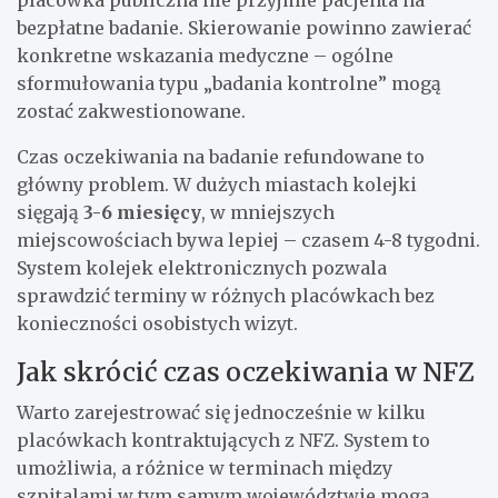
placówka publiczna nie przyjmie pacjenta na
bezpłatne badanie. Skierowanie powinno zawierać
konkretne wskazania medyczne – ogólne
sformułowania typu „badania kontrolne” mogą
zostać zakwestionowane.
Czas oczekiwania na badanie refundowane to
główny problem. W dużych miastach kolejki
sięgają
3-6 miesięcy
, w mniejszych
miejscowościach bywa lepiej – czasem 4-8 tygodni.
System kolejek elektronicznych pozwala
sprawdzić terminy w różnych placówkach bez
konieczności osobistych wizyt.
Jak skrócić czas oczekiwania w NFZ
Warto zarejestrować się jednocześnie w kilku
placówkach kontraktujących z NFZ. System to
umożliwia, a różnice w terminach między
szpitalami w tym samym województwie mogą