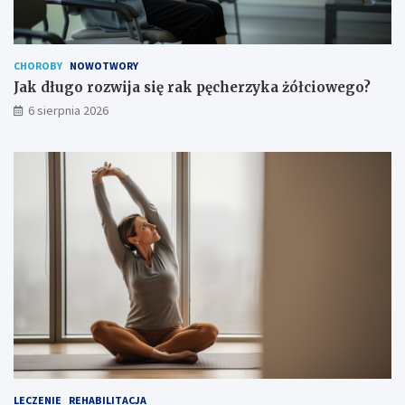
j
e
a
g
k
o
t
?
CHOROBY
NOWOTWORY
o
Jak długo rozwija się rak pęcherzyka żółciowego?
w
6 sierpnia 2026
y
g
l
ą
d
a
?
LECZENIE
REHABILITACJA