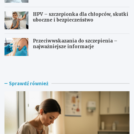
HPV – szczepionka dla chłopców, skutki
uboczne i bezpieczeństwo
Przeciwwskazania do szczepienia –
najważniejsze informacje
C
J
z
a
y
k
w
d
ł
ł
Sprawdź również
ó
u
k
g
n
o
i
r
a
o
k
z
i
w
w
i
p
j