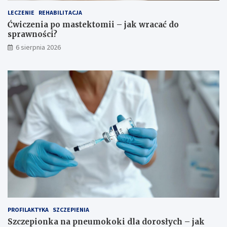
g
n
o
o
LECZENIE
REHABILITACJA
?
ś
Ćwiczenia po mastektomii – jak wracać do
c
sprawności?
i
6 sierpnia 2026
?
PROFILAKTYKA
SZCZEPIENIA
Szczepionka na pneumokoki dla dorosłych – jak