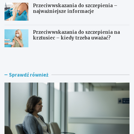
Przeciwwskazania do szczepienia –
najważniejsze informacje
Przeciwwskazania do szczepienia na
krztusiec – kiedy trzeba uważać?
J
Ć
a
w
k
i
d
c
ł
z
Sprawdź również
u
e
g
n
o
i
r
a
o
p
z
o
w
m
i
a
j
s
a
t
s
e