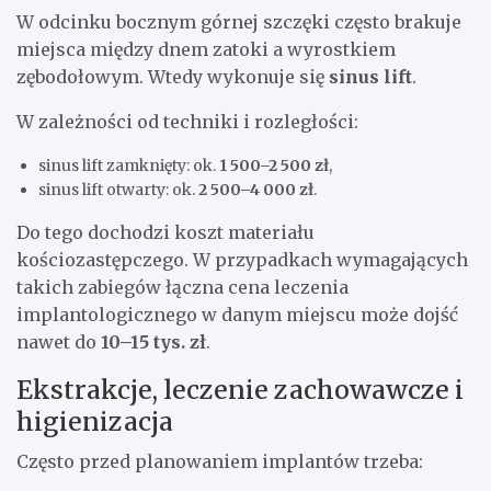
W odcinku bocznym górnej szczęki często brakuje
miejsca między dnem zatoki a wyrostkiem
zębodołowym. Wtedy wykonuje się
sinus lift
.
W zależności od techniki i rozległości:
sinus lift zamknięty: ok.
1 500–2 500 zł
,
sinus lift otwarty: ok.
2 500–4 000 zł
.
Do tego dochodzi koszt materiału
kościozastępczego. W przypadkach wymagających
takich zabiegów łączna cena leczenia
implantologicznego w danym miejscu może dojść
nawet do
10–15 tys. zł
.
Ekstrakcje, leczenie zachowawcze i
higienizacja
Często przed planowaniem implantów trzeba: