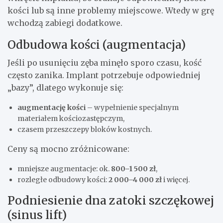
kości lub są inne problemy miejscowe. Wtedy w grę
wchodzą zabiegi dodatkowe.
Odbudowa kości (augmentacja)
Jeśli po usunięciu zęba minęło sporo czasu, kość
często zanika. Implant potrzebuje odpowiedniej
„bazy”, dlatego wykonuje się:
augmentację kości
– wypełnienie specjalnym
materiałem kościozastępczym,
czasem przeszczepy bloków kostnych.
Ceny są mocno zróżnicowane:
mniejsze augmentacje: ok.
800–1 500 zł
,
rozległe odbudowy kości:
2 000–4 000 zł
i więcej.
Podniesienie dna zatoki szczękowej
(sinus lift)