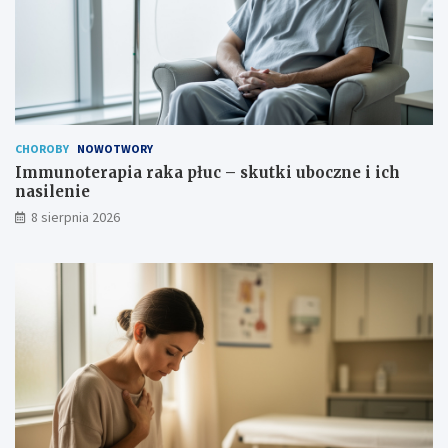
t
e
s
i
k
i
u
c
t
h
e
n
c
a
z
s
CHOROBY
NOWOTWORY
n
i
Immunoterapia raka płuc – skutki uboczne i ich
a
l
nasilenie
?
e
8 sierpnia 2026
n
i
e