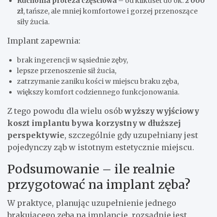
Ruchoma proteza częściowa
– od kilkuset do ok.
2 000
zł
, tańsze, ale mniej komfortowe i gorzej przenoszące
siły żucia.
Implant zapewnia:
brak ingerencji w sąsiednie zęby,
lepsze przenoszenie sił żucia,
zatrzymanie zaniku kości w miejscu braku zęba,
większy komfort codziennego funkcjonowania.
Z tego powodu dla wielu osób
wyższy wyjściowy
koszt implantu bywa korzystny w dłuższej
perspektywie
, szczególnie gdy uzupełniany jest
pojedynczy ząb w istotnym estetycznie miejscu.
Podsumowanie – ile realnie
przygotować na implant zęba?
W praktyce, planując uzupełnienie jednego
brakującego zęba na implancie, rozsądnie jest