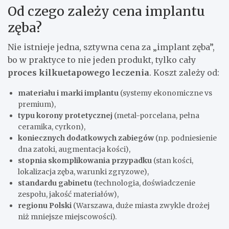
Od czego zależy cena implantu
zęba?
Nie istnieje jedna, sztywna cena za „implant zęba”,
bo w praktyce to nie jeden produkt, tylko cały
proces kilkuetapowego leczenia
. Koszt zależy od:
materiału i marki implantu
(systemy ekonomiczne vs
premium),
typu korony protetycznej
(metal-porcelana, pełna
ceramika, cyrkon),
koniecznych dodatkowych zabiegów
(np. podniesienie
dna zatoki, augmentacja kości),
stopnia skomplikowania przypadku
(stan kości,
lokalizacja zęba, warunki zgryzowe),
standardu gabinetu
(technologia, doświadczenie
zespołu, jakość materiałów),
regionu Polski
(Warszawa, duże miasta zwykle drożej
niż mniejsze miejscowości).