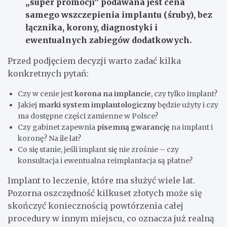
„super promocji” podawana jest cena
samego wszczepienia implantu (śruby)
, bez
łącznika, korony, diagnostyki i
ewentualnych zabiegów dodatkowych.
Przed podjęciem decyzji warto zadać kilka
konkretnych pytań:
Czy w cenie jest
korona na implancie
, czy tylko implant?
Jakiej
marki system implantologiczny
będzie użyty i czy
ma dostępne części zamienne w Polsce?
Czy gabinet zapewnia
pisemną gwarancję
na implant i
koronę? Na ile lat?
Co się stanie, jeśli implant się nie zrośnie – czy
konsultacja i ewentualna reimplantacja są płatne?
Implant to leczenie, które ma służyć wiele lat.
Pozorna oszczędność kilkuset złotych może się
skończyć koniecznością powtórzenia całej
procedury w innym miejscu, co oznacza już realną