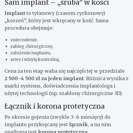
Sam implant – „śruba” w kości
Implant
to tytanowy (czasem cyrkonowy)
„korzeń”, który jest wkręcany w kość. Sama
procedura obejmuje:
znieczulenie,
zabieg chirurgiczny,
założenie implantu,
szwy i wizytę kontrolną.
Cena za ten etap waha się najczęściej w przedziale
2 500–4 500 zł za jeden implant
. Różnica wynika z
marki systemu, doświadczenia implantologa i
użytej technologii (np. szablony chirurgiczne 3D).
Łącznik i korona protetyczna
Po okresie gojenia (zwykle 3–6 miesięcy) do
implantu przykręcany jest
łącznik
, a na nim
osadzana jest
korona protetyczna
.