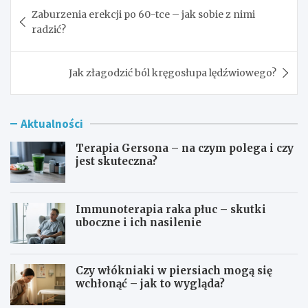
Nawigacja
Zaburzenia erekcji po 60-tce – jak sobie z nimi
wpisu
radzić?
Jak złagodzić ból kręgosłupa lędźwiowego?
Aktualności
Terapia Gersona – na czym polega i czy
jest skuteczna?
Immunoterapia raka płuc – skutki
uboczne i ich nasilenie
Czy włókniaki w piersiach mogą się
wchłonąć – jak to wygląda?