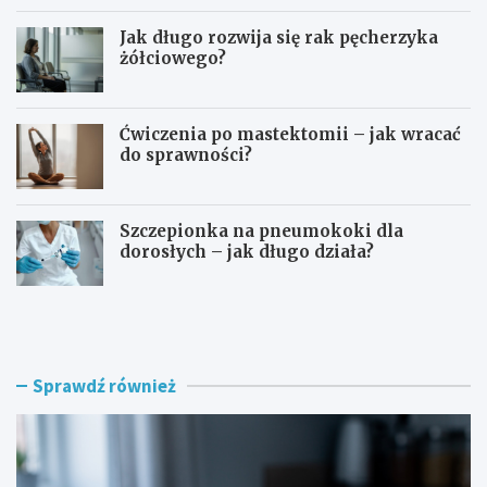
Jak długo rozwija się rak pęcherzyka
żółciowego?
Ćwiczenia po mastektomii – jak wracać
do sprawności?
Szczepionka na pneumokoki dla
dorosłych – jak długo działa?
T
I
e
m
r
m
a
u
p
n
Sprawdź również
i
o
a
t
G
e
e
r
r
a