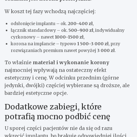
W koszt tej fazy wchodzą najczęściej:
odsłonięcie implantu – ok.
200–400 zł
,
łącznik standardowy – ok.
500–900 zł
, indywidualny
cyrkonowy – nawet
1000–1500 zł
,
korona na implancie – typowo
1 500–3 000 zł
, przy
rozwiązaniach premium nawet powyżej
3 000 zł
.
To właśnie
materiał i wykonanie korony
najmocniej wpływają na ostateczny efekt
estetyczny i cenę. W odcinku przednim (górne
jedynki, dwójki) częściej wybierane są droższe, ale
bardziej estetyczne opcje.
Dodatkowe zabiegi, które
potrafią mocno podbić cenę
U sporej części pacjentów nie da się od razu
wkręcić implantu, bo brakuje odpowiedniej ilości