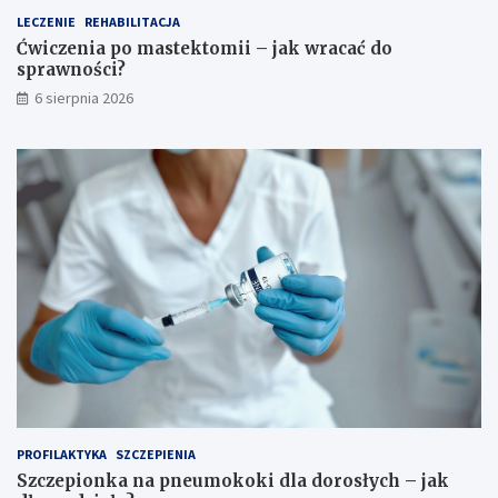
o
o
LECZENIE
REHABILITACJA
?
ś
Ćwiczenia po mastektomii – jak wracać do
c
sprawności?
i
6 sierpnia 2026
?
PROFILAKTYKA
SZCZEPIENIA
Szczepionka na pneumokoki dla dorosłych – jak