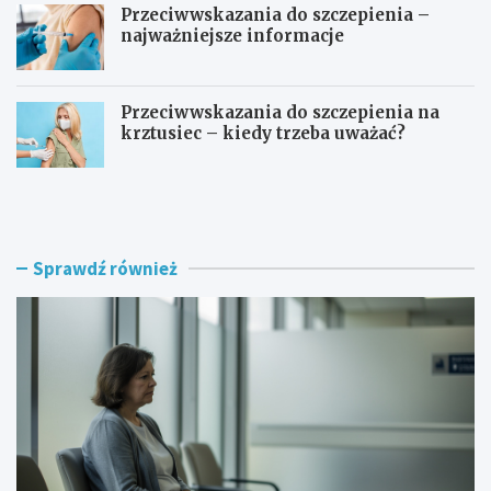
Przeciwwskazania do szczepienia –
najważniejsze informacje
Przeciwwskazania do szczepienia na
krztusiec – kiedy trzeba uważać?
J
Ć
a
w
k
i
d
c
ł
z
Sprawdź również
u
e
g
n
o
i
r
a
o
p
z
o
w
m
i
a
j
s
a
t
s
e