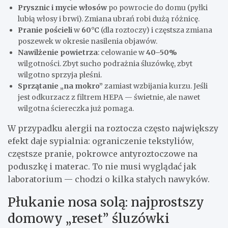
Prysznic i mycie włosów
po powrocie do domu (pyłki
lubią włosy i brwi). Zmiana ubrań robi dużą różnicę.
Pranie pościeli
w
60°C
(dla roztoczy) i częstsza zmiana
poszewek w okresie nasilenia objawów.
Nawilżenie powietrza
: celowanie w
40–50%
wilgotności. Zbyt sucho podrażnia śluzówkę, zbyt
wilgotno sprzyja pleśni.
Sprzątanie „na mokro”
zamiast wzbijania kurzu. Jeśli
jest odkurzacz z filtrem HEPA — świetnie, ale nawet
wilgotna ściereczka już pomaga.
W przypadku alergii na roztocza często największy
efekt daje sypialnia: ograniczenie tekstyliów,
częstsze pranie, pokrowce antyroztoczowe na
poduszkę i materac. To nie musi wyglądać jak
laboratorium — chodzi o kilka stałych nawyków.
Płukanie nosa solą: najprostszy
domowy „reset” śluzówki