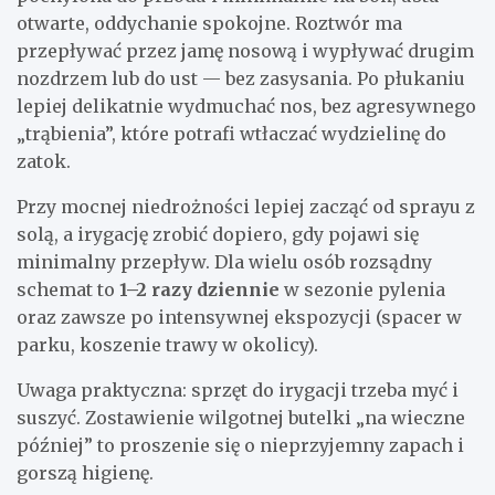
otwarte, oddychanie spokojne. Roztwór ma
przepływać przez jamę nosową i wypływać drugim
nozdrzem lub do ust — bez zasysania. Po płukaniu
lepiej delikatnie wydmuchać nos, bez agresywnego
„trąbienia”, które potrafi wtłaczać wydzielinę do
zatok.
Przy mocnej niedrożności lepiej zacząć od sprayu z
solą, a irygację zrobić dopiero, gdy pojawi się
minimalny przepływ. Dla wielu osób rozsądny
schemat to
1–2 razy dziennie
w sezonie pylenia
oraz zawsze po intensywnej ekspozycji (spacer w
parku, koszenie trawy w okolicy).
Uwaga praktyczna: sprzęt do irygacji trzeba myć i
suszyć. Zostawienie wilgotnej butelki „na wieczne
później” to proszenie się o nieprzyjemny zapach i
gorszą higienę.