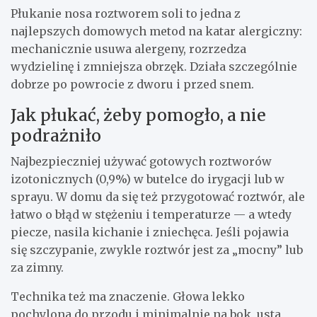
Płukanie nosa roztworem soli to jedna z
najlepszych domowych metod na katar alergiczny:
mechanicznie usuwa alergeny, rozrzedza
wydzielinę i zmniejsza obrzęk. Działa szczególnie
dobrze po powrocie z dworu i przed snem.
Jak płukać, żeby pomogło, a nie
podrażniło
Najbezpieczniej używać gotowych roztworów
izotonicznych (0,9%) w butelce do irygacji lub w
sprayu. W domu da się też przygotować roztwór, ale
łatwo o błąd w stężeniu i temperaturze — a wtedy
piecze, nasila kichanie i zniechęca. Jeśli pojawia
się szczypanie, zwykle roztwór jest za „mocny” lub
za zimny.
Technika też ma znaczenie. Głowa lekko
pochylona do przodu i minimalnie na bok, usta