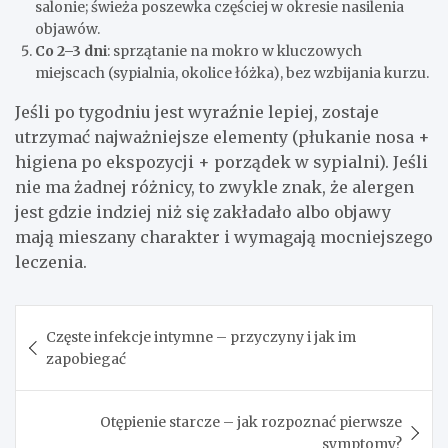
salonie; świeża poszewka częściej w okresie nasilenia
objawów.
Co 2–3 dni
: sprzątanie na mokro w kluczowych
miejscach (sypialnia, okolice łóżka), bez wzbijania kurzu.
Jeśli po tygodniu jest wyraźnie lepiej, zostaje
utrzymać najważniejsze elementy (płukanie nosa +
higiena po ekspozycji + porządek w sypialni). Jeśli
nie ma żadnej różnicy, to zwykle znak, że alergen
jest gdzie indziej niż się zakładało albo objawy
mają mieszany charakter i wymagają mocniejszego
leczenia.
Nawigacja
Częste infekcje intymne – przyczyny i jak im
wpisu
zapobiegać
Otępienie starcze – jak rozpoznać pierwsze
symptomy?