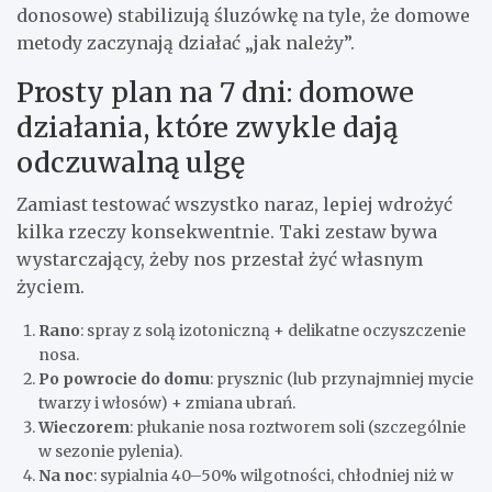
donosowe) stabilizują śluzówkę na tyle, że domowe
metody zaczynają działać „jak należy”.
Prosty plan na 7 dni: domowe
działania, które zwykle dają
odczuwalną ulgę
Zamiast testować wszystko naraz, lepiej wdrożyć
kilka rzeczy konsekwentnie. Taki zestaw bywa
wystarczający, żeby nos przestał żyć własnym
życiem.
Rano
: spray z solą izotoniczną + delikatne oczyszczenie
nosa.
Po powrocie do domu
: prysznic (lub przynajmniej mycie
twarzy i włosów) + zmiana ubrań.
Wieczorem
: płukanie nosa roztworem soli (szczególnie
w sezonie pylenia).
Na noc
: sypialnia 40–50% wilgotności, chłodniej niż w