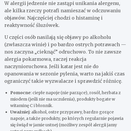
W alergii jedzenie nie zastąpi unikania alergenu,
ale kilka rzeczy potrafi namieszać w odczuwaniu
objawów. Najczęściej chodzi o histaminę i
reaktywność śluzówek.
U części osób nasilają się objawy po alkoholu
(zwłaszcza winie) i po bardzo ostrych potrawach —
nos zaczyna „cieknąć” odruchowo. To nie zawsze
alergia pokarmowa, raczej reakcja
naczynioruchowa. Jeśli katar jest nie do
opanowania w sezonie pylenia, warto na jakiś czas
ograniczyć takie wyzwalacze i sprawdzić różnicę.
Pomocne
: ciepłe napoje (nie parzące), rosół, herbata z
miodem (jeśli nie ma uczulenia), produkty bogate w
witaminę C i błonnik.
Uważniej
: alkohol, ostre przyprawy, bardzo gorące
napoje, a także produkty, po których regularnie pojawia
się świąd w jamie ustnej (możliwy zespół alergii jamy