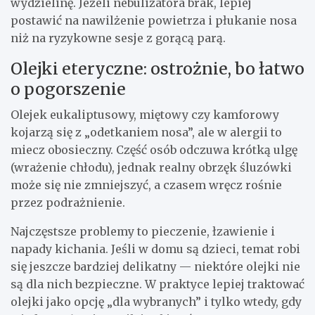
wydzielinę. Jeżeli nebulizatora brak, lepiej
postawić na nawilżenie powietrza i płukanie nosa
niż na ryzykowne sesje z gorącą parą.
Olejki eteryczne: ostrożnie, bo łatwo
o pogorszenie
Olejek eukaliptusowy, miętowy czy kamforowy
kojarzą się z „odetkaniem nosa”, ale w alergii to
miecz obosieczny. Część osób odczuwa krótką ulgę
(wrażenie chłodu), jednak realny obrzęk śluzówki
może się nie zmniejszyć, a czasem wręcz rośnie
przez podrażnienie.
Najczęstsze problemy to pieczenie, łzawienie i
napady kichania. Jeśli w domu są dzieci, temat robi
się jeszcze bardziej delikatny — niektóre olejki nie
są dla nich bezpieczne. W praktyce lepiej traktować
olejki jako opcję „dla wybranych” i tylko wtedy, gdy