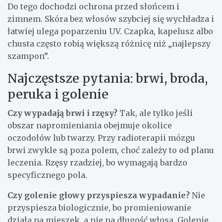
Do tego dochodzi ochrona przed słońcem i
zimnem. Skóra bez włosów szybciej się wychładza i
łatwiej ulega poparzeniu UV. Czapka, kapelusz albo
chusta często robią większą różnicę niż „najlepszy
szampon”.
Najczęstsze pytania: brwi, broda,
peruka i golenie
Czy wypadają brwi i rzęsy?
Tak, ale tylko jeśli
obszar napromieniania obejmuje okolice
oczodołów lub twarzy. Przy radioterapii mózgu
brwi zwykle są poza polem, choć zależy to od planu
leczenia. Rzęsy rzadziej, bo wymagają bardzo
specyficznego pola.
Czy golenie głowy przyspiesza wypadanie?
Nie
przyspiesza biologicznie, bo promieniowanie
działa na mieszek, a nie na długość włosa. Golenie