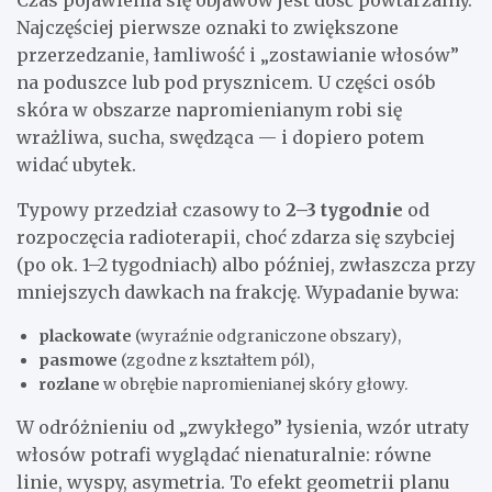
Czas pojawienia się objawów jest dość powtarzalny.
Najczęściej pierwsze oznaki to zwiększone
przerzedzanie, łamliwość i „zostawianie włosów”
na poduszce lub pod prysznicem. U części osób
skóra w obszarze napromienianym robi się
wrażliwa, sucha, swędząca — i dopiero potem
widać ubytek.
Typowy przedział czasowy to
2–3 tygodnie
od
rozpoczęcia radioterapii, choć zdarza się szybciej
(po ok. 1–2 tygodniach) albo później, zwłaszcza przy
mniejszych dawkach na frakcję. Wypadanie bywa:
plackowate
(wyraźnie odgraniczone obszary),
pasmowe
(zgodne z kształtem pól),
rozlane
w obrębie napromienianej skóry głowy.
W odróżnieniu od „zwykłego” łysienia, wzór utraty
włosów potrafi wyglądać nienaturalnie: równe
linie, wyspy, asymetria. To efekt geometrii planu