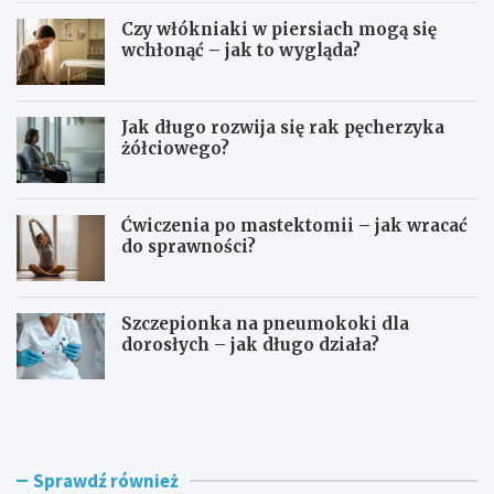
Czy włókniaki w piersiach mogą się
wchłonąć – jak to wygląda?
Jak długo rozwija się rak pęcherzyka
żółciowego?
Ćwiczenia po mastektomii – jak wracać
do sprawności?
Szczepionka na pneumokoki dla
dorosłych – jak długo działa?
T
I
e
m
r
m
a
u
p
n
Sprawdź również
i
o