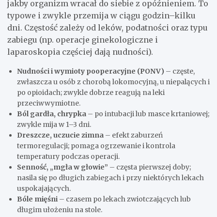
jakby organizm wracał do siebie z opóźnieniem. To
typowe i zwykle przemija w ciągu godzin–kilku
dni. Częstość zależy od leków, podatności oraz typu
zabiegu (np. operacje ginekologiczne i
laparoskopia częściej dają nudności).
Nudności i wymioty pooperacyjne (PONV)
– częste,
zwłaszcza u osób z chorobą lokomocyjną, u niepalących i
po opioidach; zwykle dobrze reagują na leki
przeciwwymiotne.
Ból gardła, chrypka
– po intubacji lub masce krtaniowej;
zwykle mija w 1–3 dni.
Dreszcze, uczucie zimna
– efekt zaburzeń
termoregulacji; pomaga ogrzewanie i kontrola
temperatury podczas operacji.
Senność, „mgła w głowie”
– częsta pierwszej doby;
nasila się po długich zabiegach i przy niektórych lekach
uspokajających.
Bóle mięśni
– czasem po lekach zwiotczających lub
długim ułożeniu na stole.