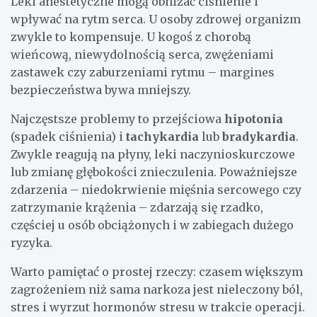
Leki anestetyczne mogą obniżać ciśnienie i
wpływać na rytm serca. U osoby zdrowej organizm
zwykle to kompensuje. U kogoś z chorobą
wieńcową, niewydolnością serca, zwężeniami
zastawek czy zaburzeniami rytmu – margines
bezpieczeństwa bywa mniejszy.
Najczęstsze problemy to przejściowa
hipotonia
(spadek ciśnienia) i
tachykardia
lub
bradykardia
.
Zwykle reagują na płyny, leki naczynioskurczowe
lub zmianę głębokości znieczulenia. Poważniejsze
zdarzenia – niedokrwienie mięśnia sercowego czy
zatrzymanie krążenia – zdarzają się rzadko,
częściej u osób obciążonych i w zabiegach dużego
ryzyka.
Warto pamiętać o prostej rzeczy: czasem większym
zagrożeniem niż sama narkoza jest nieleczony ból,
stres i wyrzut hormonów stresu w trakcie operacji.