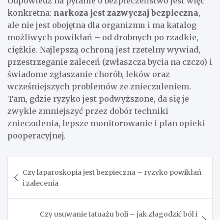
Odpowiedź na pytanie o bezpieczeństwo jest więc
konkretna:
narkoza jest zazwyczaj bezpieczna
,
ale nie jest obojętna dla organizmu i ma katalog
możliwych powikłań – od drobnych po rzadkie,
ciężkie. Najlepszą ochroną jest rzetelny wywiad,
przestrzeganie zaleceń (zwłaszcza bycia na czczo) i
świadome zgłaszanie chorób, leków oraz
wcześniejszych problemów ze znieczuleniem.
Tam, gdzie ryzyko jest podwyższone, da się je
zwykle zmniejszyć przez dobór techniki
znieczulenia, lepsze monitorowanie i plan opieki
pooperacyjnej.
Nawigacja
Czy laparoskopia jest bezpieczna – ryzyko powikłań
wpisu
i zalecenia
Czy usuwanie tatuażu boli – jak złagodzić ból i