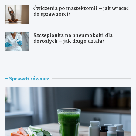
Ćwiczenia po mastektomii – jak wracać
do sprawności?
Szczepionka na pneumokoki dla
dorosłych – jak długo działa?
T
I
e
m
r
m
a
u
p
n
Sprawdź również
i
o
a
t
G
e
e
r
r
a
s
p
o
i
n
a
a
r
–
a