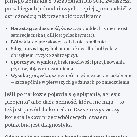
pilnego kontaktu z personelem lub SOR, zwłaszcza
po zabiegach jednodniowych. Lepiej „przesadzić” z
ostrożnością niż przegapić powikłanie.
Narastająca duszność
, świszczący oddech, sinienie ust,
saturacja niska (jeśli jest pulsoksymetr).
Ból w klatce piersiowej
, kołatanie, omdlenie.
Silny, narastający ból
mimo leków albo ból łydki z
obrzękiem (ryzyko zakrzepicy).
Uporczywe wymioty
, brak możliwości przyjmowania
płynów, objawy odwodnienia.
Wysoka gorączka
, sztywność mięśni, znaczne osłabienie
– szczególnie w pierwszych godzinach po znieczuleniu.
Jeśli po narkozie pojawia się splątanie, agresja,
„urojenia” albo duża senność, która nie mija – to
też jest powód do kontaktu. Czasem wystarczy
korekta leków przeciwbólowych, czasem
potrzebna jest diagnostyka.