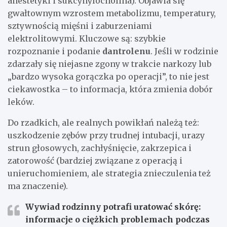
anestetyki i sukcynylocholina). Objawia się
gwałtownym wzrostem metabolizmu, temperatury,
sztywnością mięśni i zaburzeniami
elektrolitowymi. Kluczowe są: szybkie
rozpoznanie i podanie
dantrolenu
. Jeśli w rodzinie
zdarzały się niejasne zgony w trakcie narkozy lub
„bardzo wysoka gorączka po operacji”, to nie jest
ciekawostka – to informacja, która zmienia dobór
leków.
Do rzadkich, ale realnych powikłań należą też:
uszkodzenie zębów przy trudnej intubacji, urazy
strun głosowych, zachłyśnięcie, zakrzepica i
zatorowość (bardziej związane z operacją i
unieruchomieniem, ale strategia znieczulenia też
ma znaczenie).
Wywiad rodzinny potrafi uratować skórę:
informacje o ciężkich problemach podczas