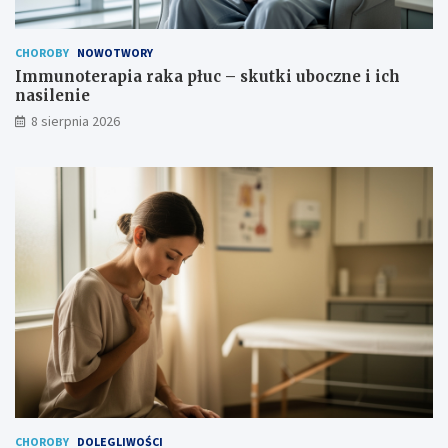
e
n
c
a
z
s
CHOROBY
NOWOTWORY
n
i
Immunoterapia raka płuc – skutki uboczne i ich
a
l
nasilenie
?
e
8 sierpnia 2026
n
i
e
CHOROBY
DOLEGLIWOŚCI