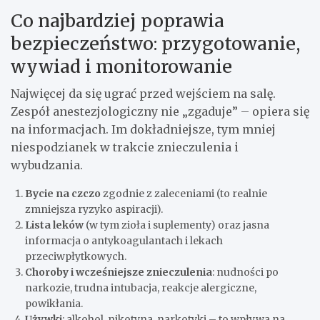
Co najbardziej poprawia
bezpieczeństwo: przygotowanie,
wywiad i monitorowanie
Najwięcej da się ugrać przed wejściem na salę.
Zespół anestezjologiczny nie „zgaduje” – opiera się
na informacjach. Im dokładniejsze, tym mniej
niespodzianek w trakcie znieczulenia i
wybudzania.
Bycie na czczo
zgodnie z zaleceniami (to realnie
zmniejsza ryzyko aspiracji).
Lista leków
(w tym zioła i suplementy) oraz jasna
informacja o antykoagulantach i lekach
przeciwpłytkowych.
Choroby i wcześniejsze znieczulenia
: nudności po
narkozie, trudna intubacja, reakcje alergiczne,
powikłania.
Używki
: alkohol, nikotyna, narkotyki – to wpływa na