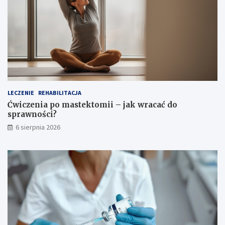
ż
ć
ó
d
ł
o
c
s
i
p
o
r
w
a
e
w
g
n
o
o
LECZENIE
REHABILITACJA
?
ś
Ćwiczenia po mastektomii – jak wracać do
c
sprawności?
i
6 sierpnia 2026
?