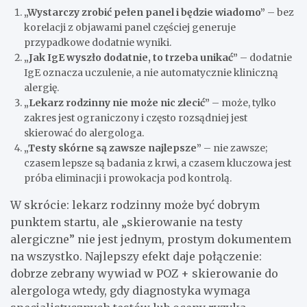
„Wystarczy zrobić pełen panel i będzie wiadomo”
– bez
korelacji z objawami panel częściej generuje
przypadkowe dodatnie wyniki.
„Jak IgE wyszło dodatnie, to trzeba unikać”
– dodatnie
IgE oznacza uczulenie, a nie automatycznie kliniczną
alergię.
„Lekarz rodzinny nie może nic zlecić”
– może, tylko
zakres jest ograniczony i często rozsądniej jest
skierować do alergologa.
„Testy skórne są zawsze najlepsze”
– nie zawsze;
czasem lepsze są badania z krwi, a czasem kluczowa jest
próba eliminacji i prowokacja pod kontrolą.
W skrócie: lekarz rodzinny może być dobrym
punktem startu, ale „skierowanie na testy
alergiczne” nie jest jednym, prostym dokumentem
na wszystko. Najlepszy efekt daje połączenie:
dobrze zebrany wywiad w POZ + skierowanie do
alergologa wtedy, gdy diagnostyka wymaga