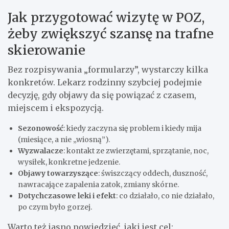
Jak przygotować wizytę w POZ,
żeby zwiększyć szansę na trafne
skierowanie
Bez rozpisywania „formularzy”, wystarczy kilka
konkretów. Lekarz rodzinny szybciej podejmie
decyzję, gdy objawy da się powiązać z czasem,
miejscem i ekspozycją.
Sezonowość
: kiedy zaczyna się problem i kiedy mija
(miesiące, a nie „wiosną”).
Wyzwalacze
: kontakt ze zwierzętami, sprzątanie, noc,
wysiłek, konkretne jedzenie.
Objawy towarzyszące
: świszczący oddech, duszność,
nawracające zapalenia zatok, zmiany skórne.
Dotychczasowe leki i efekt
: co działało, co nie działało,
po czym było gorzej.
Warto też jasno powiedzieć, jaki jest cel: