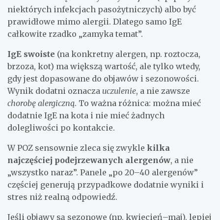
niektórych infekcjach pasożytniczych) albo być
prawidłowe mimo alergii. Dlatego samo IgE
całkowite rzadko „zamyka temat”.
IgE swoiste
(na konkretny alergen, np. roztocza,
brzoza, kot) ma większą wartość, ale tylko wtedy,
gdy jest dopasowane do objawów i sezonowości.
Wynik dodatni oznacza
uczulenie
, a nie zawsze
chorobę alergiczną
. To ważna różnica: można mieć
dodatnie IgE na kota i nie mieć żadnych
dolegliwości po kontakcie.
W POZ sensownie zleca się zwykle
kilka
najczęściej podejrzewanych alergenów
, a nie
„wszystko naraz”. Panele „po 20–40 alergenów”
częściej generują przypadkowe dodatnie wyniki i
stres niż realną odpowiedź.
Jeśli objawy są sezonowe (np. kwiecień–maj), lepiej