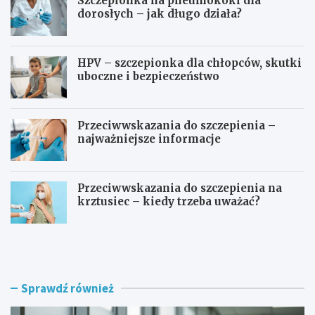
Szczepionka na pneumokoki dla
dorosłych – jak długo działa?
HPV – szczepionka dla chłopców, skutki
uboczne i bezpieczeństwo
Przeciwwskazania do szczepienia –
najważniejsze informacje
Przeciwwskazania do szczepienia na
krztusiec – kiedy trzeba uważać?
J
Ć
a
w
k
i
d
c
ł
z
Sprawdź również
u
e
g
n