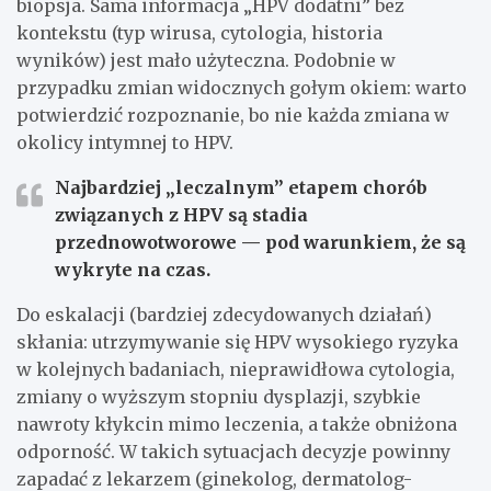
biopsja. Sama informacja „HPV dodatni” bez
kontekstu (typ wirusa, cytologia, historia
wyników) jest mało użyteczna. Podobnie w
przypadku zmian widocznych gołym okiem: warto
potwierdzić rozpoznanie, bo nie każda zmiana w
okolicy intymnej to HPV.
Najbardziej „leczalnym” etapem chorób
związanych z HPV są stadia
przednowotworowe — pod warunkiem, że są
wykryte na czas.
Do eskalacji (bardziej zdecydowanych działań)
skłania: utrzymywanie się HPV wysokiego ryzyka
w kolejnych badaniach, nieprawidłowa cytologia,
zmiany o wyższym stopniu dysplazji, szybkie
nawroty kłykcin mimo leczenia, a także obniżona
odporność. W takich sytuacjach decyzje powinny
zapadać z lekarzem (ginekolog, dermatolog-