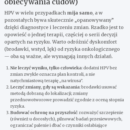
obiecywania cudów)
HPV w wielu przypadkach
mija samo
, a w
pozostałych bywa skutecznie „opanowywany”
dzięki diagnostyce i leczeniu zmian. Rzadko jest to
opowieść o jednej terapii, częściej o serii decyzji
opartych na ryzyku. Warto odróżnić dyskomfort
(brodawki, wstyd, lęk) od ryzyka onkologicznego
— oba są ważne, ale wymagają innych działań.
Nie leczyć wyniku, tylko człowieka
: dodatni HPV bez
zmian zwykle oznacza plan kontroli, a nie
natychmiastową terapię „na wirusa”.
Leczyć zmiany, gdy są wskazania
: brodawki usuwać
metodą dobraną do lokalizacji; zmiany
przednowotworowe prowadzić zgodnie z oceną stopnia
ryzyka.
Budować ochronę na przyszłość
: rozważyć szczepienie
(również u dorosłych), pilnować badań przesiewowych,
ograniczać palenie i dbać o czynniki osłabiające