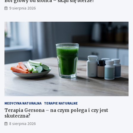
Ból głowy od słońca – skąd się bierze?
o
9 sierpnia 2026
MEDYCYNA NATURALNA
TERAPIE NATURALNE
Terapia Gersona – na czym polega i czy jest
skuteczna?
8 sierpnia 2026