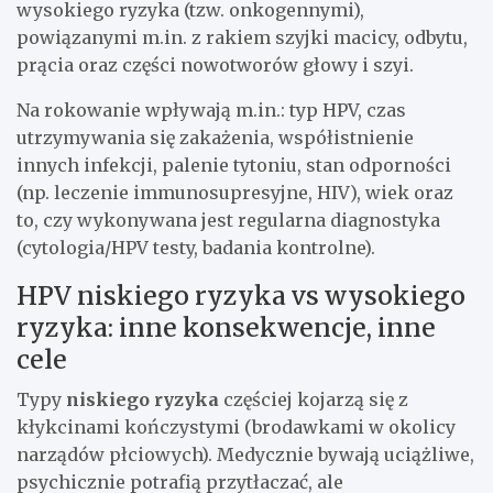
wysokiego ryzyka (tzw. onkogennymi),
powiązanymi m.in. z rakiem szyjki macicy, odbytu,
prącia oraz części nowotworów głowy i szyi.
Na rokowanie wpływają m.in.: typ HPV, czas
utrzymywania się zakażenia, współistnienie
innych infekcji, palenie tytoniu, stan odporności
(np. leczenie immunosupresyjne, HIV), wiek oraz
to, czy wykonywana jest regularna diagnostyka
(cytologia/HPV testy, badania kontrolne).
HPV niskiego ryzyka vs wysokiego
ryzyka: inne konsekwencje, inne
cele
Typy
niskiego ryzyka
częściej kojarzą się z
kłykcinami kończystymi (brodawkami w okolicy
narządów płciowych). Medycznie bywają uciążliwe,
psychicznie potrafią przytłaczać, ale