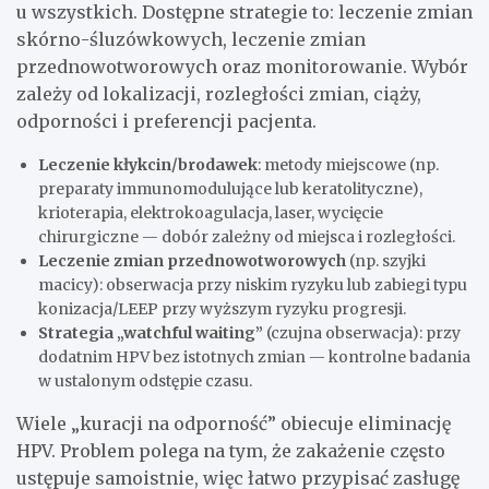
u wszystkich. Dostępne strategie to: leczenie zmian
skórno-śluzówkowych, leczenie zmian
przednowotworowych oraz monitorowanie. Wybór
zależy od lokalizacji, rozległości zmian, ciąży,
odporności i preferencji pacjenta.
Leczenie kłykcin/brodawek
: metody miejscowe (np.
preparaty immunomodulujące lub keratolityczne),
krioterapia, elektrokoagulacja, laser, wycięcie
chirurgiczne — dobór zależny od miejsca i rozległości.
Leczenie zmian przednowotworowych
(np. szyjki
macicy): obserwacja przy niskim ryzyku lub zabiegi typu
konizacja/LEEP przy wyższym ryzyku progresji.
Strategia „watchful waiting”
(czujna obserwacja): przy
dodatnim HPV bez istotnych zmian — kontrolne badania
w ustalonym odstępie czasu.
Wiele „kuracji na odporność” obiecuje eliminację
HPV. Problem polega na tym, że zakażenie często
ustępuje samoistnie, więc łatwo przypisać zasługę