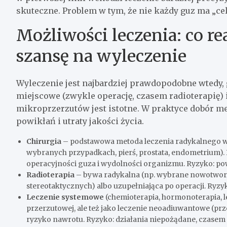
skuteczne. Problem w tym, że nie każdy guz ma „cel
Możliwości leczenia: co re
szansę na wyleczenie
Wyleczenie jest najbardziej prawdopodobne wtedy,
miejscowe (zwykle operację, czasem radioterapię) i
mikroprzerzutów jest istotne. W praktyce dobór me
powikłań i utraty jakości życia.
Chirurgia
– podstawowa metoda leczenia radykalnego w w
wybranych przypadkach, pierś, prostata, endometrium). 
operacyjności guza i wydolności organizmu. Ryzyko: pow
Radioterapia
– bywa radykalna (np. wybrane nowotwory 
stereotaktycznych) albo uzupełniająca po operacji. Ryzy
Leczenie systemowe
(chemioterapia, hormonoterapia, 
przerzutowej, ale też jako leczenie neoadiuwantowe (prz
ryzyko nawrotu. Ryzyko: działania niepożądane, czase