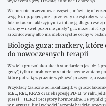
wyleczenia
(czyli trwałej eliminacji choroby).
W chorobie przerzutowej częściej mówi się o
lecze
wyjątki: np. pojedyncze przerzuty do wątroby w ra
lub metodami ablacyjnymi z intencją długotrwałej r
strony – nawet pozornie „mały” guz może mieć agres
zróżnicowany albo ma niekorzystne cechy w badan
Biologia guza: markery, które
do nowoczesnych terapii
W wielu gruczolakorakach standardem jest dziś pr
geny”, tylko o praktyczny skutek: pewne zmiany po
które potrafią wyraźnie wydłużyć przeżycie, a cza
Przykłady (zależne od lokalizacji): w gruczolakora
MET, RET, KRAS
oraz ekspresję
PD-L1
; w raku jeli
piersi –
HER2
i receptory hormonalne. Te wyniki p
w pierwszej linii wchodzi leczenie bardziej precyz