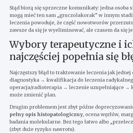
Stąd biorą się sprzeczne komunikaty: jedna osoba sł
mogą mieć ten sam „gruczolakorak” w innym stad
leczenia powoduje, że część nowotworów przerzut
zawsze da się je wyeliminować, ale czasem da się j
Wybory terapeutyczne i i
najczęściej popełnia się b
Najczęstszy błąd to traktowanie leczenia jak jednej
diagnostyka → kwalifikacja do leczenia radykalne
operacja/radioterapia → leczenie uzupełniające → k
może zmienić plan.
Drugim problemem jest zbyt późne doprecyzowanie
pełny opis histopatologiczny
, ocena węzłów, mar
badania molekularne. Bez tego łatwo albo „przelecz
(zbyt duże ryzyko nawrotu).