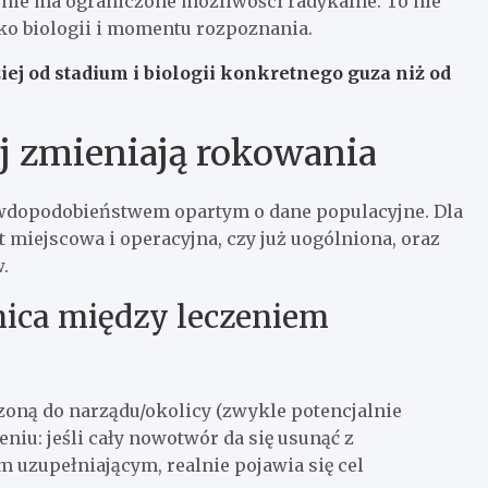
zenie ma ograniczone możliwości radykalne. To nie
ylko biologii i momentu rozpoznania.
ej od stadium i biologii konkretnego guza niż od
ej zmieniają rokowania
awdopodobieństwem opartym o dane populacyjne. Dla
t miejscowa i operacyjna, czy już uogólniona, oraz
.
ica między leczeniem
czoną do narządu/okolicy (zwykle potencjalnie
niu: jeśli cały nowotwór da się usunąć z
uzupełniającym, realnie pojawia się cel