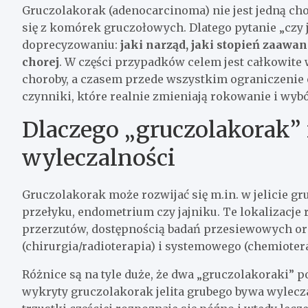
Gruczolakorak (adenocarcinoma) nie jest jedną c
się z komórek gruczołowych. Dlatego pytanie „czy 
doprecyzowaniu:
jaki narząd, jaki stopień zaawa
chorej
. W części przypadków celem jest całkowite 
choroby, a czasem przede wszystkim ograniczenie 
czynniki, które realnie zmieniają rokowanie i wybó
Dlaczego „gruczolakorak” 
wyleczalności
Gruczolakorak może rozwijać się m.in. w jelicie gru
przełyku, endometrium czy jajniku. Te lokalizacje
przerzutów, dostępnością badań przesiewowych or
(chirurgia/radioterapia) i systemowego (chemioter
Różnice są na tyle duże, że dwa „gruczolakoraki” 
wykryty gruczolakorak jelita grubego bywa wylecz