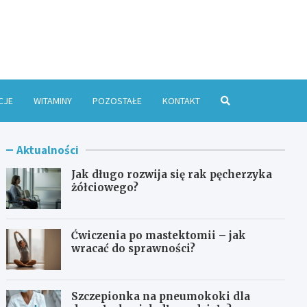
e Online
CJE
WITAMINY
POZOSTAŁE
KONTAKT
Aktualności
Jak długo rozwija się rak pęcherzyka
żółciowego?
Ćwiczenia po mastektomii – jak
wracać do sprawności?
Szczepionka na pneumokoki dla