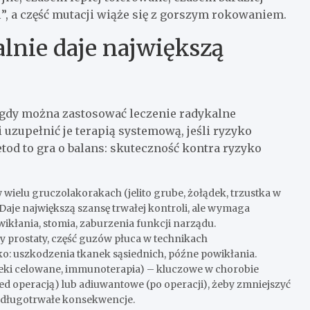
”, a część mutacji wiąże się z gorszym rokowaniem.
alnie daje największą
 gdy można zastosować leczenie radykalne
 uzupełnić je terapią systemową, jeśli ryzyko
tod to gra o balans: skuteczność kontra ryzyko
ielu gruczolakorakach (jelito grube, żołądek, trzustka w
Daje największą szansę trwałej kontroli, ale wymaga
ikłania, stomia, zaburzenia funkcji narządu.
prostaty, część guzów płuca w technikach
ko: uszkodzenia tkanek sąsiednich, późne powikłania.
leki celowane, immunoterapia) – kluczowe w chorobie
ed operacją) lub adiuwantowe (po operacji), żeby zmniejszyć
m długotrwałe konsekwencje.