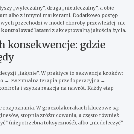
yszy „wyleczalny”, druga „nieuleczalny”, a obie
ium albo z innymi markerami. Dodatkowo postęp
owych przechodzi w model choroby przewlekłej: nie
e
kontrolować latami
z akceptowalną jakością życia.
ch konsekwencje: gdzie
łędy
 decyzji „tak/nie”. W praktyce to sekwencja kroków:
go → ewentualna terapia przedoperacyjna →
ontrola i szybka reakcja na nawrót. Każdy etap
 rozpoznania. W gruczolakorakach kluczowe są:
ginesów, stopnia zróżnicowania, a często również
yć” (niepotrzebna toksyczność), albo „niedoleczyć”