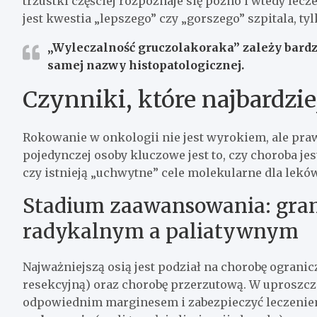
trzustki częściej rozpoznaje się późno i wtedy lec
jest kwestia „lepszego” czy „gorszego” szpitala, t
„Wyleczalność gruczolakoraka” zależy bardzi
samej nazwy histopatologicznej.
Czynniki, które najbardzi
Rokowanie w onkologii nie jest wyrokiem, ale pr
pojedynczej osoby kluczowe jest to, czy choroba jes
czy istnieją „uchwytne” cele molekularne dla leków
Stadium zaawansowania: gran
radykalnym a paliatywnym
Najważniejszą osią jest podział na chorobę ograni
resekcyjną) oraz chorobę przerzutową. W uproszcze
odpowiednim marginesem i zabezpieczyć leczeniem 