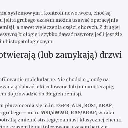
niu systemowym
i kontroli nowotworu, choć są
ku jelita grubego czasem można usuwać operacyjnie
emisji, a nawet wyleczenia części chorych. Z drugiej
ywną biologię i szybko dawać nawroty, jeśli jest źle
iu histopatologicznym.
 otwierają (lub zamykają) drzwi
ofilowanie molekularne. Nie chodzi o „modę na
zwalają dobrać leki celowane lub immunoterapię,
sem doprowadzić do długich remisji.
ku płuca ocenia się m.in.
EGFR, ALK, ROS1, BRAF,
ta grubego – m.in.
MSI/dMMR
,
RAS/BRAF
; w raku
otrafią zmienić strategię: zamiast klasycznej chemii
yjne, czasem lepiej tolerowane, czasem bardziej