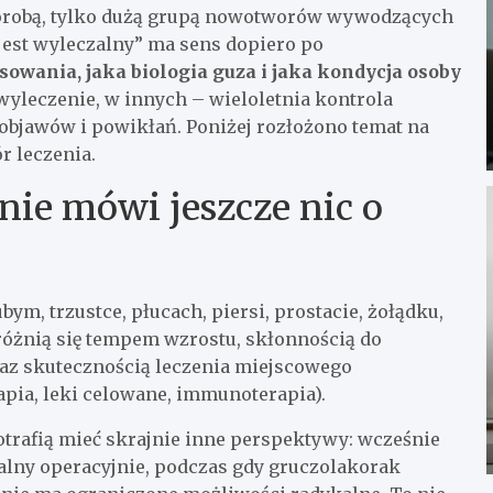
horobą, tylko dużą grupą nowotworów wywodzących
jest wyleczalny” ma sens dopiero po
nsowania, jaka biologia guza i jaka kondycja osoby
wyleczenie, w innych – wieloletnia kontrola
objawów i powikłań. Poniżej rozłożono temat na
r leczenia.
nie mówi jeszcze nic o
bym, trzustce, płucach, piersi, prostacie, żołądku,
 różnią się tempem wzrostu, skłonnością do
az skutecznością leczenia miejscowego
apia, leki celowane, immunoterapia).
potrafią mieć skrajnie inne perspektywy: wcześnie
alny operacyjnie, podczas gdy gruczolakorak