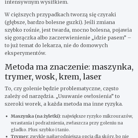
intensywnym wysiłkiem.
W cięższych przypadkach tworzą się czyraki
(głębsze, bardzo bolesne guzki). Jeśli zmiana
szybko rośnie, jest twarda, mocno bolesna, pojawia
się gorączka albo zaczerwienienie „idzie pasem” –
to już temat do lekarza, nie do domowych
eksperymentów.
Metoda ma znaczenie: maszynka,
trymer, wosk, krem, laser
To, czy golenie będzie problematyczne, często
zależy od narzędzia. „Usuwanie owłosienia” to
szeroki worek, a każda metoda ma inne ryzyka.
Maszynka (na żyletki)
: największe ryzyko mikrourazów,
wrastania i podrażnienia, zwłaszcza przy goleniu na
gładko. Plus: szybko i tanio.
Trymer
: zwykle najłagodniejsza opcja dla skóry, bo nie