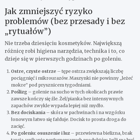
Jak zmniejszyć ryzyko
problemów (bez przesady i bez
„rytuałów”)
Nie trzeba dziesięciu kosmetyków. Największą
różnicę robi higiena narzędzia, technika i to, co
dzieje się w pierwszych godzinach po goleniu.
Ostre, czyste ostrze
– tępe ostrza zwiększają liczbę
pociągnięć i mikrourazów. Maszynki nie powinny „leżeć
mokre” pod prysznicem tygodniami.
Poślizg
– golenie na sucho w tych okolicach prawie
zawsze kończy się źle. Żel/pianka bez intensywnych
zapachów zwykle wypada lepiej niż mydło.
Bez dociskania
– skóra w pachwinach i na wzgórku
łonowym łatwo się fałduje. Docisk to prosta droga do
zacięć.
Po goleniu: osuszenie i luz
– przewiewna bielizna, brak