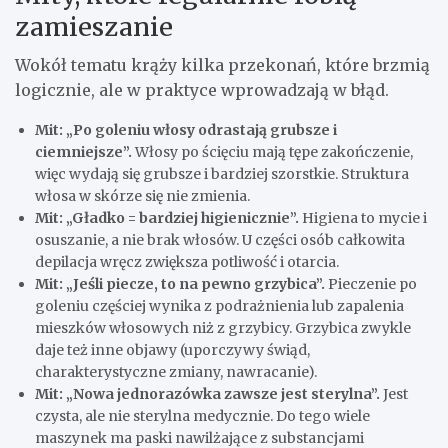
zamieszanie
Wokół tematu krąży kilka przekonań, które brzmią
logicznie, ale w praktyce wprowadzają w błąd.
Mit: „Po goleniu włosy odrastają grubsze i
ciemniejsze”.
Włosy po ścięciu mają tępe zakończenie,
więc wydają się grubsze i bardziej szorstkie. Struktura
włosa w skórze się nie zmienia.
Mit: „Gładko = bardziej higienicznie”.
Higiena to mycie i
osuszanie, a nie brak włosów. U części osób całkowita
depilacja wręcz zwiększa potliwość i otarcia.
Mit: „Jeśli piecze, to na pewno grzybica”.
Pieczenie po
goleniu częściej wynika z podrażnienia lub zapalenia
mieszków włosowych niż z grzybicy. Grzybica zwykle
daje też inne objawy (uporczywy świąd,
charakterystyczne zmiany, nawracanie).
Mit: „Nowa jednorazówka zawsze jest sterylna”.
Jest
czysta, ale nie sterylna medycznie. Do tego wiele
maszynek ma paski nawilżające z substancjami