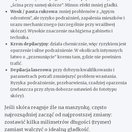
„ścina przy samej skórze”. Minus: efekt mniej gładki.
Wosk / pasta cukrowa
: mniej problemów z „tępym
odrostem”, ale ryzyko podrażnień, zapalenia mieszków i
urazu mechanicznego (szczególnie przy wrażliwej
skórze). Wysokie znaczenie ma higiena gabinetu i
technika.
Krem depilacyjny
: działa chemicznie, więc ryzykiem jest
oparzenie i silne podrażnienie. W okolicach intymnych
łatwo o „przesunięcie” kremu tam, gdzie nie powinien
trafić.
Depilacja laserowa
: przy dobrym kwalifikowaniu i
parametrach potrafi zmniejszyć problem wrastania.
Ryzyka: podrażnienie, przebarwienia, rzadziej oparzenia
(zwłaszcza przy złym doborze ustawień do fototypu
skóry).
Jeśli skóra reaguje źle na maszynkę, często
najrozsądniej zacząć od najprostszej zmiany:
zostawić kilka milimetrów długości (trymer)
zamiast walczyć o idealną gładkość.