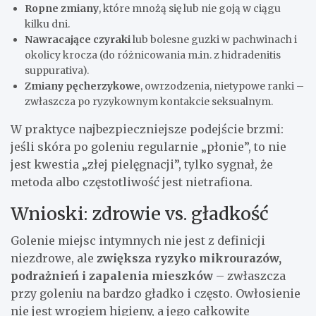
Ropne zmiany
, które mnożą się lub nie goją w ciągu
kilku dni.
Nawracające czyraki
lub bolesne guzki w pachwinach i
okolicy krocza (do różnicowania m.in. z hidradenitis
suppurativa).
Zmiany pęcherzykowe
, owrzodzenia, nietypowe ranki –
zwłaszcza po ryzykownym kontakcie seksualnym.
W praktyce najbezpieczniejsze podejście brzmi:
jeśli skóra po goleniu regularnie „płonie”, to nie
jest kwestia „złej pielęgnacji”, tylko sygnał, że
metoda albo częstotliwość jest nietrafiona.
Wnioski: zdrowie vs. gładkość
Golenie miejsc intymnych nie jest z definicji
niezdrowe, ale
zwiększa ryzyko mikrourazów,
podrażnień i zapalenia mieszków
– zwłaszcza
przy goleniu na bardzo gładko i często. Owłosienie
nie jest wrogiem higieny, a jego całkowite