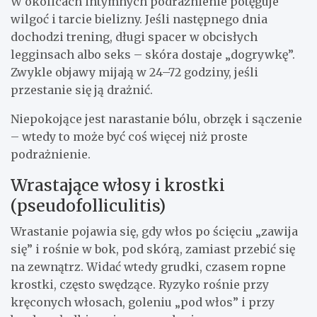
W okolicach intymnych podrażnienie potęguje
wilgoć i tarcie bielizny. Jeśli następnego dnia
dochodzi trening, długi spacer w obcisłych
legginsach albo seks – skóra dostaje „dogrywkę”.
Zwykle objawy mijają w 24–72 godziny, jeśli
przestanie się ją drażnić.
Niepokojące jest narastanie bólu, obrzęk i sączenie
– wtedy to może być coś więcej niż proste
podrażnienie.
Wrastające włosy i krostki
(pseudofolliculitis)
Wrastanie pojawia się, gdy włos po ścięciu „zawija
się” i rośnie w bok, pod skórą, zamiast przebić się
na zewnątrz. Widać wtedy grudki, czasem ropne
krostki, często swędzące. Ryzyko rośnie przy
kręconych włosach, goleniu „pod włos” i przy