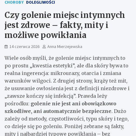
CHOROBY
DOLEGLIWOŚCI
Czy golenie miejsc intymnych
jest zdrowe – fakty, mity i
możliwe powikłania
14 czerwca 2026
Anna Mierzejewska
Wiele osób myśli, że golenie miejsc intymnych to
po prostu „kwestia estetyki”, ale dla skóry bywa to
realna ingerencja: mikrourazy, otarcia i zmiana
warunków wilgoci. Z drugiej strony, krąży też mit,
że usuwanie owłosienia jest z definicji niezdrowe i
„zawsze kończy się infekcją”. Prawda leży
pośrodku:
golenie nie jest ani obowiązkowo
szkodliwe, ani automatycznie bezpieczne
. Dużo
zależy od metody, częstotliwości, typu skóry i tego,
co dzieje się po goleniu. Poniżej zebrane są fakty,
mity i najbardziej typowe powikłania – bez