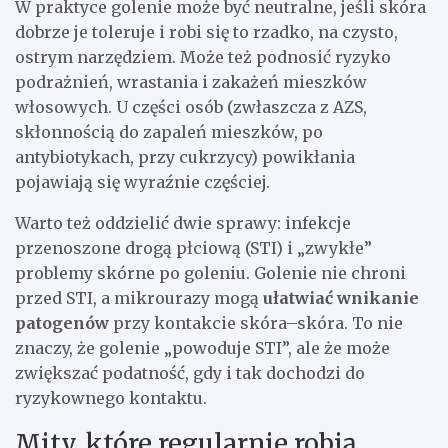
W praktyce golenie może być neutralne, jeśli skóra
dobrze je toleruje i robi się to rzadko, na czysto,
ostrym narzędziem. Może też podnosić ryzyko
podrażnień, wrastania i zakażeń mieszków
włosowych. U części osób (zwłaszcza z AZS,
skłonnością do zapaleń mieszków, po
antybiotykach, przy cukrzycy) powikłania
pojawiają się wyraźnie częściej.
Warto też oddzielić dwie sprawy: infekcje
przenoszone drogą płciową (STI) i „zwykłe”
problemy skórne po goleniu. Golenie nie chroni
przed STI, a mikrourazy mogą
ułatwiać wnikanie
patogenów
przy kontakcie skóra–skóra. To nie
znaczy, że golenie „powoduje STI”, ale że może
zwiększać podatność, gdy i tak dochodzi do
ryzykownego kontaktu.
Mity, które regularnie robią