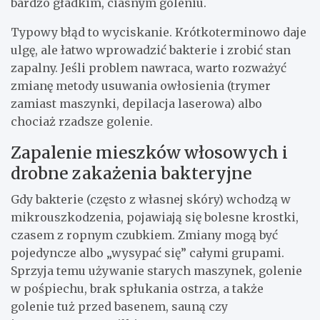
bardzo gładkim, ciasnym goleniu.
Typowy błąd to wyciskanie. Krótkoterminowo daje
ulgę, ale łatwo wprowadzić bakterie i zrobić stan
zapalny. Jeśli problem nawraca, warto rozważyć
zmianę metody usuwania owłosienia (trymer
zamiast maszynki, depilacja laserowa) albo
chociaż rzadsze golenie.
Zapalenie mieszków włosowych i
drobne zakażenia bakteryjne
Gdy bakterie (często z własnej skóry) wchodzą w
mikrouszkodzenia, pojawiają się bolesne krostki,
czasem z ropnym czubkiem. Zmiany mogą być
pojedyncze albo „wysypać się” całymi grupami.
Sprzyja temu używanie starych maszynek, golenie
w pośpiechu, brak spłukania ostrza, a także
golenie tuż przed basenem, sauną czy