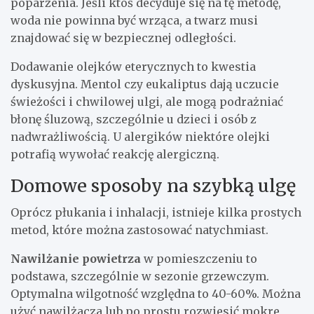
poparzenia. Jeśli ktoś decyduje się na tę metodę,
woda nie powinna być wrząca, a twarz musi
znajdować się w bezpiecznej odległości.
Dodawanie olejków eterycznych to kwestia
dyskusyjna. Mentol czy eukaliptus dają uczucie
świeżości i chwilowej ulgi, ale mogą podrażniać
błonę śluzową, szczególnie u dzieci i osób z
nadwrażliwością. U alergików niektóre olejki
potrafią wywołać reakcję alergiczną.
Domowe sposoby na szybką ulgę
Oprócz płukania i inhalacji, istnieje kilka prostych
metod, które można zastosować natychmiast.
Nawilżanie powietrza
w pomieszczeniu to
podstawa, szczególnie w sezonie grzewczym.
Optymalna wilgotność względna to 40-60%. Można
użyć nawilżacza lub po prostu rozwiesić mokre