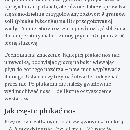
sprayu lub ampułkach, ale równie dobrze sprawdza
się samodzielnie przygotowany roztwór:
9 gramów
soli (płaska łyżeczka) na litr przegotowanej
wody
. Temperatura roztworu powinna być zbliżona
do temperatury ciała – zimny płyn może podrażnić
błonę śluzową.
Technika ma znaczenie. Najlepiej płukać nos nad
umywalką, pochylając głowę na bok i wlewając
płyn do górnego nozdrza – powinien wypływać z
dolnego. Usta należy trzymać otwarte i oddychać
przez nie. Po płukaniu nie należy gwałtownie
wydmuchiwać nosa – delikatne oczyszczenie
wystarczy.
Jak często płukać nos
Przy ostrym zatkanym nosie związanym z infekcją
–
4-6 razy dziennie
. Przy alergii – 2-3 razy. W