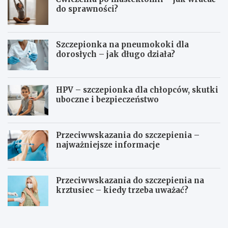
do sprawności?
Szczepionka na pneumokoki dla
dorosłych – jak długo działa?
HPV – szczepionka dla chłopców, skutki
uboczne i bezpieczeństwo
Przeciwwskazania do szczepienia –
najważniejsze informacje
Przeciwwskazania do szczepienia na
krztusiec – kiedy trzeba uważać?
J
Ć
a
w
k
i