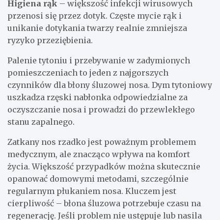
Higiena rąk
– większość infekcji wirusowych
przenosi się przez dotyk. Częste mycie rąk i
unikanie dotykania twarzy realnie zmniejsza
ryzyko przeziębienia.
Palenie tytoniu i przebywanie w zadymionych
pomieszczeniach to jeden z najgorszych
czynników dla błony śluzowej nosa. Dym tytoniowy
uszkadza rzęski nabłonka odpowiedzialne za
oczyszczanie nosa i prowadzi do przewlekłego
stanu zapalnego.
Zatkany nos rzadko jest poważnym problemem
medycznym, ale znacząco wpływa na komfort
życia. Większość przypadków można skutecznie
opanować domowymi metodami, szczególnie
regularnym płukaniem nosa. Kluczem jest
cierpliwość – błona śluzowa potrzebuje czasu na
regenerację. Jeśli problem nie ustępuje lub nasila