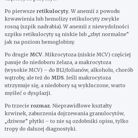
Po pierwsze
retikulocyty
. W anemii z powodu
krwawienia lub hemolizy retikulocyty zwykle
rosną (szpik nadrabia). W anemii z niewydolności
szpiku retikulocyty są niskie lub „zbyt normalne”
jak na poziom hemoglobiny.
Po drugie
MCV
. Mikrocytoza (niskie MCV) częściej
pasuje do niedoboru żelaza, a makrocytoza
(wysokie MCV) – do B12/folianów, alkoholu, chorób
wątroby, ale też do
MDS
. Jeśli makrocytoza
utrzymuje się, a niedobory są wykluczone, warto
myśleć o dysplazji.
Po trzecie
rozmaz
. Nieprawidłowe kształty
krwinek, zaburzenia dojrzewania granulocytów,
„dziwne” płytki – to nie są ozdobniki opisu, tylko
tropy do dalszej diagnostyki.