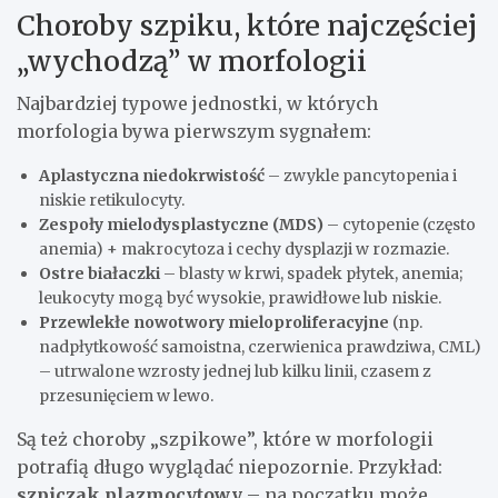
Choroby szpiku, które najczęściej
„wychodzą” w morfologii
Najbardziej typowe jednostki, w których
morfologia bywa pierwszym sygnałem:
Aplastyczna niedokrwistość
– zwykle pancytopenia i
niskie retikulocyty.
Zespoły mielodysplastyczne (MDS)
– cytopenie (często
anemia) + makrocytoza i cechy dysplazji w rozmazie.
Ostre białaczki
– blasty w krwi, spadek płytek, anemia;
leukocyty mogą być wysokie, prawidłowe lub niskie.
Przewlekłe nowotwory mieloproliferacyjne
(np.
nadpłytkowość samoistna, czerwienica prawdziwa, CML)
– utrwalone wzrosty jednej lub kilku linii, czasem z
przesunięciem w lewo.
Są też choroby „szpikowe”, które w morfologii
potrafią długo wyglądać niepozornie. Przykład:
szpiczak plazmocytowy
– na początku może