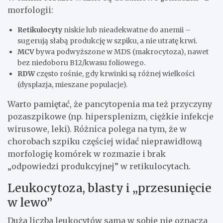
morfologii:
Retikulocyty
niskie lub nieadekwatne do anemii –
sugerują słabą produkcję w szpiku, a nie utratę krwi.
MCV
bywa podwyższone w MDS (makrocytoza), nawet
bez niedoboru B12/kwasu foliowego.
RDW
często rośnie, gdy krwinki są różnej wielkości
(dysplazja, mieszane populacje).
Warto pamiętać, że pancytopenia ma też przyczyny
pozaszpikowe (np. hipersplenizm, ciężkie infekcje
wirusowe, leki). Różnica polega na tym, że w
chorobach szpiku częściej widać nieprawidłową
morfologię komórek w rozmazie i brak
„odpowiedzi produkcyjnej” w retikulocytach.
Leukocytoza, blasty i „przesunięcie
w lewo”
Duża liczba leukocytów sama w sobie nie oznacza