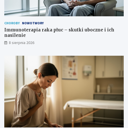
t
h
e
n
c
a
z
s
CHOROBY
NOWOTWORY
n
i
Immunoterapia raka płuc – skutki uboczne i ich
a
l
nasilenie
?
e
8 sierpnia 2026
n
i
e