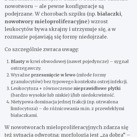
nowotworu – ale pewne konfiguracje są
podejrzane. W chorobach szpiku (np.
białaczki
,
nowotwory mieloproliferacyjne
) wzrost
leukocytów bywa skrajny i utrzymuje się, a w
rozmazie pojawiają się formy niedojrzałe.
Co szczególnie zwraca uwagę:
Blasty
w krwi obwodowej (nawet pojedyncze) – sygnał
ostrzegawczy.
Wyraźne
przesunięcie w lewo
(młode formy
granulocytów) bez typowego kontekstu ostrej infekcji.
Leukocytoza + równoczesne
nieprawidłowe płytki
(bardzo wysokie lub niskie) i/lub niedokrwistość.
Nietypowa dominacja jednej frakcji (np. utrwalona
limfocytoza) – do różnicowania m.in. z przewlekłymi
białaczkami.
W nowotworach mieloproliferacyjnych zdarza się
też sytuacja odwrotna: morfologia jest „za dobra” –