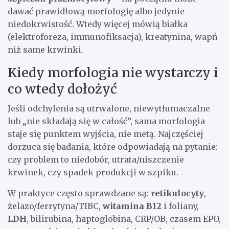
dawać prawidłową morfologię albo jedynie
niedokrwistość. Wtedy więcej mówią białka
(elektroforeza, immunofiksacja), kreatynina, wapń
niż same krwinki.
Kiedy morfologia nie wystarczy i
co wtedy dołożyć
Jeśli odchylenia są utrwalone, niewytłumaczalne
lub „nie składają się w całość”, sama morfologia
staje się punktem wyjścia, nie metą. Najczęściej
dorzuca się badania, które odpowiadają na pytanie:
czy problem to niedobór, utrata/niszczenie
krwinek, czy spadek produkcji w szpiku.
W praktyce często sprawdzane są:
retikulocyty
,
żelazo/ferrytyna/TIBC,
witamina B12
i foliany,
LDH
, bilirubina, haptoglobina, CRP/OB, czasem EPO,