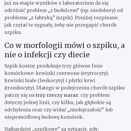
już na etapie wyników z laboratorium da się
odróżnić problem „z budulcem” (np. niedobory) od
problemu „z fabryką” (szpik). Poniżej rozpisane,
jak czytać te sygnały, żeby nie przegapić chorób
szpiku.
Co w morfologii mówi o szpiku, a
nie o infekcji czy diecie
Szpik kostny produkuje trzy główne linie
komórkowe: krwinki czerwone (erytrocyty),
krwinki białe (leukocyty) i płytki krwi
(trombocyty). Dlatego w podejrzeniu chorób szpiku
patrzy się na
trzy rzeczy naraz
: czy problem
dotyczy jednej linii, czy kilku, jak głębokie są
odchylenia oraz czy widać „niedojrzałość” lub
nieprawidłową budowę komórek.
Najbardziej „szpikowe” są sytuacje, gdy: