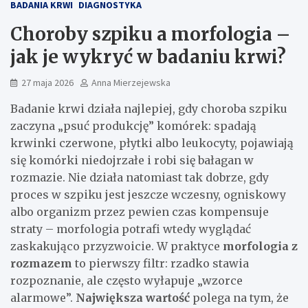
BADANIA KRWI
DIAGNOSTYKA
Choroby szpiku a morfologia –
jak je wykryć w badaniu krwi?
27 maja 2026
Anna Mierzejewska
Badanie krwi działa najlepiej, gdy choroba szpiku
zaczyna „psuć produkcję” komórek: spadają
krwinki czerwone, płytki albo leukocyty, pojawiają
się komórki niedojrzałe i robi się bałagan w
rozmazie. Nie działa natomiast tak dobrze, gdy
proces w szpiku jest jeszcze wczesny, ogniskowy
albo organizm przez pewien czas kompensuje
straty – morfologia potrafi wtedy wyglądać
zaskakująco przyzwoicie. W praktyce
morfologia z
rozmazem
to pierwszy filtr: rzadko stawia
rozpoznanie, ale często wyłapuje „wzorce
alarmowe”.
Największa wartość
polega na tym, że