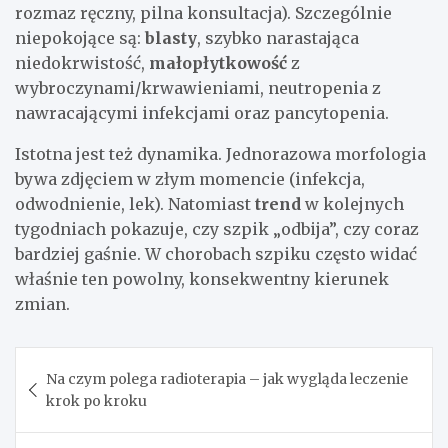
rozmaz ręczny, pilna konsultacja). Szczególnie
niepokojące są:
blasty
, szybko narastająca
niedokrwistość,
małopłytkowość
z
wybroczynami/krwawieniami, neutropenia z
nawracającymi infekcjami oraz pancytopenia.
Istotna jest też dynamika. Jednorazowa morfologia
bywa zdjęciem w złym momencie (infekcja,
odwodnienie, lek). Natomiast
trend
w kolejnych
tygodniach pokazuje, czy szpik „odbija”, czy coraz
bardziej gaśnie. W chorobach szpiku często widać
właśnie ten powolny, konsekwentny kierunek
zmian.
Nawigacja
Na czym polega radioterapia – jak wygląda leczenie
wpisu
krok po kroku