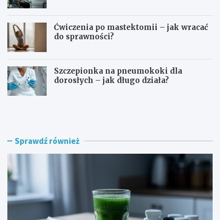
Ćwiczenia po mastektomii – jak wracać
do sprawności?
Szczepionka na pneumokoki dla
dorosłych – jak długo działa?
T
I
e
m
r
m
a
u
p
n
Sprawdź również
i
o
a
t
G
e
e
r
r
a
s
p
o
i
n
a
a
r