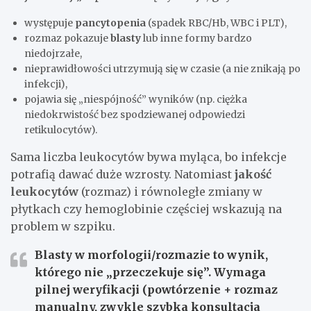
występuje
pancytopenia
(spadek RBC/Hb, WBC i PLT),
rozmaz pokazuje
blasty
lub inne formy bardzo
niedojrzałe,
nieprawidłowości utrzymują się w czasie (a nie znikają po
infekcji),
pojawia się „niespójność” wyników (np. ciężka
niedokrwistość bez spodziewanej odpowiedzi
retikulocytów).
Sama liczba leukocytów bywa myląca, bo infekcje
potrafią dawać duże wzrosty. Natomiast
jakość
leukocytów
(rozmaz) i równoległe zmiany w
płytkach czy hemoglobinie częściej wskazują na
problem w szpiku.
Blasty w morfologii/rozmazie to wynik,
którego nie „przeczekuje się”.
Wymaga
pilnej weryfikacji (powtórzenie + rozmaz
manualny, zwykle szybka konsultacja