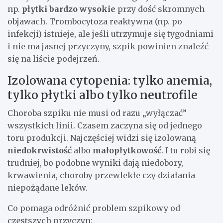
np.
płytki bardzo wysokie
przy dość skromnych
objawach. Trombocytoza reaktywna (np. po
infekcji) istnieje, ale jeśli utrzymuje się tygodniami
i nie ma jasnej przyczyny, szpik powinien znaleźć
się na liście podejrzeń.
Izolowana cytopenia: tylko anemia,
tylko płytki albo tylko neutrofile
Choroba szpiku nie musi od razu „wyłączać”
wszystkich linii. Czasem zaczyna się od jednego
toru produkcji. Najczęściej widzi się izolowaną
niedokrwistość
albo
małopłytkowość
. I tu robi się
trudniej, bo podobne wyniki dają niedobory,
krwawienia, choroby przewlekłe czy działania
niepożądane leków.
Co pomaga odróżnić problem szpikowy od
częstszych przyczyn: