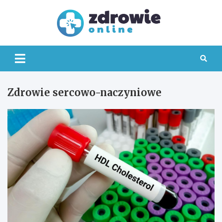
Skip
to
content
Zdrowi
Online
Zdrowie sercowo-naczyniowe