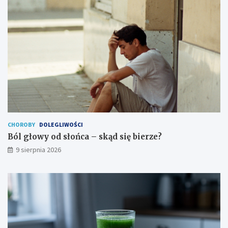
ą
z
c
e
z
?
k
ę
u
d
o
r
o
s
ł
e
CHOROBY
DOLEGLIWOŚCI
g
Ból głowy od słońca – skąd się bierze?
o
9 sierpnia 2026