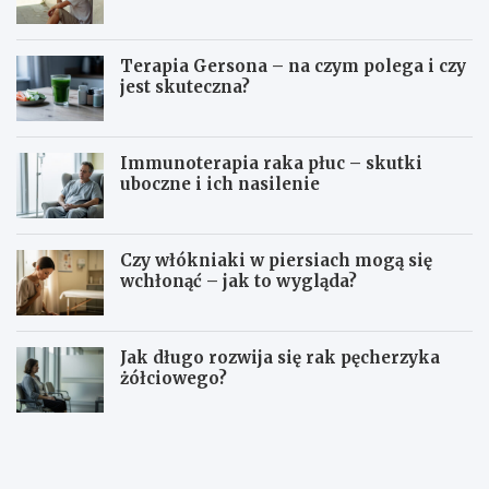
Terapia Gersona – na czym polega i czy
jest skuteczna?
Immunoterapia raka płuc – skutki
uboczne i ich nasilenie
Czy włókniaki w piersiach mogą się
wchłonąć – jak to wygląda?
Jak długo rozwija się rak pęcherzyka
żółciowego?
O
B
d
ó
j
l
a
g