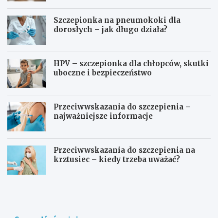
Szczepionka na pneumokoki dla
dorosłych – jak długo działa?
HPV – szczepionka dla chłopców, skutki
uboczne i bezpieczeństwo
Przeciwwskazania do szczepienia –
najważniejsze informacje
Przeciwwskazania do szczepienia na
krztusiec – kiedy trzeba uważać?
J
Ć
a
w
k
i
d
c
ł
z